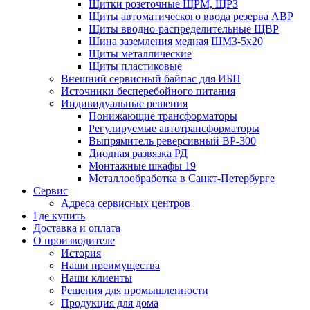
Щитки розеточные ЩРМ, ЩРЗ
Щиты автоматического ввода резерва АВР
Щиты вводно-распределительные ЩВР
Шина заземления медная ШМЗ-5х20
Щиты металлические
Щиты пластиковые
Внешний сервисный байпас для ИБП
Источники бесперебойного питания
Индивидуальные решения
Понижающие трансформаторы
Регулируемые автотрансформаторы
Выпрямитель реверсивный ВР-300
Диодная развязка РД
Монтажные шкафы 19
Металлообработка в Санкт-Петербурге
Сервис
Адреса сервисных центров
Где купить
Доставка и оплата
О производителе
История
Наши преимущества
Наши клиенты
Решения для промышленности
Продукция для дома