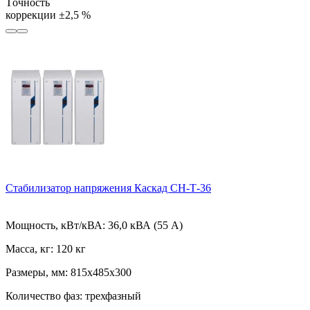
Tочность
коррекции
±2,5 %
Стабилизатор напряжения Каскад СН-Т-36
Мощность, кВт/кВА:
36,0 кВА (55 А)
Масса, кг:
120 кг
Размеры, мм:
815х485х300
Количество фаз:
трехфазный