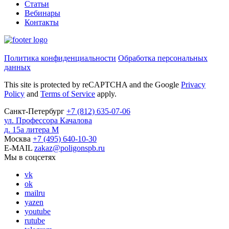
Статьи
Вебинары
Контакты
Политика конфиденциальности
Обработка персональных
данных
This site is protected by reCAPTCHA and the Google
Privacy
Policy
and
Terms of Service
apply.
Санкт-Петербург
+7
(812)
635-07-06
ул. Профессора Качалова
д. 15а литера М
Москва
+7
(495)
640-10-30
E-MAIL
zakaz@poligonspb.ru
Мы в соцсетях
vk
ok
mailru
yazen
youtube
rutube