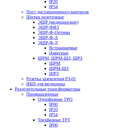
IP20
IP54
Пост дистанционного контроля
Щитки розеточные
ЭЩР (медицинские)
ЭЩР-ФИЗ
ЭЩР-Ф-Оптима
ЭЩР-Ф-А
ЭЩР-Ф-Д
Встраиваемые
Навесные
ЩРМ, ЩРМ-ШЗ, ЩРЗ
ЩРМ
ЩРМ-ШЗ
ЩРЗ
Розетка заземления РЗ-01
ИБП для медицины
Разделительные трансформаторы
Промышленные
Однофазные ТРО
IP00
IP20
IP54
Трехфазные ТРТ
IP00