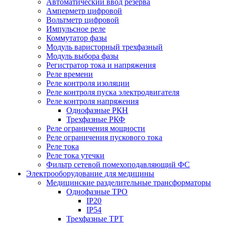
Автоматический ввод резерва
Амперметр цифровой
Вольтметр цифровой
Импульсное реле
Коммутатор фазы
Модуль варисторный трехфазный
Модуль выбора фазы
Регистратор тока и напряжения
Реле времени
Реле контроля изоляции
Реле контроля пуска электродвигателя
Реле контроля напряжения
Однофазные РКН
Трехфазные РКФ
Реле ограничения мощности
Реле ограничения пускового тока
Реле тока
Реле тока утечки
Фильтр сетевой помехоподавляющий ФС
Электрооборудование для медицины
Медицинские разделительные трансформаторы
Однофазные ТРО
IP20
IP54
Трехфазные ТРТ