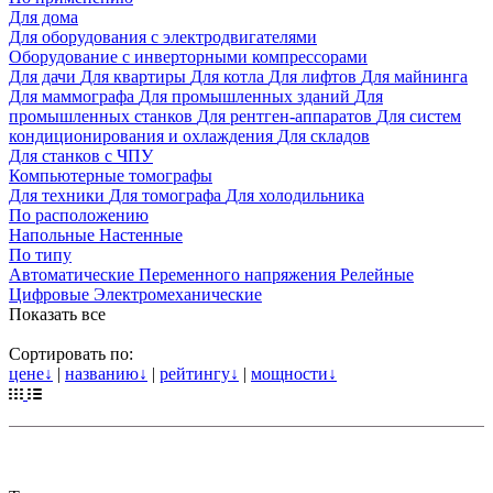
Для дома
Для оборудования с электродвигателями
Оборудование с инверторными компрессорами
Для дачи
Для квартиры
Для котла
Для лифтов
Для майнинга
Для маммографа
Для промышленных зданий
Для
промышленных станков
Для рентген-аппаратов
Для систем
кондиционирования и охлаждения
Для складов
Для станков с ЧПУ
Компьютерные томографы
Для техники
Для томографа
Для холодильника
По расположению
Напольные
Настенные
По типу
Автоматические
Переменного напряжения
Релейные
Цифровые
Электромеханические
Показать все
Сортировать по:
цене
↓
|
названию
↓
|
рейтингу
↓
|
мощности
↓