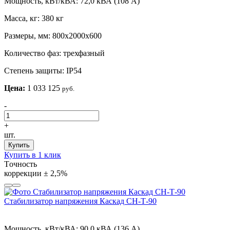
Мощность, кВт/кВА:
72,0 кВА (108 А)
Масса, кг:
380 кг
Размеры, мм:
800х2000х600
Количество фаз:
трехфазный
Степень защиты:
IP54
Цена:
1 033 125
руб.
-
+
шт.
Купить
Купить в 1 клик
Tочность
коррекции
± 2,5%
Стабилизатор напряжения Каскад СН-Т-90
Мощность, кВт/кВА:
90,0 кВА (136 А)