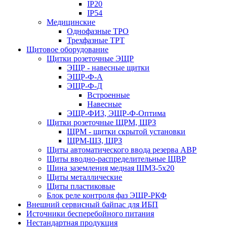
IP20
IP54
Медицинские
Однофазные ТРО
Трехфазные ТРТ
Щитовое оборудование
Щитки розеточные ЭЩР
ЭЩР - навесные щитки
ЭЩР-Ф-А
ЭЩР-Ф-Д
Встроенные
Навесные
ЭЩР-ФИЗ, ЭЩР-Ф-Оптима
Щитки розеточные ЩРМ, ЩРЗ
ЩРМ - щитки скрытой установки
ЩРМ-ШЗ, ЩРЗ
Щиты автоматического ввода резерва АВР
Щиты вводно-распределительные ЩВР
Шина заземления медная ШМЗ-5х20
Щиты металлические
Щиты пластиковые
Блок реле контроля фаз ЭЩР-РКФ
Внешний сервисный байпас для ИБП
Источники бесперебойного питания
Нестандартная продукция