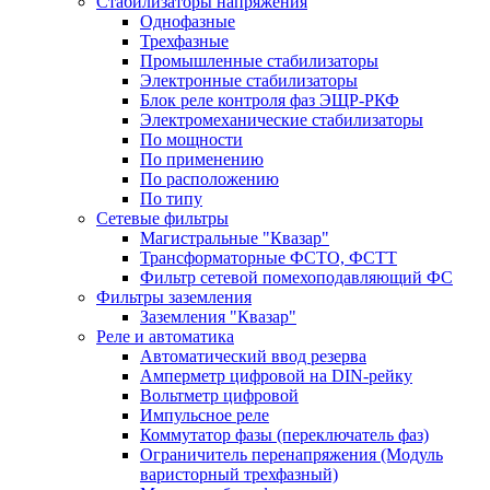
Стабилизаторы напряжения
Однофазные
Трехфазные
Промышленные стабилизаторы
Электронные стабилизаторы
Блок реле контроля фаз ЭЩР-РКФ
Электромеханические стабилизаторы
По мощности
По применению
По расположению
По типу
Сетевые фильтры
Магистральные "Квазар"
Трансформаторные ФСТО, ФСТТ
Фильтр сетевой помехоподавляющий ФС
Фильтры заземления
Заземления "Квазар"
Реле и автоматика
Автоматический ввод резерва
Амперметр цифровой на DIN-рейку
Вольтметр цифровой
Импульсное реле
Коммутатор фазы (переключатель фаз)
Ограничитель перенапряжения (Модуль
варисторный трехфазный)