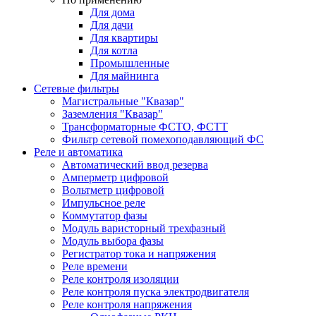
Для дома
Для дачи
Для квартиры
Для котла
Промышленные
Для майнинга
Сетевые фильтры
Магистральные "Квазар"
Заземления "Квазар"
Трансформаторные ФСТО, ФСТТ
Фильтр сетевой помехоподавляющий ФС
Реле и автоматика
Автоматический ввод резерва
Амперметр цифровой
Вольтметр цифровой
Импульсное реле
Коммутатор фазы
Модуль варисторный трехфазный
Модуль выбора фазы
Регистратор тока и напряжения
Реле времени
Реле контроля изоляции
Реле контроля пуска электродвигателя
Реле контроля напряжения