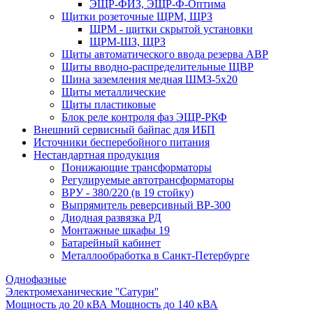
ЭЩР-ФИЗ, ЭЩР-Ф-Оптима
Щитки розеточные ЩРМ, ЩРЗ
ЩРМ - щитки скрытой установки
ЩРМ-ШЗ, ЩРЗ
Щиты автоматического ввода резерва АВР
Щиты вводно-распределительные ЩВР
Шина заземления медная ШМЗ-5х20
Щиты металлические
Щиты пластиковые
Блок реле контроля фаз ЭЩР-РКФ
Внешний сервисный байпас для ИБП
Источники бесперебойного питания
Нестандартная продукция
Понижающие трансформаторы
Регулируемые автотрансформаторы
ВРУ - 380/220 (в 19 стойку)
Выпрямитель реверсивный ВР-300
Диодная развязка РД
Монтажные шкафы 19
Батарейный кабинет
Металлообработка в Санкт-Петербурге
Однофазные
Электромеханические ''Сатурн''
Мощность до 20 кВА
Мощность до 140 кВА