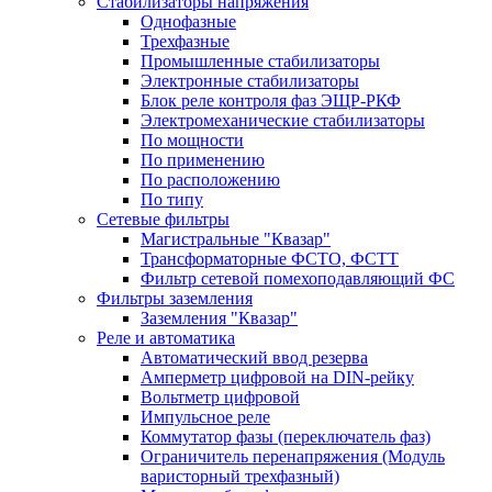
Стабилизаторы напряжения
Однофазные
Трехфазные
Промышленные стабилизаторы
Электронные стабилизаторы
Блок реле контроля фаз ЭЩР-РКФ
Электромеханические стабилизаторы
По мощности
По применению
По расположению
По типу
Сетевые фильтры
Магистральные "Квазар"
Трансформаторные ФСТО, ФСТТ
Фильтр сетевой помехоподавляющий ФС
Фильтры заземления
Заземления "Квазар"
Реле и автоматика
Автоматический ввод резерва
Амперметр цифровой на DIN-рейку
Вольтметр цифровой
Импульсное реле
Коммутатор фазы (переключатель фаз)
Ограничитель перенапряжения (Модуль
варисторный трехфазный)