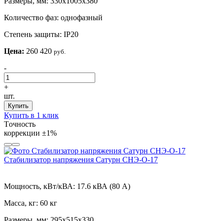
Размеры, мм:
330х1005х380
Количество фаз:
однофазный
Степень защиты:
IP20
Цена:
260 420
руб.
-
+
шт.
Купить
Купить в 1 клик
Tочность
коррекции
±1%
Стабилизатор напряжения Сатурн СНЭ-О-17
Мощность, кВт/кВА:
17.6 кВА (80 А)
Масса, кг:
60 кг
Размеры, мм:
295х515х330