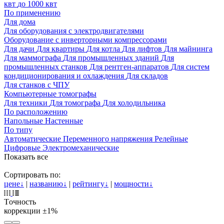
квт
до 1000 квт
По применению
Для дома
Для оборудования с электродвигателями
Оборудование с инверторными компрессорами
Для дачи
Для квартиры
Для котла
Для лифтов
Для майнинга
Для маммографа
Для промышленных зданий
Для
промышленных станков
Для рентген-аппаратов
Для систем
кондиционирования и охлаждения
Для складов
Для станков с ЧПУ
Компьютерные томографы
Для техники
Для томографа
Для холодильника
По расположению
Напольные
Настенные
По типу
Автоматические
Переменного напряжения
Релейные
Цифровые
Электромеханические
Показать все
Сортировать по:
цене
↓
|
названию
↓
|
рейтингу
↓
|
мощности
↓
Tочность
коррекции
±1%