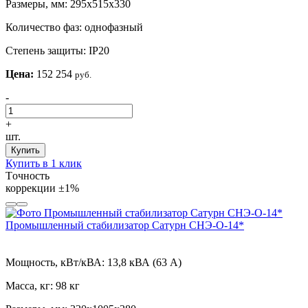
Размеры, мм:
295х515х330
Количество фаз:
однофазный
Степень защиты:
IP20
Цена:
152 254
руб.
-
+
шт.
Купить
Купить в 1 клик
Tочность
коррекции
±1%
Промышленный стабилизатор Сатурн СНЭ-О-14*
Мощность, кВт/кВА:
13,8 кВА (63 А)
Масса, кг:
98 кг