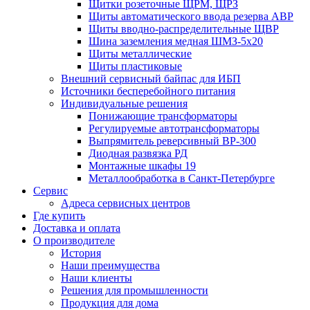
Щитки розеточные ЩРМ, ЩРЗ
Щиты автоматического ввода резерва АВР
Щиты вводно-распределительные ЩВР
Шина заземления медная ШМЗ-5х20
Щиты металлические
Щиты пластиковые
Внешний сервисный байпас для ИБП
Источники бесперебойного питания
Индивидуальные решения
Понижающие трансформаторы
Регулируемые автотрансформаторы
Выпрямитель реверсивный ВР-300
Диодная развязка РД
Монтажные шкафы 19
Металлообработка в Санкт-Петербурге
Сервис
Адреса сервисных центров
Где купить
Доставка и оплата
О производителе
История
Наши преимущества
Наши клиенты
Решения для промышленности
Продукция для дома