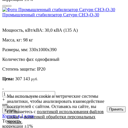
Промышленный стабилизатор Сатурн СНЭ-О-30
Мощность, кВт/кВА:
30,0 кВА (135 А)
Масса, кг:
98 кг
Размеры, мм:
330х1000х390
Количество фаз:
однофазный
Степень защиты:
IP20
Цена:
307 143
руб.
-
Мы используем cookie и метрические системы
+
аналитики, чтобы анализировать взаимодействие
шт.
посетителей с сайтом. Оставаясь на сайте, вы
Принять
Купить
соглашаетесь с
политикой использования файлов
Купить в 1 клик
cookie
и
политикой обработки персональных
Tочность
данных
.
коррекции
±1%