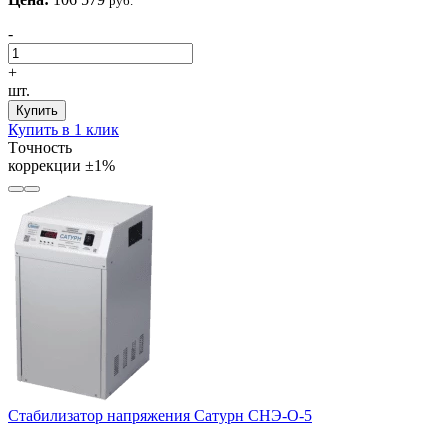
руб.
-
+
шт.
Купить
Купить в 1 клик
Tочность
коррекции
±1%
Стабилизатор напряжения Сатурн СНЭ-О-5