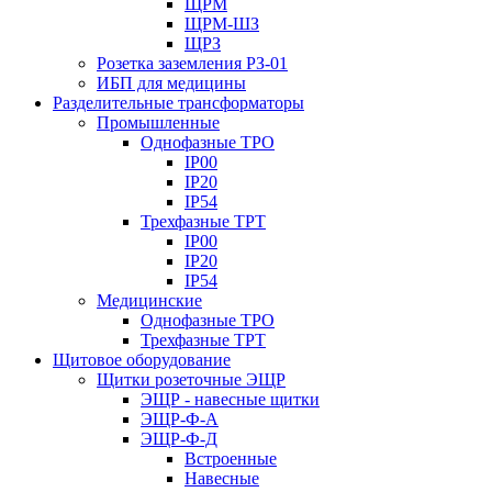
ЩРМ
ЩРМ-ШЗ
ЩРЗ
Розетка заземления РЗ-01
ИБП для медицины
Разделительные трансформаторы
Промышленные
Однофазные ТРО
IP00
IP20
IP54
Трехфазные ТРТ
IP00
IP20
IP54
Медицинские
Однофазные ТРО
Трехфазные ТРТ
Щитовое оборудование
Щитки розеточные ЭЩР
ЭЩР - навесные щитки
ЭЩР-Ф-А
ЭЩР-Ф-Д
Встроенные
Навесные