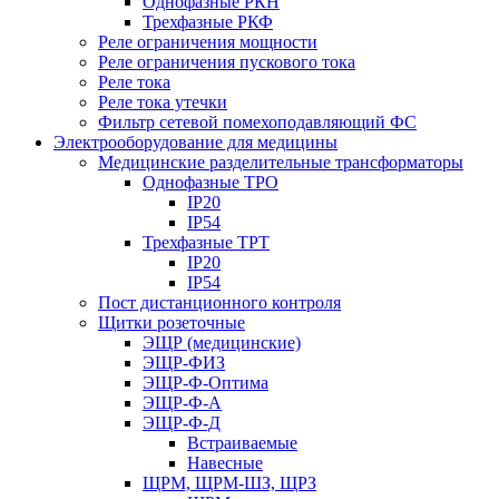
Однофазные РКН
Трехфазные РКФ
Реле ограничения мощности
Реле ограничения пускового тока
Реле тока
Реле тока утечки
Фильтр сетевой помехоподавляющий ФС
Электрооборудование для медицины
Медицинские разделительные трансформаторы
Однофазные ТРО
IP20
IP54
Трехфазные ТРТ
IP20
IP54
Пост дистанционного контроля
Щитки розеточные
ЭЩР (медицинские)
ЭЩР-ФИЗ
ЭЩР-Ф-Оптима
ЭЩР-Ф-А
ЭЩР-Ф-Д
Встраиваемые
Навесные
ЩРМ, ЩРМ-ШЗ, ЩРЗ