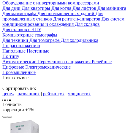
Оборудование с инверторными компрессорами
Для дачи
Для квартиры
Для котла
Для лифтов
Для майнинга
Для маммографа
Для промышленных зданий
Для
промышленных станков
Для рентген-аппаратов
Для систем
кондиционирования и охлаждения
Для складов
Для станков с ЧПУ
Компьютерные томографы
Для техники
Для томографа
Для холодильника
По расположению
Напольные
Настенные
По типу
Автоматические
Переменного напряжения
Релейные
Цифровые
Электромеханические
Промышленные
Показать все
Сортировать по:
цене
↓
|
названию
↓
|
рейтингу
↓
|
мощности
↓
Tочность
коррекции
±1%