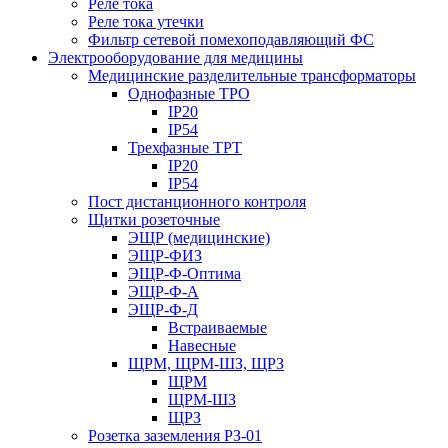
Реле тока
Реле тока утечки
Фильтр сетевой помехоподавляющий ФС
Электрооборудование для медицины
Медицинские разделительные трансформаторы
Однофазные ТРО
IP20
IP54
Трехфазные ТРТ
IP20
IP54
Пост дистанционного контроля
Щитки розеточные
ЭЩР (медицинские)
ЭЩР-ФИЗ
ЭЩР-Ф-Оптима
ЭЩР-Ф-А
ЭЩР-Ф-Д
Встраиваемые
Навесные
ЩРМ, ЩРМ-ШЗ, ЩРЗ
ЩРМ
ЩРМ-ШЗ
ЩРЗ
Розетка заземления РЗ-01