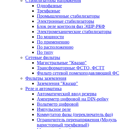
Стабилизаторы напряжения
Однофазные
Трехфазные
Промышленные стабилизаторы
Электронные стабилизаторы
Блок реле контроля фаз ЭЩР-РКФ
Электромеханические стабилизаторы
По мощности
По применению
По расположению
По типу
Сетевые фильтры
Магистральные "Квазар"
Трансформаторные ФСТО, ФСТТ
Фильтр сетевой помехоподавляющий ФС
Фильтры заземления
Заземления "Квазар"
Реле и автоматика
Автоматический ввод резерва
Амперметр цифровой на DIN-рейку
Вольтметр цифровой
Импульсное реле
Коммутатор фазы (переключатель фаз)
Ограничитель перенапряжения (Модуль
варисторный трехфазный)