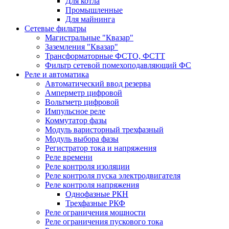
Для котла
Промышленные
Для майнинга
Сетевые фильтры
Магистральные "Квазар"
Заземления "Квазар"
Трансформаторные ФСТО, ФСТТ
Фильтр сетевой помехоподавляющий ФС
Реле и автоматика
Автоматический ввод резерва
Амперметр цифровой
Вольтметр цифровой
Импульсное реле
Коммутатор фазы
Модуль варисторный трехфазный
Модуль выбора фазы
Регистратор тока и напряжения
Реле времени
Реле контроля изоляции
Реле контроля пуска электродвигателя
Реле контроля напряжения
Однофазные РКН
Трехфазные РКФ
Реле ограничения мощности
Реле ограничения пускового тока