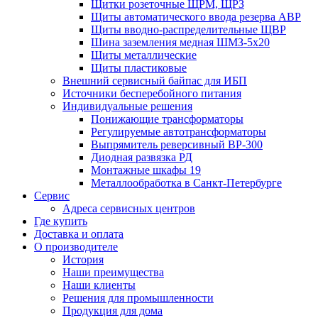
Щитки розеточные ЩРМ, ЩРЗ
Щиты автоматического ввода резерва АВР
Щиты вводно-распределительные ЩВР
Шина заземления медная ШМЗ-5х20
Щиты металлические
Щиты пластиковые
Внешний сервисный байпас для ИБП
Источники бесперебойного питания
Индивидуальные решения
Понижающие трансформаторы
Регулируемые автотрансформаторы
Выпрямитель реверсивный ВР-300
Диодная развязка РД
Монтажные шкафы 19
Металлообработка в Санкт-Петербурге
Сервис
Адреса сервисных центров
Где купить
Доставка и оплата
О производителе
История
Наши преимущества
Наши клиенты
Решения для промышленности
Продукция для дома