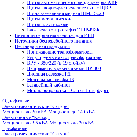
Щиты автоматического ввода резерва АВР
Щиты вводно-распределительные ЩВР
Шина заземления медная ШМЗ-5х20
Щиты металлические
Щиты пластиковые
Блок реле контроля фаз ЭЩР-РКФ
Внешний сервисный байпас для ИБП
Источники бесперебойного питания
Нестандартная продукция
Понижающие трансформаторы
Регулируемые автотрансформаторы
ВРУ - 380/220 (в 19 стойку)
Выпрямитель реверсивный ВР-300
Диодная развязка РД
Монтажные шкафы 19
Батарейный кабинет
Металлообработка в Санкт-Петербурге
Однофазные
Электромеханические ''Сатурн''
Мощность до 20 кВА
Мощность до 140 кВА
Электронные ''Каскад''
Мощность до 3,5 кВА
Мощность до 20 кВА
Трехфазные
Электромеханические ''Сатурн''