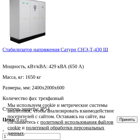
Стабилизатор напряжения Сатурн СНЭ-Т-430 Ш
Мощность, кВт/кВА:
429 кВА (650 А)
Масса, кг:
1650 кг
Размеры, мм:
2400х2000х600
Количество фаз:
трехфазный
Мы используем cookie и метрические системы
Степень защиты:
IP54
аналитики, чтобы анализировать взаимодействие
посетителей с сайтом. Оставаясь на сайте, вы
Цена:
0
Принять
руб.
соглашаетесь с
политикой использования файлов
cookie
и
политикой обработки персональных
-
данных
.