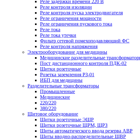
Реле задержки времени 220 В
Реле контроля изоляции
Реле контроля пуска электродвигателя
Реле ограничения мощности
Реле ограничения пускового тока
Реле тока
Реле тока утечки
Фильтр сетевой помехоподавляющий ФС
Реле контроля напряжения
Электрооборудование для медицины
Медицинские разделительные трансформатор
Пост дистанционного контроля ПДК-02
Щитки розеточные
Розетка заземления РЗ-01
ИБП для медицины
Разделительные трансформаторы
Промышленные
Медицинские
220/220
380/220
Щитовое оборудование
Щитки розеточные ЭЩР
Щитки розеточные ЩРМ, ЩРЗ
Щиты автоматического ввода резерва АВР
Щиты вводно-распределительные ЩВР