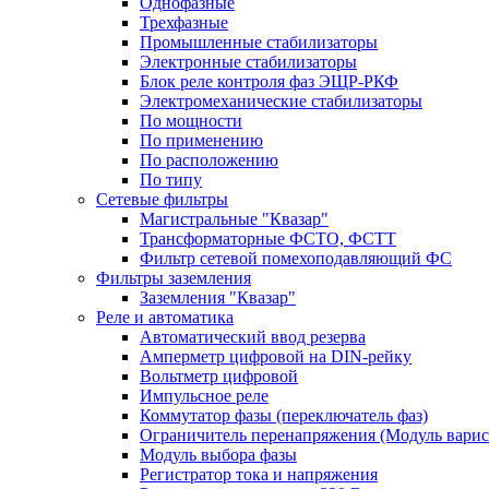
Однофазные
Трехфазные
Промышленные стабилизаторы
Электронные стабилизаторы
Блок реле контроля фаз ЭЩР-РКФ
Электромеханические стабилизаторы
По мощности
По применению
По расположению
По типу
Сетевые фильтры
Магистральные "Квазар"
Трансформаторные ФСТО, ФСТТ
Фильтр сетевой помехоподавляющий ФС
Фильтры заземления
Заземления "Квазар"
Реле и автоматика
Автоматический ввод резерва
Амперметр цифровой на DIN-рейку
Вольтметр цифровой
Импульсное реле
Коммутатор фазы (переключатель фаз)
Ограничитель перенапряжения (Модуль вари
Модуль выбора фазы
Регистратор тока и напряжения