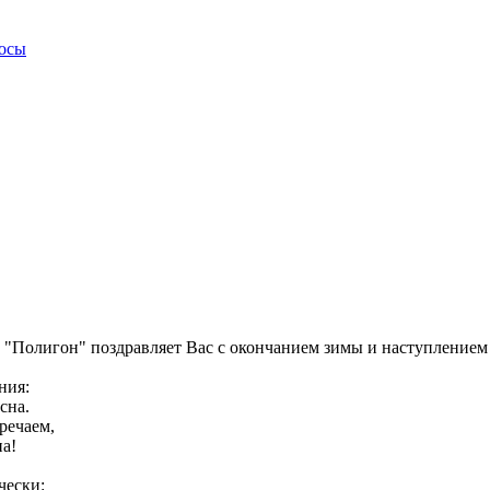
росы
"Полигон" поздравляет Вас с окончанием зимы и наступлением 
ния:
сна.
речаем,
на!
чески: