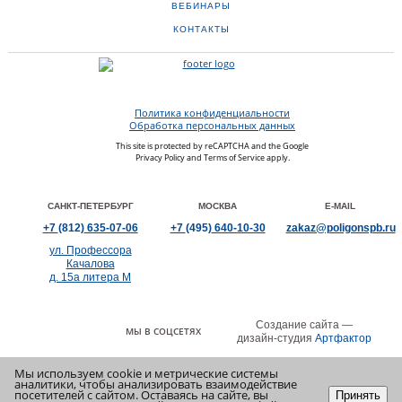
ВЕБИНАРЫ
КОНТАКТЫ
Политика конфиденциальности
Обработка персональных данных
This site is protected by reCAPTCHA and the Google
Privacy Policy
and
Terms of Service
apply.
САНКТ-ПЕТЕРБУРГ
МОСКВА
E-MAIL
+7
(812)
635-07-06
+7
(495)
640-10-30
zakaz@poligonspb.ru
ул. Профессора
Качалова
д. 15а литера М
Создание сайта —
МЫ В СОЦСЕТЯХ
дизайн-студия
Артфактор
Мы используем cookie и метрические системы
аналитики, чтобы анализировать взаимодействие
посетителей с сайтом. Оставаясь на сайте, вы
Принять