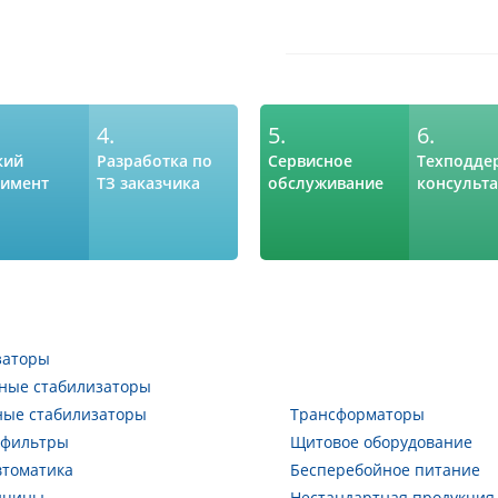
4.
5.
6.
кий
Разработка по
Сервисное
Техподде
тимент
ТЗ заказчика
обслуживание
консульт
заторы
ные стабилизаторы
ные стабилизаторы
Трансформаторы
 фильтры
Щитовое оборудование
втоматика
Бесперебойное питание
ицины
Нестандартная продукция