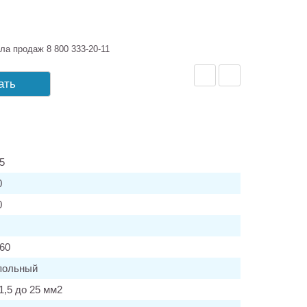
ла продаж 8 800 333-20-11
ать
5
0
0
/60
польный
1,5 до 25 мм2