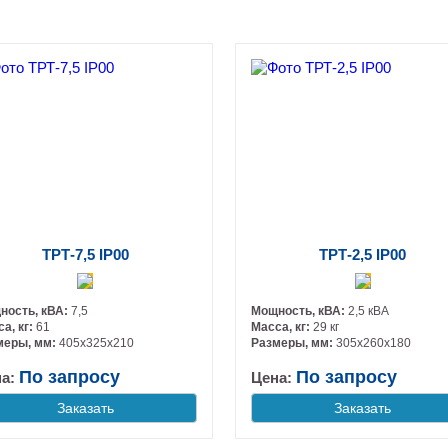
ТРТ-7,5 IP00
ТРТ-2,5 IP00
ность, кВА:
7,5
Мощность, кВА:
2,5 кВА
а, кг:
61
Масса, кг:
29 кг
меры, мм:
405х325х210
Размеры, мм:
305х260х180
По запросу
По запросу
на:
Цена:
Заказать
Заказать