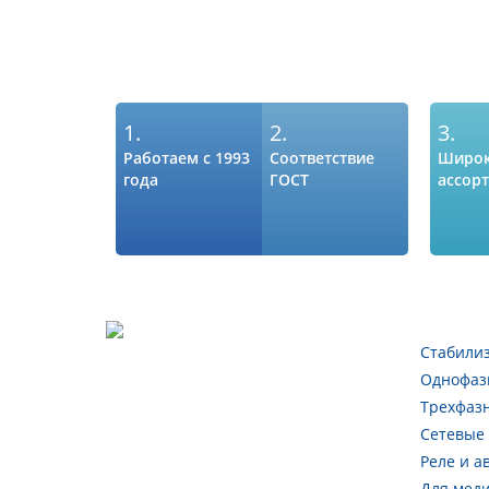
1.
2.
3.
Работаем с 1993
Соответствие
Широ
года
ГОСТ
ассор
Стабили
Однофаз
Трехфаз
Сетевые
Реле и а
Для мед