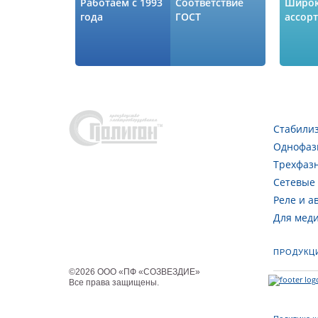
Работаем с 1993
Соответствие
Широ
года
ГОСТ
ассор
Стабили
Однофаз
Трехфаз
Сетевые
Реле и а
Для мед
ПРОДУКЦ
©
2026
ООО «ПФ «СОЗВЕЗДИЕ»
Все права защищены
.