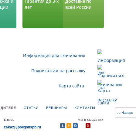
ржка и
Гарантия до 3-х
Доставка по
ации
лет
всей России
Информация для скачивания
Подписаться на рассылку
Карта сайта
ОДИТЕЛЕ
СТАТЬИ
ВЕБИНАРЫ
КОНТАКТЫ
Наверх
МЫ В СОЦСЕТЯХ
E-MAIL
zakaz@poligonspb.ru