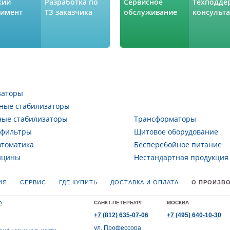
кий
Разработка по
Сервисное
Техподде
тимент
ТЗ заказчика
обслуживание
консульт
заторы
ные стабилизаторы
ные стабилизаторы
Трансформаторы
 фильтры
Щитовое оборудование
втоматика
Бесперебойное питание
ицины
Нестандартная продукция
ИЯ
СЕРВИС
ГДЕ КУПИТЬ
ДОСТАВКА И ОПЛАТА
О ПРОИЗВ
САНКТ-ПЕТЕРБУРГ
МОСКВА
+7
(812)
635-07-06
+7
(495)
640-10-30
ул. Профессора