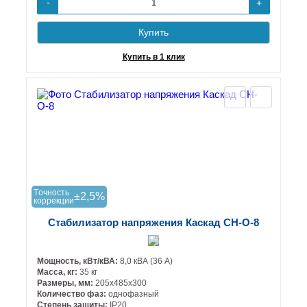
+
-
Купить
Купить в 1 клик
Tочность
±2,5%
коррекции
Стабилизатор напряжения Каскад СН-О-8
Мощность, кВт/кВА:
8,0 кВА (36 А)
Масса, кг:
35 кг
Размеры, мм:
205х485х300
Количество фаз:
однофазный
Степень защиты:
IP20