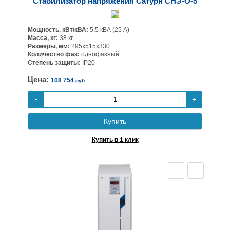
Стабилизатор напряжения Сатурн СНЭ-О-5
Мощность, кВт/кВА:
5.5 кВА (25 А)
Масса, кг:
38 кг
Размеры, мм:
295х515х330
Количество фаз:
однофазный
Степень защиты:
IP20
Цена:
108 754
руб.
+
-
Купить
Купить в 1 клик