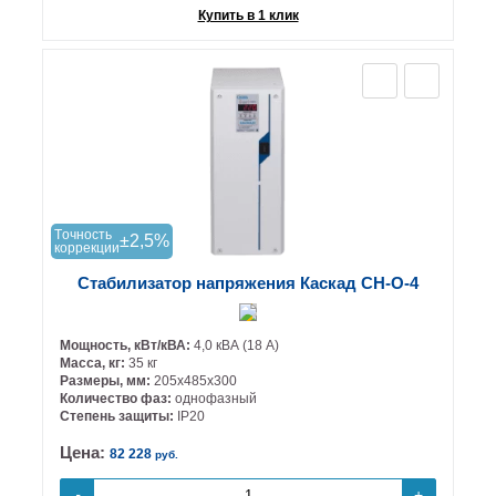
Купить в 1 клик
Tочность
±2,5%
коррекции
Стабилизатор напряжения Каскад СН-О-4
Мощность, кВт/кВА:
4,0 кВА (18 А)
Масса, кг:
35 кг
Размеры, мм:
205х485х300
Количество фаз:
однофазный
Степень защиты:
IP20
Цена:
82 228
руб.
+