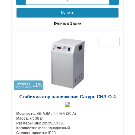
-
Купить
Купить в 1 клик
Tочность
±1%
коррекции
Стабилизатор напряжения Сатурн СНЭ-О-4
Мощность, кВт/кВА:
4.4 кВА (20 А)
Масса, кг:
38 кг
Размеры, мм:
295х515х330
Количество фаз:
однофазный
Степень защиты:
IP20