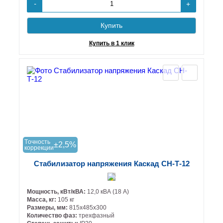
+
-
Купить
Купить в 1 клик
Tочность
±2,5%
коррекции
Стабилизатор напряжения Каскад СН-Т-12
Мощность, кВт/кВА:
12,0 кВА (18 А)
Масса, кг:
105 кг
Размеры, мм:
815х485х300
Количество фаз:
трехфазный