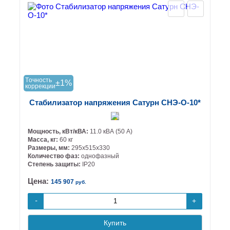
Tочность
±1%
коррекции
Стабилизатор напряжения Сатурн СНЭ-О-10*
Мощность, кВт/кВА:
11.0 кВА (50 А)
Масса, кг:
60 кг
Размеры, мм:
295х515х330
Количество фаз:
однофазный
Степень защиты:
IP20
Цена:
145 907
руб.
+
-
Купить