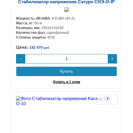
Стабилизатор напряжения Сатурн СНЭ-О-8*
Мощность, кВт/кВА:
8.8 кВА (40 А)
Масса, кг:
60 кг
Размеры, мм:
295х515х330
Количество фаз:
однофазный
Степень защиты:
IP20
Цена:
142 470
руб.
+
-
Купить
Купить в 1 клик