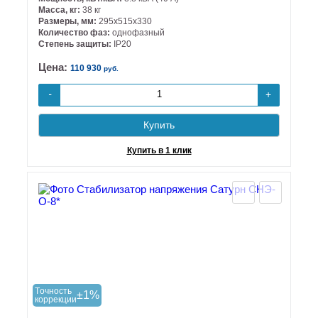
Масса, кг:
38 кг
Размеры, мм:
295х515х330
Количество фаз:
однофазный
Степень защиты:
IP20
Цена:
110 930
руб.
+
-
Купить
Купить в 1 клик
Tочность
±1%
коррекции