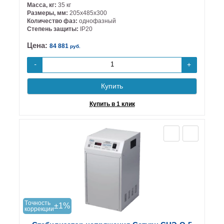
Масса, кг:
35 кг
Размеры, мм:
205х485х300
Количество фаз:
однофазный
Степень защиты:
IP20
Цена:
84 881
руб.
+
-
Купить
Купить в 1 клик
Tочность
±1%
коррекции