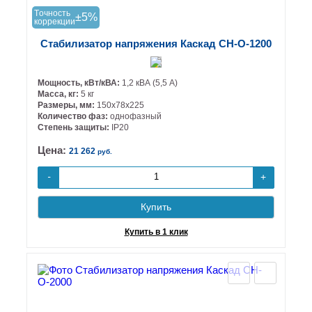
Tочность
±5%
коррекции
Стабилизатор напряжения Каскад СН-О-1200
Мощность, кВт/кВА:
1,2 кВА (5,5 А)
Масса, кг:
5 кг
Размеры, мм:
150х78х225
Количество фаз:
однофазный
Степень защиты:
IP20
Цена:
21 262
руб.
+
-
Купить
Купить в 1 клик