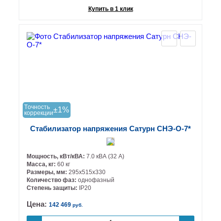
Купить в 1 клик
Tочность
±1%
коррекции
Стабилизатор напряжения Сатурн СНЭ-О-7*
Мощность, кВт/кВА:
7.0 кВА (32 А)
Масса, кг:
60 кг
Размеры, мм:
295х515х330
Количество фаз:
однофазный
Степень защиты:
IP20
Цена:
142 469
руб.