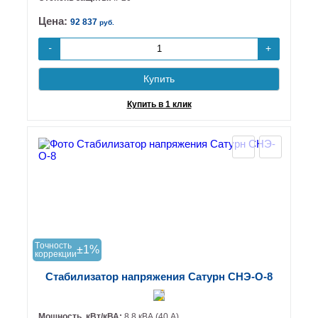
Цена:
92 837
руб.
+
-
Купить
Купить в 1 клик
Tочность
±1%
коррекции
Стабилизатор напряжения Сатурн СНЭ-О-8
Мощность, кВт/кВА:
8.8 кВА (40 А)