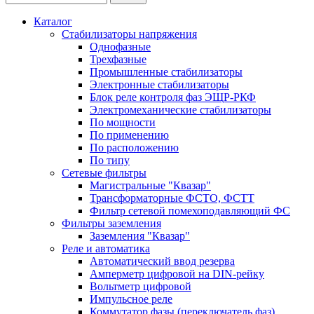
Каталог
Стабилизаторы напряжения
Однофазные
Трехфазные
Промышленные стабилизаторы
Электронные стабилизаторы
Блок реле контроля фаз ЭЩР-РКФ
Электромеханические стабилизаторы
По мощности
По применению
По расположению
По типу
Сетевые фильтры
Магистральные "Квазар"
Трансформаторные ФСТО, ФСТТ
Фильтр сетевой помехоподавляющий ФС
Фильтры заземления
Заземления "Квазар"
Реле и автоматика
Автоматический ввод резерва
Амперметр цифровой на DIN-рейку
Вольтметр цифровой
Импульсное реле
Коммутатор фазы (переключатель фаз)