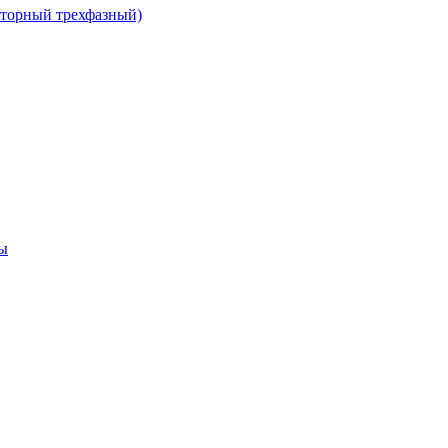
сторный трехфазный)
ы