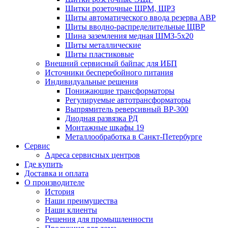
Щитки розеточные ЩРМ, ЩРЗ
Щиты автоматического ввода резерва АВР
Щиты вводно-распределительные ЩВР
Шина заземления медная ШМЗ-5х20
Щиты металлические
Щиты пластиковые
Внешний сервисный байпас для ИБП
Источники бесперебойного питания
Индивидуальные решения
Понижающие трансформаторы
Регулируемые автотрансформаторы
Выпрямитель реверсивный ВР-300
Диодная развязка РД
Монтажные шкафы 19
Металлообработка в Санкт-Петербурге
Сервис
Адреса сервисных центров
Где купить
Доставка и оплата
О производителе
История
Наши преимущества
Наши клиенты
Решения для промышленности