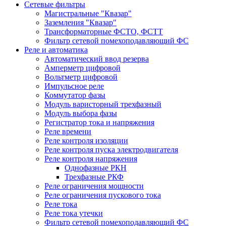
Сетевые фильтры
Магистральные "Квазар"
Заземления "Квазар"
Трансформаторные ФСТО, ФСТТ
Фильтр сетевой помехоподавляющий ФС
Реле и автоматика
Автоматический ввод резерва
Амперметр цифровой
Вольтметр цифровой
Импульсное реле
Коммутатор фазы
Модуль варисторный трехфазный
Модуль выбора фазы
Регистратор тока и напряжения
Реле времени
Реле контроля изоляции
Реле контроля пуска электродвигателя
Реле контроля напряжения
Однофазные РКН
Трехфазные РКФ
Реле ограничения мощности
Реле ограничения пускового тока
Реле тока
Реле тока утечки
Фильтр сетевой помехоподавляющий ФС