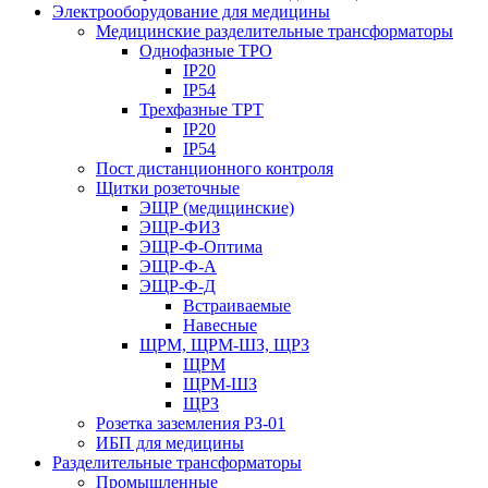
Электрооборудование для медицины
Медицинские разделительные трансформаторы
Однофазные ТРО
IP20
IP54
Трехфазные ТРТ
IP20
IP54
Пост дистанционного контроля
Щитки розеточные
ЭЩР (медицинские)
ЭЩР-ФИЗ
ЭЩР-Ф-Оптима
ЭЩР-Ф-А
ЭЩР-Ф-Д
Встраиваемые
Навесные
ЩРМ, ЩРМ-ШЗ, ЩРЗ
ЩРМ
ЩРМ-ШЗ
ЩРЗ
Розетка заземления РЗ-01
ИБП для медицины
Разделительные трансформаторы
Промышленные