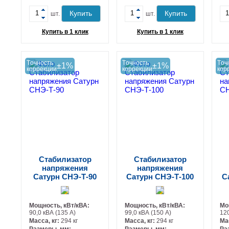
+
+
Купить
Купить
шт.
шт.
Купить в 1 клик
Купить в 1 клик
Tочность
Tочность
Tоч
±1%
±1%
коррекции
коррекции
кор
Стабилизатор
Стабилизатор
напряжения
напряжения
Сатурн СНЭ-Т-90
Сатурн СНЭ-Т-100
С
Мощность, кВт/кВА:
Мощность, кВт/кВА:
Мо
90,0 кВА (135 А)
99,0 кВА (150 А)
120
Масса, кг:
294 кг
Масса, кг:
294 кг
Ма
Размеры, мм:
Размеры, мм:
Ра