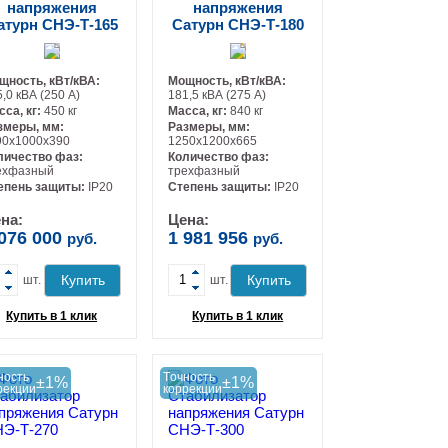
напряжения
напряжения
атурн СНЭ-Т-165
Сатурн СНЭ-Т-180
щность, кВт/кВА:
Мощность, кВт/кВА:
,0 кВА (250 А)
181,5 кВА (275 А)
сса, кг:
450 кг
Масса, кг:
840 кг
змеры, мм:
Размеры, мм:
90х1000х390
1250х1200х665
личество фаз:
Количество фаз:
ехфазный
трехфазный
-
-
епень защиты:
IP20
Степень защиты:
IP20
на:
Цена:
 076 000
1 981 956
руб.
руб.
+
+
Купить
Купить
шт.
шт.
Купить в 1 клик
Купить в 1 клик
ность
Tочность
±1%
±1%
рекции
коррекции