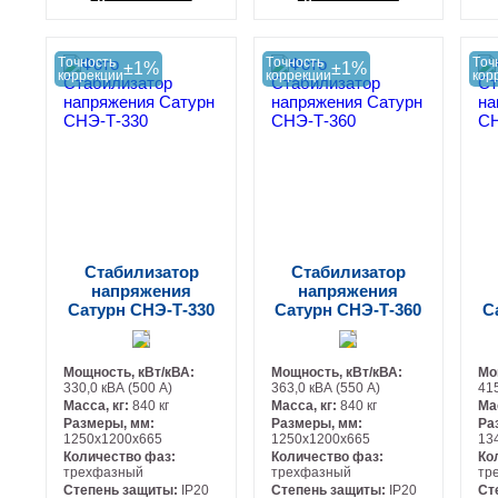
+
+
Tочность
Tочность
Tоч
±1%
±1%
коррекции
коррекции
кор
Стабилизатор
Стабилизатор
напряжения
напряжения
Сатурн СНЭ-Т-330
Сатурн СНЭ-Т-360
С
Мощность, кВт/кВА:
Мощность, кВт/кВА:
Мо
330,0 кВА (500 А)
363,0 кВА (550 А)
415
Масса, кг:
840 кг
Масса, кг:
840 кг
Ма
Размеры, мм:
Размеры, мм:
Ра
1250х1200х665
1250х1200х665
13
Количество фаз:
Количество фаз:
Ко
трехфазный
трехфазный
тр
Степень защиты:
IP20
Степень защиты:
IP20
Ст