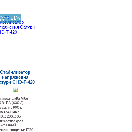
+
+
ность
±1%
рекции
Стабилизатор
напряжения
атурн СНЭ-Т-420
щность, кВт/кВА:
,8 кВА (630 А)
сса, кг:
900 кг
змеры, мм:
40х1206х665
личество фаз:
ехфазный
епень защиты:
IP20