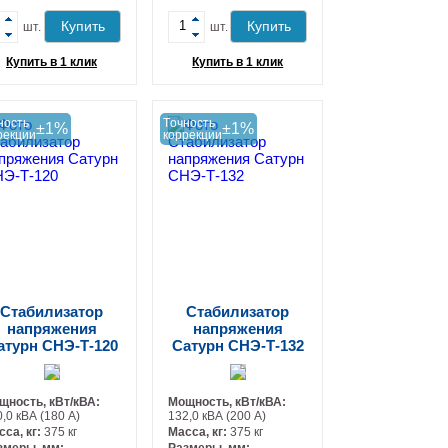
+
+
Купить
Купить
шт.
шт.
Купить в 1 клик
Купить в 1 клик
ность
Tочность
±1%
±1%
рекции
коррекции
Стабилизатор
Стабилизатор
напряжения
напряжения
атурн СНЭ-Т-120
Сатурн СНЭ-Т-132
щность, кВт/кВА:
Мощность, кВт/кВА:
,0 кВА (180 А)
132,0 кВА (200 А)
сса, кг:
375 кг
Масса, кг:
375 кг
змеры, мм:
Размеры, мм: