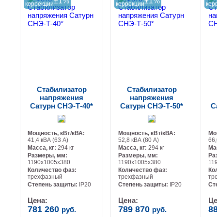
±1%
±1%
коррекции
коррекции
кор
Стабилизатор
Стабилизатор
напряжения
напряжения
Сатурн СНЭ-Т-40*
Сатурн СНЭ-Т-50*
С
Мощность, кВт/кВА:
Мощность, кВт/кВА:
Мо
41,4 кВА (63 А)
52,8 кВА (80 А)
66,
Масса, кг:
294 кг
Масса, кг:
294 кг
Ма
Размеры, мм:
Размеры, мм:
Ра
1190х1005х380
1190х1005х380
11
Количество фаз:
Количество фаз:
Ко
трехфазный
трехфазный
тр
-
-
Степень защиты:
IP20
Степень защиты:
IP20
Ст
Цена:
Цена:
Це
781 260
789 870
8
руб.
руб.