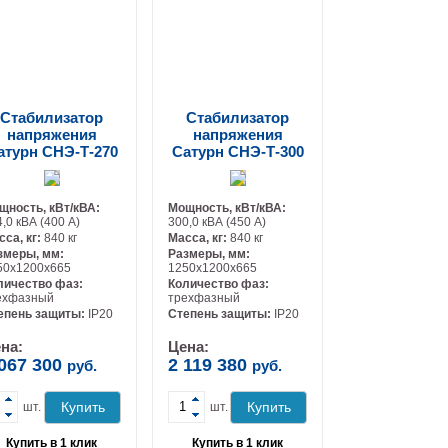
Стабилизатор
Стабилизатор
напряжения
напряжения
атурн СНЭ-Т-270
Сатурн СНЭ-Т-300
щность, кВт/кВА:
Мощность, кВт/кВА:
,0 кВА (400 А)
300,0 кВА (450 А)
сса, кг:
840 кг
Масса, кг:
840 кг
змеры, мм:
Размеры, мм:
50х1200х665
1250х1200х665
личество фаз:
Количество фаз:
ехфазный
трехфазный
-
-
епень защиты:
IP20
Степень защиты:
IP20
на:
Цена:
 067 300
2 119 380
руб.
руб.
Купить
Купить
шт.
шт.
Купить в 1 клик
Купить в 1 клик