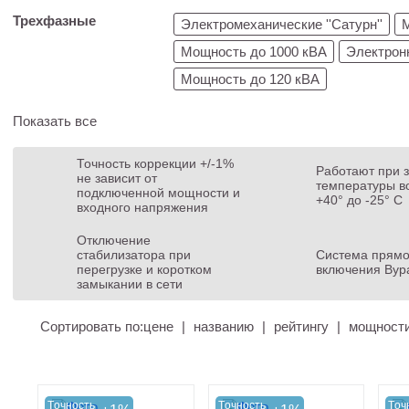
Трехфазные
Электромеханические ''Сатурн''
Мощность до 1000 кВА
Электронн
Мощность до 120 кВА
Показать все
Точность коррекции +/-1%
Работают при 
не зависит от
температуры во
подключенной мощности и
+40° до -25° С
входного напряжения
Отключение
стабилизатора при
Система прямо
перегрузке и коротком
включения Byp
замыкании в сети
Сортировать по:
цене
|
названию
|
рейтингу
|
мощност
Tочность
Tочность
Tоч