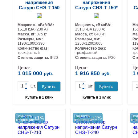
напряжения
напряжения
Сатурн СНЭ-Т-150
Сатурн СНЭ-Т-150*
С
Мощность, кВт/кВА:
Мощность, кВт/кВА:
Мо
151,8 кВА (230 А)
151,8 кВА (230 А)
165
Масса, кг:
375 кг
Масса, кг:
840 кг
Ма
Размеры, мм:
Размеры, мм:
Ра
1190х1000х390
1250х1200х665
11
Количество фаз:
Количество фаз:
Ко
трехфазный
трехфазный
тр
-
-
Степень защиты:
IP20
Степень защиты:
IP20
Ст
Цена:
Цена:
Це
1 015 000
1 916 850
1
руб.
руб.
+
+
Купить
Купить
шт.
шт.
Купить в 1 клик
Купить в 1 клик
Tочность
Tочность
Tоч
±1%
±1%
коррекции
коррекции
кор