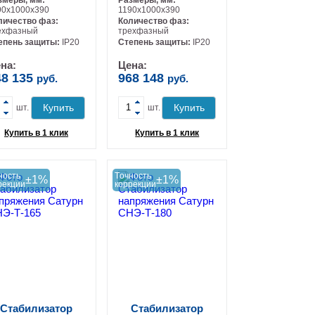
90х1000х390
1190х1000х390
личество фаз:
Количество фаз:
ехфазный
трехфазный
-
-
епень защиты:
IP20
Степень защиты:
IP20
на:
Цена:
48 135
968 148
руб.
руб.
+
+
Купить
Купить
шт.
шт.
Купить в 1 клик
Купить в 1 клик
ность
Tочность
±1%
±1%
рекции
коррекции
Стабилизатор
Стабилизатор