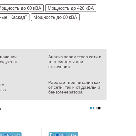
Мощность до 60 кВА
Мощность до 420 кВА
ые ''Каскад''
Мощность до 60 кВА
значении
Анализ параметров сети и
здуха от
тест системы при
включении
Работает при питании как
го
от сети, так и от дизель- и
ass
бензогенератора
и
ность
Tочность