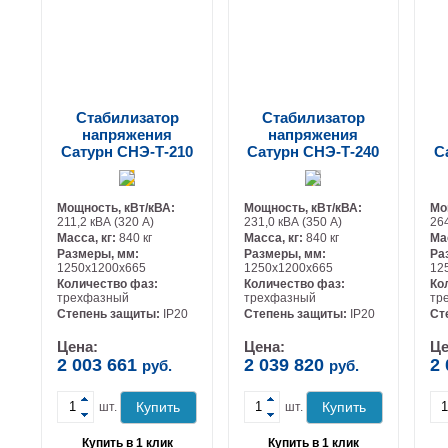
Стабилизатор
Стабилизатор
напряжения
напряжения
Сатурн СНЭ-Т-210
Сатурн СНЭ-Т-240
С
Мощность, кВт/кВА:
Мощность, кВт/кВА:
Мо
211,2 кВА (320 А)
231,0 кВА (350 А)
264
Масса, кг:
840 кг
Масса, кг:
840 кг
Ма
Размеры, мм:
Размеры, мм:
Ра
1250х1200х665
1250х1200х665
12
Количество фаз:
Количество фаз:
Ко
трехфазный
трехфазный
тр
-
-
Степень защиты:
IP20
Степень защиты:
IP20
Ст
Цена:
Цена:
Це
2 003 661
2 039 820
2
руб.
руб.
Купить
Купить
шт.
шт.
Купить в 1 клик
Купить в 1 клик