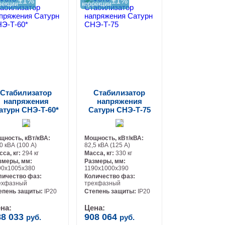
±1%
±1%
рекции
коррекции
Стабилизатор
Стабилизатор
напряжения
напряжения
атурн СНЭ-Т-60*
Сатурн СНЭ-Т-75
щность, кВт/кВА:
Мощность, кВт/кВА:
0 кВА (100 А)
82,5 кВА (125 А)
сса, кг:
294 кг
Масса, кг:
330 кг
змеры, мм:
Размеры, мм:
90х1005х380
1190х1000х390
личество фаз:
Количество фаз:
ехфазный
трехфазный
-
-
епень защиты:
IP20
Степень защиты:
IP20
на:
Цена:
88 033
908 064
руб.
руб.