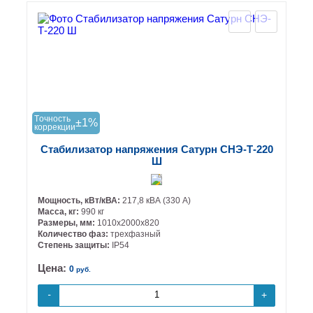
Tочность
±1%
коррекции
Стабилизатор напряжения Сатурн СНЭ-Т-220
Ш
Мощность, кВт/кВА:
217,8 кВА (330 А)
Масса, кг:
990 кг
Размеры, мм:
1010х2000х820
Количество фаз:
трехфазный
Степень защиты:
IP54
Цена:
0
руб.
+
-