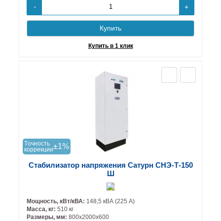
+
-
Купить
Купить в 1 клик
Tочность
±1%
коррекции
Стабилизатор напряжения Сатурн СНЭ-Т-150
Ш
Мощность, кВт/кВА:
148,5 кВА (225 А)
Масса, кг:
510 кг
Размеры, мм:
800х2000х600