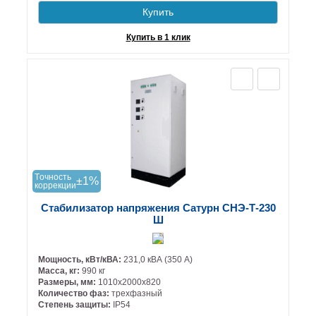
Купить
Купить в 1 клик
Tочность
±1%
коррекции
Стабилизатор напряжения Сатурн СНЭ-Т-230
Ш
Мощность, кВт/кВА:
231,0 кВА (350 А)
Масса, кг:
990 кг
Размеры, мм:
1010х2000х820
Количество фаз:
трехфазный
Степень защиты:
IP54