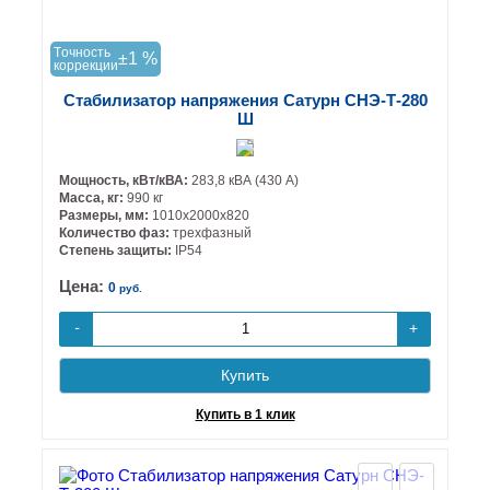
Tочность
±1 %
коррекции
Стабилизатор напряжения Сатурн СНЭ-Т-280
Ш
Мощность, кВт/кВА:
283,8 кВА (430 А)
Масса, кг:
990 кг
Размеры, мм:
1010х2000х820
Количество фаз:
трехфазный
Степень защиты:
IP54
Цена:
0
руб.
+
-
Купить
Купить в 1 клик