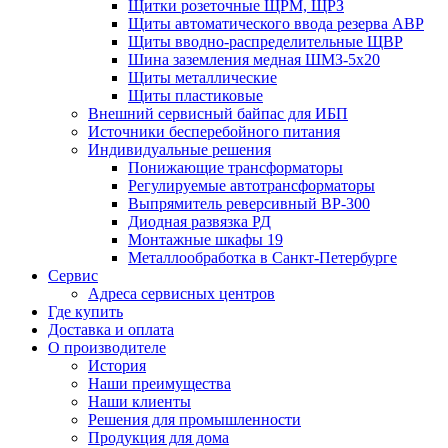
Щитки розеточные ЩРМ, ЩРЗ
Щиты автоматического ввода резерва АВР
Щиты вводно-распределительные ЩВР
Шина заземления медная ШМЗ-5х20
Щиты металлические
Щиты пластиковые
Внешний сервисный байпас для ИБП
Источники бесперебойного питания
Индивидуальные решения
Понижающие трансформаторы
Регулируемые автотрансформаторы
Выпрямитель реверсивный ВР-300
Диодная развязка РД
Монтажные шкафы 19
Металлообработка в Санкт-Петербурге
Сервис
Адреса сервисных центров
Где купить
Доставка и оплата
О производителе
История
Наши преимущества
Наши клиенты
Решения для промышленности
Продукция для дома