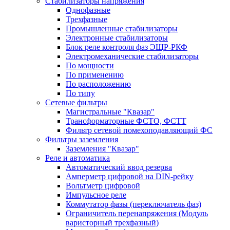
Стабилизаторы напряжения
Однофазные
Трехфазные
Промышленные стабилизаторы
Электронные стабилизаторы
Блок реле контроля фаз ЭЩР-РКФ
Электромеханические стабилизаторы
По мощности
По применению
По расположению
По типу
Сетевые фильтры
Магистральные "Квазар"
Трансформаторные ФСТО, ФСТТ
Фильтр сетевой помехоподавляющий ФС
Фильтры заземления
Заземления "Квазар"
Реле и автоматика
Автоматический ввод резерва
Амперметр цифровой на DIN-рейку
Вольтметр цифровой
Импульсное реле
Коммутатор фазы (переключатель фаз)
Ограничитель перенапряжения (Модуль
варисторный трехфазный)