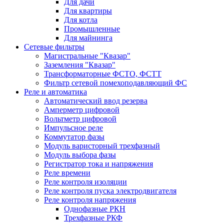
Для дачи
Для квартиры
Для котла
Промышленные
Для майнинга
Сетевые фильтры
Магистральные "Квазар"
Заземления "Квазар"
Трансформаторные ФСТО, ФСТТ
Фильтр сетевой помехоподавляющий ФС
Реле и автоматика
Автоматический ввод резерва
Амперметр цифровой
Вольтметр цифровой
Импульсное реле
Коммутатор фазы
Модуль варисторный трехфазный
Модуль выбора фазы
Регистратор тока и напряжения
Реле времени
Реле контроля изоляции
Реле контроля пуска электродвигателя
Реле контроля напряжения
Однофазные РКН
Трехфазные РКФ