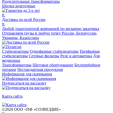
Разделительные трансформаторы
Щитки розеточные
8.
Доставка по всей России
8.
Любой транспортной компанией по желанию заказчика
Отправляем грузы в любую точку России, Белоруссии,
Украины, Казахстана
Стабилизаторы
Однофазные стабилизаторы
Трехфазные
стабилизаторы
Сетевые фильтры
Реле и автоматика
Для
медицины
Трансформаторы
Щитовое оборудование
Бесперебойное
питание
Нестандартная продукция
Информация для скачивания
Подписаться на рассылку
Карта сайта
©
2026
ООО «ПФ «СОЗВЕЗДИЕ»