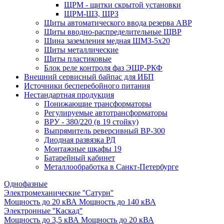
ЩРМ - щитки скрытой установки
ЩРМ-ШЗ, ЩРЗ
Щиты автоматического ввода резерва АВР
Щиты вводно-распределительные ЩВР
Шина заземления медная ШМЗ-5х20
Щиты металлические
Щиты пластиковые
Блок реле контроля фаз ЭЩР-РКФ
Внешний сервисный байпас для ИБП
Источники бесперебойного питания
Нестандартная продукция
Понижающие трансформаторы
Регулируемые автотрансформаторы
ВРУ - 380/220 (в 19 стойку)
Выпрямитель реверсивный ВР-300
Диодная развязка РД
Монтажные шкафы 19
Батарейный кабинет
Металлообработка в Санкт-Петербурге
Однофазные
Электромеханические ''Сатурн''
Мощность до 20 кВА
Мощность до 140 кВА
Электронные ''Каскад''
Мощность до 3,5 кВА
Мощность до 20 кВА