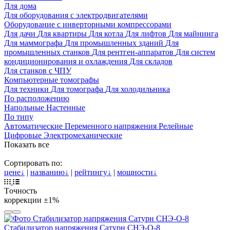
Для дома
Для оборудования с электродвигателями
Оборудование с инверторными компрессорами
Для дачи
Для квартиры
Для котла
Для лифтов
Для майнинга
Для маммографа
Для промышленных зданий
Для
промышленных станков
Для рентген-аппаратов
Для систем
кондиционирования и охлаждения
Для складов
Для станков с ЧПУ
Компьютерные томографы
Для техники
Для томографа
Для холодильника
По расположению
Напольные
Настенные
По типу
Автоматические
Переменного напряжения
Релейные
Цифровые
Электромеханические
Показать все
Сортировать по:
цене
↓
|
названию
↓
|
рейтингу
↓
|
мощности
↓
Tочность
коррекции
±1%
Стабилизатор напряжения Сатурн СНЭ-О-8