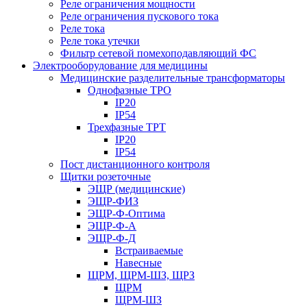
Реле ограничения мощности
Реле ограничения пускового тока
Реле тока
Реле тока утечки
Фильтр сетевой помехоподавляющий ФС
Электрооборудование для медицины
Медицинские разделительные трансформаторы
Однофазные ТРО
IP20
IP54
Трехфазные ТРТ
IP20
IP54
Пост дистанционного контроля
Щитки розеточные
ЭЩР (медицинские)
ЭЩР-ФИЗ
ЭЩР-Ф-Оптима
ЭЩР-Ф-А
ЭЩР-Ф-Д
Встраиваемые
Навесные
ЩРМ, ЩРМ-ШЗ, ЩРЗ
ЩРМ
ЩРМ-ШЗ