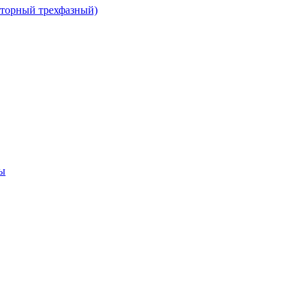
сторный трехфазный)
ы