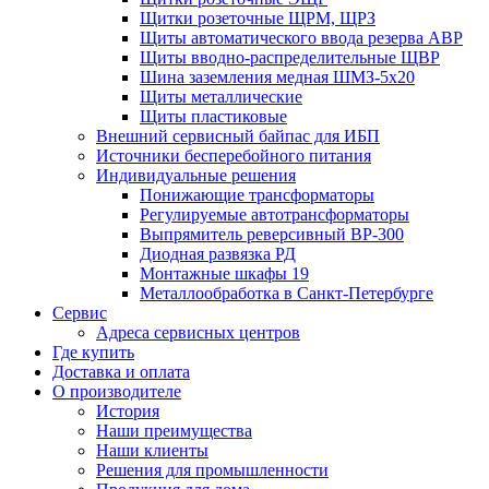
Щитки розеточные ЩРМ, ЩРЗ
Щиты автоматического ввода резерва АВР
Щиты вводно-распределительные ЩВР
Шина заземления медная ШМЗ-5х20
Щиты металлические
Щиты пластиковые
Внешний сервисный байпас для ИБП
Источники бесперебойного питания
Индивидуальные решения
Понижающие трансформаторы
Регулируемые автотрансформаторы
Выпрямитель реверсивный ВР-300
Диодная развязка РД
Монтажные шкафы 19
Металлообработка в Санкт-Петербурге
Сервис
Адреса сервисных центров
Где купить
Доставка и оплата
О производителе
История
Наши преимущества
Наши клиенты
Решения для промышленности