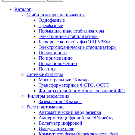
Каталог
Стабилизаторы напряжения
Однофазные
Трехфазные
Промышленные стабилизаторы
Электронные стабилизаторы
Блок реле контроля фаз ЭЩР-РКФ
Электромеханические стабилизаторы
По мощности
По применению
По расположению
По типу
Сетевые фильтры
Магистральные "Квазар"
Трансформаторные ФСТО, ФСТТ
Фильтр сетевой помехоподавляющий ФС
Фильтры заземления
Заземления "Квазар"
Реле и автоматика
Автоматический ввод резерва
Амперметр цифровой на DIN-рейку
Вольтметр цифровой
Импульсное реле
Коммутатор фазы (переключатель фаз)