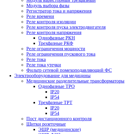
Модуль варисторный трехфазный
Модуль выбора фазы
Регистратор тока и напряжения
Реле времени
Реле контроля изоляции
Реле контроля пуска электродвигателя
Реле контроля напряжения
Однофазные РКН
Трехфазные РКФ
Реле ограничения мощности
Реле ограничения пускового тока
Реле тока
Реле тока утечки
Фильтр сетевой помехоподавляющий ФС
Электрооборудование для медицины
Медицинские разделительные трансформаторы
Однофазные ТРО
IP20
IP54
Трехфазные ТРТ
IP20
IP54
Пост дистанционного контроля
Щитки розеточные
ЭЩР (медицинские)