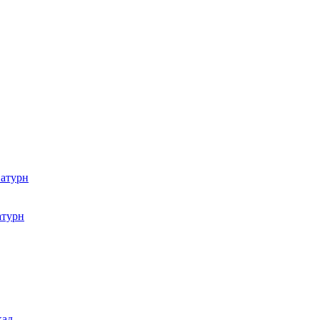
атурн
атурн
кад