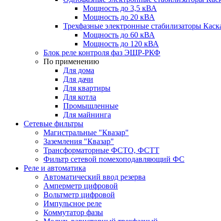
Мощность до 3,5 кВА
Мощность до 20 кВА
Трехфазные электронные стабилизаторы Каск
Мощность до 60 кВА
Мощность до 120 кВА
Блок реле контроля фаз ЭЩР-РКФ
По применению
Для дома
Для дачи
Для квартиры
Для котла
Промышленные
Для майнинга
Сетевые фильтры
Магистральные "Квазар"
Заземления "Квазар"
Трансформаторные ФСТО, ФСТТ
Фильтр сетевой помехоподавляющий ФС
Реле и автоматика
Автоматический ввод резерва
Амперметр цифровой
Вольтметр цифровой
Импульсное реле
Коммутатор фазы