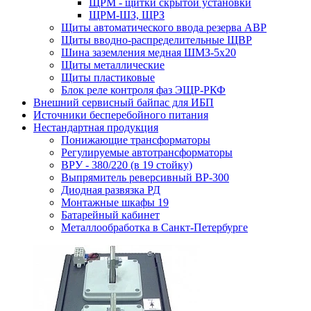
ЩРМ - щитки скрытой установки
ЩРМ-ШЗ, ЩРЗ
Щиты автоматического ввода резерва АВР
Щиты вводно-распределительные ЩВР
Шина заземления медная ШМЗ-5х20
Щиты металлические
Щиты пластиковые
Блок реле контроля фаз ЭЩР-РКФ
Внешний сервисный байпас для ИБП
Источники бесперебойного питания
Нестандартная продукция
Понижающие трансформаторы
Регулируемые автотрансформаторы
ВРУ - 380/220 (в 19 стойку)
Выпрямитель реверсивный ВР-300
Диодная развязка РД
Монтажные шкафы 19
Батарейный кабинет
Металлообработка в Санкт-Петербурге