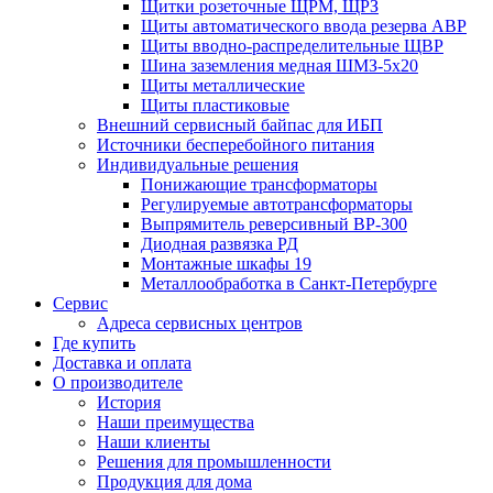
Щитки розеточные ЩРМ, ЩРЗ
Щиты автоматического ввода резерва АВР
Щиты вводно-распределительные ЩВР
Шина заземления медная ШМЗ-5х20
Щиты металлические
Щиты пластиковые
Внешний сервисный байпас для ИБП
Источники бесперебойного питания
Индивидуальные решения
Понижающие трансформаторы
Регулируемые автотрансформаторы
Выпрямитель реверсивный ВР-300
Диодная развязка РД
Монтажные шкафы 19
Металлообработка в Санкт-Петербурге
Сервис
Адреса сервисных центров
Где купить
Доставка и оплата
О производителе
История
Наши преимущества
Наши клиенты
Решения для промышленности
Продукция для дома