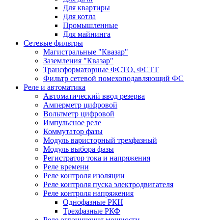
Для квартиры
Для котла
Промышленные
Для майнинга
Сетевые фильтры
Магистральные "Квазар"
Заземления "Квазар"
Трансформаторные ФСТО, ФСТТ
Фильтр сетевой помехоподавляющий ФС
Реле и автоматика
Автоматический ввод резерва
Амперметр цифровой
Вольтметр цифровой
Импульсное реле
Коммутатор фазы
Модуль варисторный трехфазный
Модуль выбора фазы
Регистратор тока и напряжения
Реле времени
Реле контроля изоляции
Реле контроля пуска электродвигателя
Реле контроля напряжения
Однофазные РКН
Трехфазные РКФ
Реле ограничения мощности