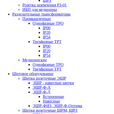
ЩРЗ
Розетка заземления РЗ-01
ИБП для медицины
Разделительные трансформаторы
Промышленные
Однофазные ТРО
IP00
IP20
IP54
Трехфазные ТРТ
IP00
IP20
IP54
Медицинские
Однофазные ТРО
Трехфазные ТРТ
Щитовое оборудование
Щитки розеточные ЭЩР
ЭЩР - навесные щитки
ЭЩР-Ф-А
ЭЩР-Ф-Д
Встроенные
Навесные
ЭЩР-ФИЗ, ЭЩР-Ф-Оптима
Щитки розеточные ЩРМ, ЩРЗ