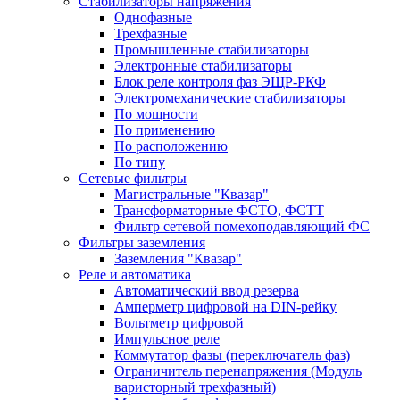
Стабилизаторы напряжения
Однофазные
Трехфазные
Промышленные стабилизаторы
Электронные стабилизаторы
Блок реле контроля фаз ЭЩР-РКФ
Электромеханические стабилизаторы
По мощности
По применению
По расположению
По типу
Сетевые фильтры
Магистральные "Квазар"
Трансформаторные ФСТО, ФСТТ
Фильтр сетевой помехоподавляющий ФС
Фильтры заземления
Заземления "Квазар"
Реле и автоматика
Автоматический ввод резерва
Амперметр цифровой на DIN-рейку
Вольтметр цифровой
Импульсное реле
Коммутатор фазы (переключатель фаз)
Ограничитель перенапряжения (Модуль
варисторный трехфазный)