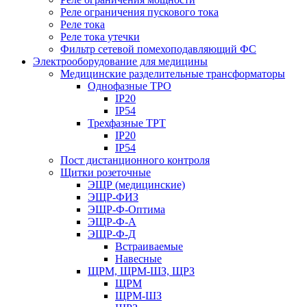
Реле ограничения пускового тока
Реле тока
Реле тока утечки
Фильтр сетевой помехоподавляющий ФС
Электрооборудование для медицины
Медицинские разделительные трансформаторы
Однофазные ТРО
IP20
IP54
Трехфазные ТРТ
IP20
IP54
Пост дистанционного контроля
Щитки розеточные
ЭЩР (медицинские)
ЭЩР-ФИЗ
ЭЩР-Ф-Оптима
ЭЩР-Ф-А
ЭЩР-Ф-Д
Встраиваемые
Навесные
ЩРМ, ЩРМ-ШЗ, ЩРЗ
ЩРМ
ЩРМ-ШЗ