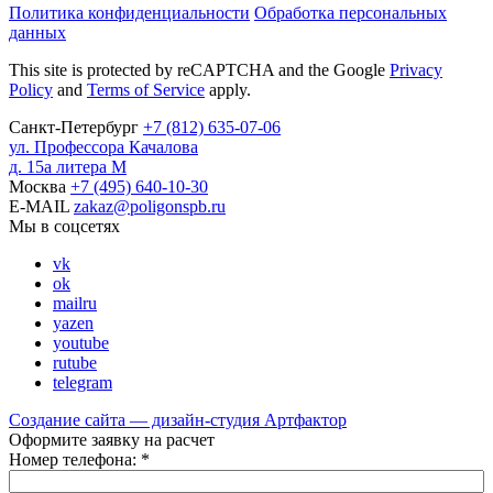
Политика конфиденциальности
Обработка персональных
данных
This site is protected by reCAPTCHA and the Google
Privacy
Policy
and
Terms of Service
apply.
Санкт-Петербург
+7
(812)
635-07-06
ул. Профессора Качалова
д. 15а литера М
Москва
+7
(495)
640-10-30
E-MAIL
zakaz@poligonspb.ru
Мы в соцсетях
vk
ok
mailru
yazen
youtube
rutube
telegram
Создание сайта — дизайн-студия
Артфактор
Оформите заявку на расчет
Номер телефона:
*