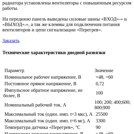
радиатора установлены вентиляторы с повышенным ресурсом
работы.
На переднюю панель выведены силовые шины «ВХОД«-» и
«ВЫХОД«-», а так же клеммы для подключения питания
вентиляторов и цепи сигнализации «Перегрев».
Заказать
Технические характеристики диодной развязки
Параметр
Значение
Номинальное рабочее напряжение, В
=48, =60
Постоянное прямое напряжение, В
0,72
Импульсное обратное напряжение, не
100
более, В
100; 200; 400;600;
Номинальный рабочий ток, А
800;900
Максимальный ток (один. имп. t=3 мкс), А
25500
Максимальный ток (один. имп. t=6 мс), А
3300
Температура датчика «Перегрев», °С
90
Напряжение питания вентиляторов, В
=48, =60