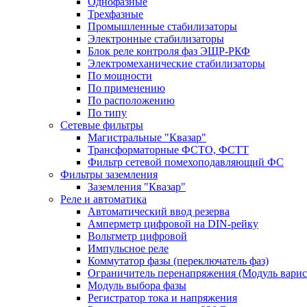
Однофазные
Трехфазные
Промышленные стабилизаторы
Электронные стабилизаторы
Блок реле контроля фаз ЭЩР-РКФ
Электромеханические стабилизаторы
По мощности
По применению
По расположению
По типу
Сетевые фильтры
Магистральные "Квазар"
Трансформаторные ФСТО, ФСТТ
Фильтр сетевой помехоподавляющий ФС
Фильтры заземления
Заземления "Квазар"
Реле и автоматика
Автоматический ввод резерва
Амперметр цифровой на DIN-рейку
Вольтметр цифровой
Импульсное реле
Коммутатор фазы (переключатель фаз)
Ограничитель перенапряжения (Модуль вари
Модуль выбора фазы
Регистратор тока и напряжения