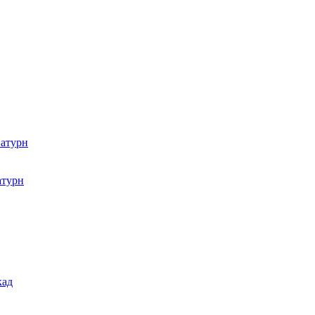
атурн
атурн
кад