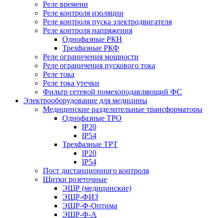
Реле времени
Реле контроля изоляции
Реле контроля пуска электродвигателя
Реле контроля напряжения
Однофазные РКН
Трехфазные РКФ
Реле ограничения мощности
Реле ограничения пускового тока
Реле тока
Реле тока утечки
Фильтр сетевой помехоподавляющий ФС
Электрооборудование для медицины
Медицинские разделительные трансформаторы
Однофазные ТРО
IP20
IP54
Трехфазные ТРТ
IP20
IP54
Пост дистанционного контроля
Щитки розеточные
ЭЩР (медицинские)
ЭЩР-ФИЗ
ЭЩР-Ф-Оптима
ЭЩР-Ф-А