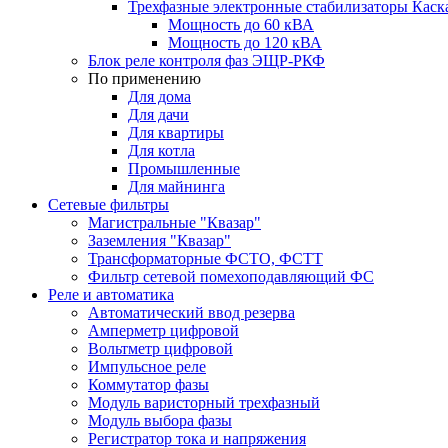
Трехфазные электронные стабилизаторы Каск
Мощность до 60 кВА
Мощность до 120 кВА
Блок реле контроля фаз ЭЩР-РКФ
По применению
Для дома
Для дачи
Для квартиры
Для котла
Промышленные
Для майнинга
Сетевые фильтры
Магистральные "Квазар"
Заземления "Квазар"
Трансформаторные ФСТО, ФСТТ
Фильтр сетевой помехоподавляющий ФС
Реле и автоматика
Автоматический ввод резерва
Амперметр цифровой
Вольтметр цифровой
Импульсное реле
Коммутатор фазы
Модуль варисторный трехфазный
Модуль выбора фазы
Регистратор тока и напряжения