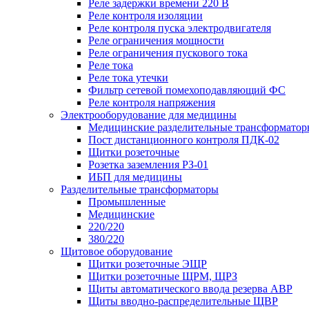
Реле задержки времени 220 В
Реле контроля изоляции
Реле контроля пуска электродвигателя
Реле ограничения мощности
Реле ограничения пускового тока
Реле тока
Реле тока утечки
Фильтр сетевой помехоподавляющий ФС
Реле контроля напряжения
Электрооборудование для медицины
Медицинские разделительные трансформатор
Пост дистанционного контроля ПДК-02
Щитки розеточные
Розетка заземления РЗ-01
ИБП для медицины
Разделительные трансформаторы
Промышленные
Медицинские
220/220
380/220
Щитовое оборудование
Щитки розеточные ЭЩР
Щитки розеточные ЩРМ, ЩРЗ
Щиты автоматического ввода резерва АВР
Щиты вводно-распределительные ЩВР