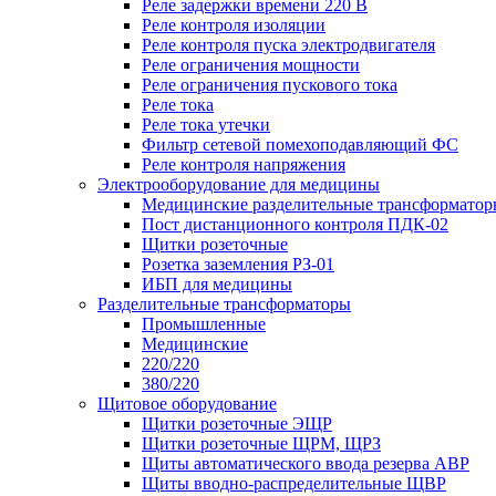
Реле задержки времени 220 В
Реле контроля изоляции
Реле контроля пуска электродвигателя
Реле ограничения мощности
Реле ограничения пускового тока
Реле тока
Реле тока утечки
Фильтр сетевой помехоподавляющий ФС
Реле контроля напряжения
Электрооборудование для медицины
Медицинские разделительные трансформатор
Пост дистанционного контроля ПДК-02
Щитки розеточные
Розетка заземления РЗ-01
ИБП для медицины
Разделительные трансформаторы
Промышленные
Медицинские
220/220
380/220
Щитовое оборудование
Щитки розеточные ЭЩР
Щитки розеточные ЩРМ, ЩРЗ
Щиты автоматического ввода резерва АВР
Щиты вводно-распределительные ЩВР