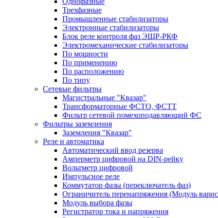
Однофазные
Трехфазные
Промышленные стабилизаторы
Электронные стабилизаторы
Блок реле контроля фаз ЭЩР-РКФ
Электромеханические стабилизаторы
По мощности
По применению
По расположению
По типу
Сетевые фильтры
Магистральные "Квазар"
Трансформаторные ФСТО, ФСТТ
Фильтр сетевой помехоподавляющий ФС
Фильтры заземления
Заземления "Квазар"
Реле и автоматика
Автоматический ввод резерва
Амперметр цифровой на DIN-рейку
Вольтметр цифровой
Импульсное реле
Коммутатор фазы (переключатель фаз)
Ограничитель перенапряжения (Модуль вари
Модуль выбора фазы
Регистратор тока и напряжения