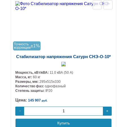
Tочность
±1%
коррекции
Стабилизатор напряжения Сатурн СНЭ-О-10*
Мощность, кВт/кВА:
11.0 кВА (50 А)
Масса, кг:
60 кг
Размеры, мм:
295х515х330
Количество фаз:
однофазный
Степень защиты:
IP20
Цена:
145 907
руб.
+
-
Купить