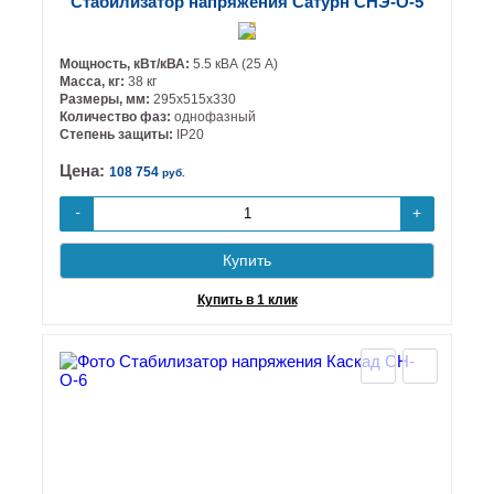
Стабилизатор напряжения Сатурн СНЭ-О-5
Мощность, кВт/кВА:
5.5 кВА (25 А)
Масса, кг:
38 кг
Размеры, мм:
295х515х330
Количество фаз:
однофазный
Степень защиты:
IP20
Цена:
108 754
руб.
+
-
Купить
Купить в 1 клик