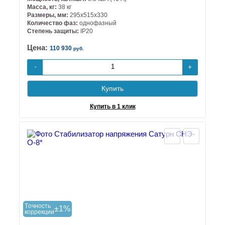
Масса, кг:
38 кг
Размеры, мм:
295х515х330
Количество фаз:
однофазный
Степень защиты:
IP20
Цена:
110 930
руб.
+
-
Купить
Купить в 1 клик
Tочность
±1%
коррекции