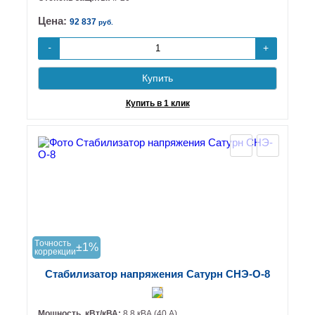
Цена:
92 837
руб.
+
-
Купить
Купить в 1 клик
Tочность
±1%
коррекции
Стабилизатор напряжения Сатурн СНЭ-О-8
Мощность, кВт/кВА:
8.8 кВА (40 А)