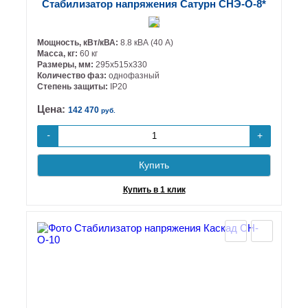
Стабилизатор напряжения Сатурн СНЭ-О-8*
Мощность, кВт/кВА:
8.8 кВА (40 А)
Масса, кг:
60 кг
Размеры, мм:
295х515х330
Количество фаз:
однофазный
Степень защиты:
IP20
Цена:
142 470
руб.
+
-
Купить
Купить в 1 клик