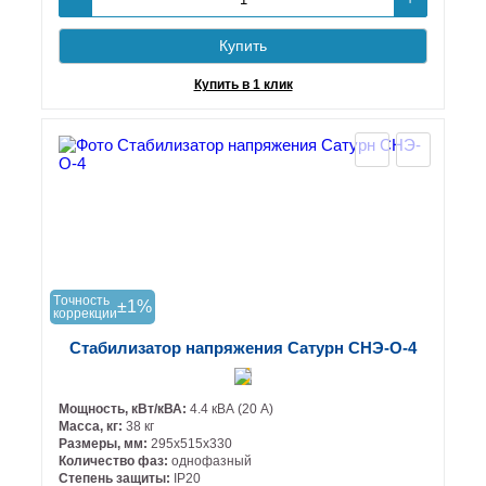
-
Купить
Купить в 1 клик
Tочность
±1%
коррекции
Стабилизатор напряжения Сатурн СНЭ-О-4
Мощность, кВт/кВА:
4.4 кВА (20 А)
Масса, кг:
38 кг
Размеры, мм:
295х515х330
Количество фаз:
однофазный
Степень защиты:
IP20