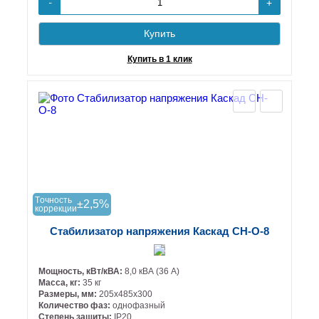
+
-
Купить
Купить в 1 клик
Tочность
±2,5%
коррекции
Стабилизатор напряжения Каскад СН-О-8
Мощность, кВт/кВА:
8,0 кВА (36 А)
Масса, кг:
35 кг
Размеры, мм:
205х485х300
Количество фаз:
однофазный
Степень защиты:
IP20