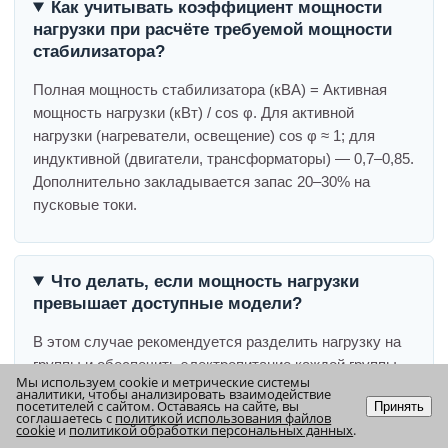
Как учитывать коэффициент мощности
нагрузки при расчёте требуемой мощности
стабилизатора?
Полная мощность стабилизатора (кВА) = Активная
мощность нагрузки (кВт) / cos φ. Для активной
нагрузки (нагреватели, освещение) cos φ ≈ 1; для
индуктивной (двигатели, трансформаторы) — 0,7–0,85.
Дополнительно закладывается запас 20–30% на
пусковые токи.
Что делать, если мощность нагрузки
превышает доступные модели?
В этом случае рекомендуется разделить нагрузку на
группы и обеспечить электропитание каждой группы
Мы используем cookie и метрические системы
отдельным стабилизатором.
аналитики, чтобы анализировать взаимодействие
посетителей с сайтом. Оставаясь на сайте, вы
Принять
соглашаетесь с
политикой использования файлов
cookie
и
политикой обработки персональных данных
.
Наверх