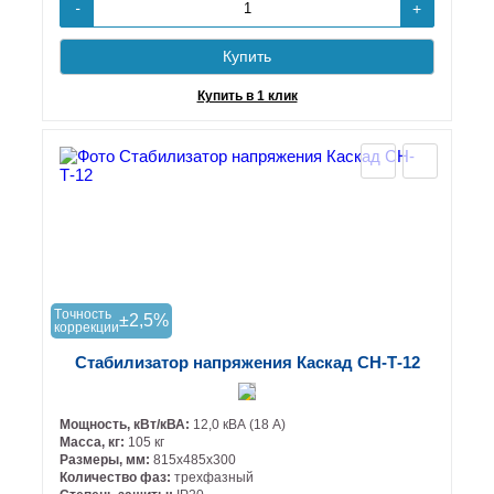
+
-
Купить
Купить в 1 клик
Tочность
±2,5%
коррекции
Стабилизатор напряжения Каскад СН-Т-12
Мощность, кВт/кВА:
12,0 кВА (18 А)
Масса, кг:
105 кг
Размеры, мм:
815х485х300
Количество фаз:
трехфазный