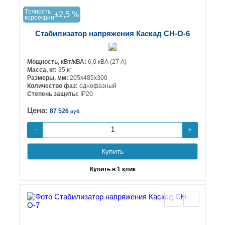
Tочность
±2,5 %
коррекции
Стабилизатор напряжения Каскад СН-О-6
Мощность, кВт/кВА:
6,0 кВА (27 А)
Масса, кг:
35 кг
Размеры, мм:
205х485х300
Количество фаз:
однофазный
Степень защиты:
IP20
Цена:
87 526
руб.
+
-
Купить
Купить в 1 клик