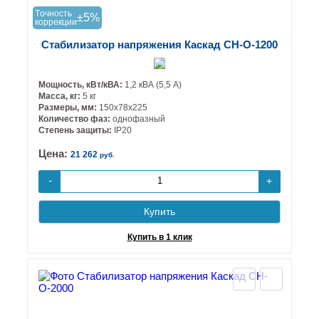
Tочность
±5%
коррекции
Стабилизатор напряжения Каскад СН-О-1200
Мощность, кВт/кВА:
1,2 кВА (5,5 А)
Масса, кг:
5 кг
Размеры, мм:
150х78х225
Количество фаз:
однофазный
Степень защиты:
IP20
Цена:
21 262
руб.
+
-
Купить
Купить в 1 клик