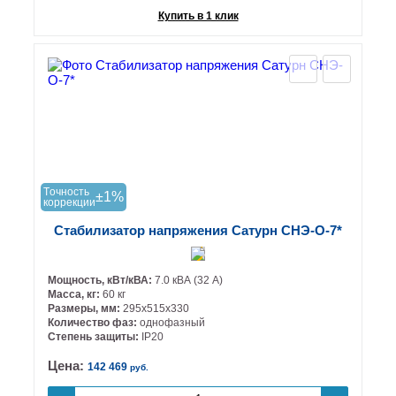
Купить в 1 клик
Tочность
±1%
коррекции
Стабилизатор напряжения Сатурн СНЭ-О-7*
Мощность, кВт/кВА:
7.0 кВА (32 А)
Масса, кг:
60 кг
Размеры, мм:
295х515х330
Количество фаз:
однофазный
Степень защиты:
IP20
Цена:
142 469
руб.