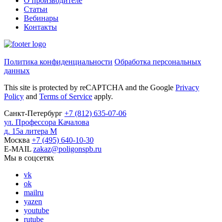
О производителе
Статьи
Вебинары
Контакты
Политика конфиденциальности
Обработка персональных
данных
This site is protected by reCAPTCHA and the Google
Privacy
Policy
and
Terms of Service
apply.
Санкт-Петербург
+7
(812)
635-07-06
ул. Профессора Качалова
д. 15а литера М
Москва
+7
(495)
640-10-30
E-MAIL
zakaz@poligonspb.ru
Мы в соцсетях
vk
ok
mailru
yazen
youtube
rutube