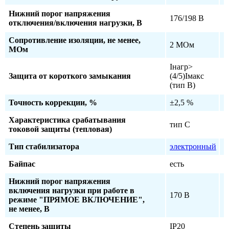
Нижний порог напряжения
176/198 В
отключения/включения нагрузки, В
Сопротивление изоляции, не менее,
2 МОм
МОм
Iнагр>
Защита от короткого замыкания
(4/5)Iмакс
(тип В)
Точность коррекции, %
±2,5 %
Характеристика срабатывания
тип С
токовой защиты (тепловая)
Тип стабилизатора
электронный
Байпас
есть
Нижний порог напряжения
включения нагрузки при работе в
170 В
режиме "ПРЯМОЕ ВКЛЮЧЕНИЕ",
не менее, В
Степень защиты
IP20