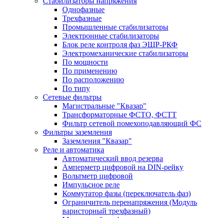
Стабилизаторы напряжения
Однофазные
Трехфазные
Промышленные стабилизаторы
Электронные стабилизаторы
Блок реле контроля фаз ЭЩР-РКФ
Электромеханические стабилизаторы
По мощности
По применению
По расположению
По типу
Сетевые фильтры
Магистральные "Квазар"
Трансформаторные ФСТО, ФСТТ
Фильтр сетевой помехоподавляющий ФС
Фильтры заземления
Заземления "Квазар"
Реле и автоматика
Автоматический ввод резерва
Амперметр цифровой на DIN-рейку
Вольтметр цифровой
Импульсное реле
Коммутатор фазы (переключатель фаз)
Ограничитель перенапряжения (Модуль
варисторный трехфазный)