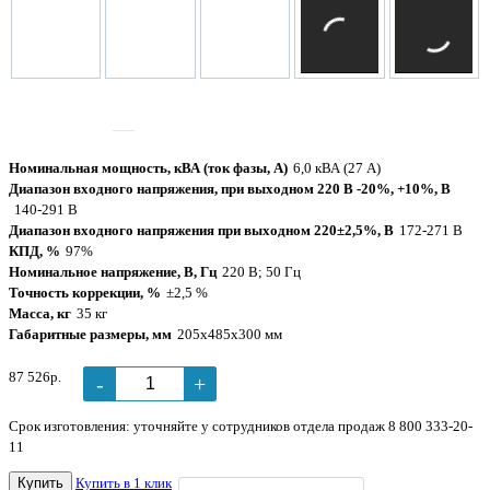
Tочность
±2,5 %
коррекции
Номинальная мощность, кВА (ток фазы, А)
6,0 кВА (27 А)
Диапазон входного напряжения, при выходном 220 В -20%, +10%, В
140-291 В
Диапазон входного напряжения при выходном 220±2,5%, В
172-271 В
КПД, %
97%
Номинальное напряжение, В, Гц
220 В; 50 Гц
Точность коррекции, %
±2,5 %
Масса, кг
35 кг
Габаритные размеры, мм
205х485х300 мм
87 526р.
-
+
Срок изготовления: уточняйте у сотрудников отдела продаж 8 800 333-20-
11
Купить
Купить в 1 клик