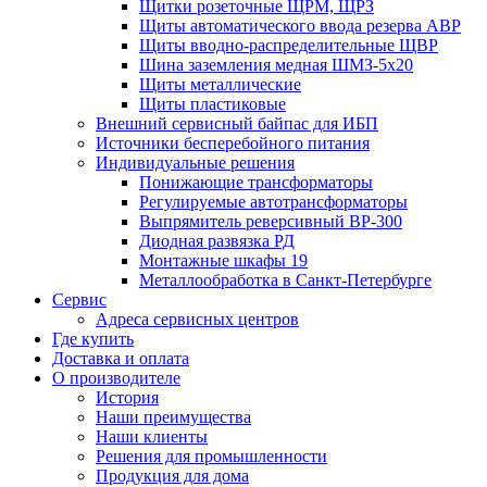
Щитки розеточные ЩРМ, ЩРЗ
Щиты автоматического ввода резерва АВР
Щиты вводно-распределительные ЩВР
Шина заземления медная ШМЗ-5х20
Щиты металлические
Щиты пластиковые
Внешний сервисный байпас для ИБП
Источники бесперебойного питания
Индивидуальные решения
Понижающие трансформаторы
Регулируемые автотрансформаторы
Выпрямитель реверсивный ВР-300
Диодная развязка РД
Монтажные шкафы 19
Металлообработка в Санкт-Петербурге
Сервис
Адреса сервисных центров
Где купить
Доставка и оплата
О производителе
История
Наши преимущества
Наши клиенты
Решения для промышленности
Продукция для дома