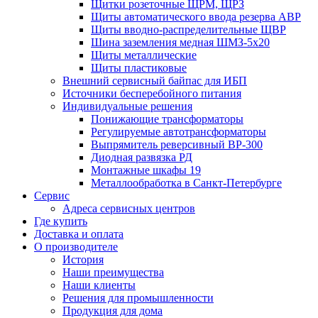
Щитки розеточные ЩРМ, ЩРЗ
Щиты автоматического ввода резерва АВР
Щиты вводно-распределительные ЩВР
Шина заземления медная ШМЗ-5х20
Щиты металлические
Щиты пластиковые
Внешний сервисный байпас для ИБП
Источники бесперебойного питания
Индивидуальные решения
Понижающие трансформаторы
Регулируемые автотрансформаторы
Выпрямитель реверсивный ВР-300
Диодная развязка РД
Монтажные шкафы 19
Металлообработка в Санкт-Петербурге
Сервис
Адреса сервисных центров
Где купить
Доставка и оплата
О производителе
История
Наши преимущества
Наши клиенты
Решения для промышленности
Продукция для дома