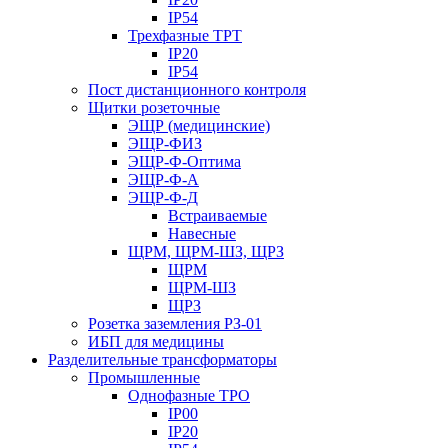
IP54
Трехфазные ТРТ
IP20
IP54
Пост дистанционного контроля
Щитки розеточные
ЭЩР (медицинские)
ЭЩР-ФИЗ
ЭЩР-Ф-Оптима
ЭЩР-Ф-А
ЭЩР-Ф-Д
Встраиваемые
Навесные
ЩРМ, ЩРМ-ШЗ, ЩРЗ
ЩРМ
ЩРМ-ШЗ
ЩРЗ
Розетка заземления РЗ-01
ИБП для медицины
Разделительные трансформаторы
Промышленные
Однофазные ТРО
IP00
IP20