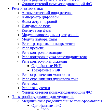
Фильтр сетевой помехоподавляющий ФС
Реле и автоматика
Автоматический ввод резерва
Амперметр цифровой
Вольтметр цифровой
Импульсное реле
Коммутатор фазы
Модуль варисторный трехфазный
Модуль выбора фазы
Регистратор тока и напряжения
Реле времени
Реле контроля изоляции
Реле контроля пуска электродвигателя
Реле контроля напряжения
Однофазные РКН
Трехфазные РКФ
Реле ограничения мощности
Реле ограничения пускового тока
Реле тока
Реле тока утечки
Фильтр сетевой помехоподавляющий ФС
Электрооборудование для медицины
Медицинские разделительные трансформаторы
Однофазные ТРО
IP20