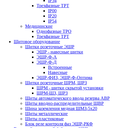
IP54
Трехфазные ТРТ
IP00
IP20
IP54
Медицинские
Однофазные ТРО
Трехфазные ТРТ
Щитовое оборудование
Щитки розеточные ЭЩР
ЭЩР - навесные щитки
ЭЩР-Ф-А
ЭЩР-Ф-Д
Встроенные
Навесные
ЭЩР-ФИЗ, ЭЩР-Ф-Оптима
Щитки розеточные ЩРМ, ЩРЗ
ЩРМ - щитки скрытой установки
ЩРМ-ШЗ, ЩРЗ
Щиты автоматического ввода резерва АВР
Щиты вводно-распределительные ЩВР
Шина заземления медная ШМЗ-5х20
Щиты металлические
Щиты пластиковые
Блок реле контроля фаз ЭЩР-РКФ