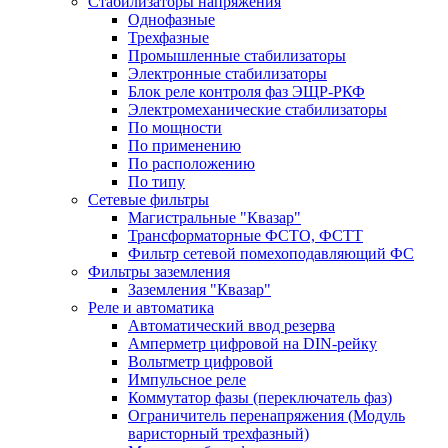
Стабилизаторы напряжения
Однофазные
Трехфазные
Промышленные стабилизаторы
Электронные стабилизаторы
Блок реле контроля фаз ЭЩР-РКФ
Электромеханические стабилизаторы
По мощности
По применению
По расположению
По типу
Сетевые фильтры
Магистральные "Квазар"
Трансформаторные ФСТО, ФСТТ
Фильтр сетевой помехоподавляющий ФС
Фильтры заземления
Заземления "Квазар"
Реле и автоматика
Автоматический ввод резерва
Амперметр цифровой на DIN-рейку
Вольтметр цифровой
Импульсное реле
Коммутатор фазы (переключатель фаз)
Ограничитель перенапряжения (Модуль
варисторный трехфазный)