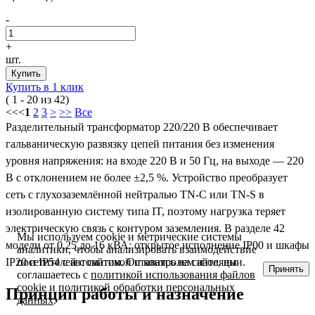
-
+
шт.
Купить
Купить в 1 клик
( 1 - 20 из 42)
<<
<
1
2
3
>
>>
Все
Разделительный трансформатор 220/220 В обеспечивает
гальваническую развязку цепей питания без изменения
уровня напряжения: на входе 220 В и 50 Гц, на выходе — 220
В с отклонением не более ±2,5 %. Устройство преобразует
сеть с глухозаземлённой нейтралью TN-C или TN-S в
изолированную систему типа IT, поэтому нагрузка теряет
электрическую связь с контуром заземления. В разделе 42
Мы используем cookie и метрические системы
модели от 0,25 до 16 кВА: открытое исполнение IP00 и шкафы
аналитики, чтобы анализировать взаимодействие
посетителей с сайтом. Оставаясь на сайте, вы
IP20 и IP54 с автоматикой и контролем изоляции.
Принять
соглашаетесь с
политикой использования файлов
cookie
и
политикой обработки персональных
Принцип работы и назначение
данных
.