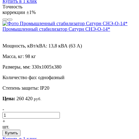
Купить в 1 клик
Tочность
коррекции
±1%
Промышленный стабилизатор Сатурн СНЭ-О-14*
Мощность, кВт/кВА:
13,8 кВА (63 А)
Масса, кг:
98 кг
Размеры, мм:
330х1005х380
Количество фаз:
однофазный
Степень защиты:
IP20
Цена:
260 420
руб.
-
+
шт.
Купить
Купить в 1 клик