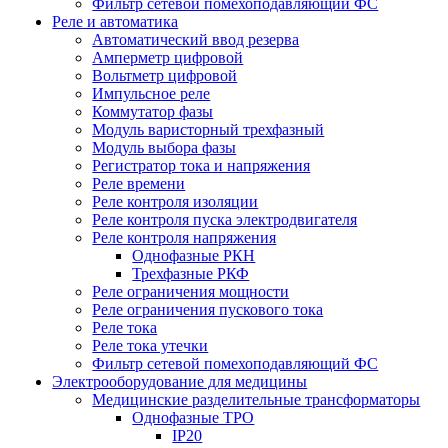
Фильтр сетевой помехоподавляющий ФС
Реле и автоматика
Автоматический ввод резерва
Амперметр цифровой
Вольтметр цифровой
Импульсное реле
Коммутатор фазы
Модуль варисторный трехфазный
Модуль выбора фазы
Регистратор тока и напряжения
Реле времени
Реле контроля изоляции
Реле контроля пуска электродвигателя
Реле контроля напряжения
Однофазные РКН
Трехфазные РКФ
Реле ограничения мощности
Реле ограничения пускового тока
Реле тока
Реле тока утечки
Фильтр сетевой помехоподавляющий ФС
Электрооборудование для медицины
Медицинские разделительные трансформаторы
Однофазные ТРО
IP20