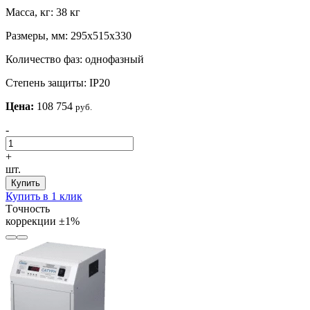
Масса, кг:
38 кг
Размеры, мм:
295х515х330
Количество фаз:
однофазный
Степень защиты:
IP20
Цена:
108 754
руб.
-
+
шт.
Купить
Купить в 1 клик
Tочность
коррекции
±1%