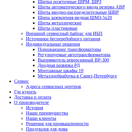
Щитки розеточные ЩРМ, ЩРЗ
Щиты автоматического ввода резерва АВР
Щиты вводно-распределительные ЩВР
Шина заземления медная ШМЗ-5х20
Щиты металлические
Щиты пластиковые
Внешний сервисный байпас для ИБП
Источники бесперебойного питания
Индивидуальные решения
Понижающие трансформаторы
Регулируемые автотрансформаторы
Выпрямитель реверсивный ВР-300
Диодная развязка РД
Монтажные шкафы 19
Металлообработка в Санкт-Петербурге
Сервис
Адреса сервисных центров
Где купить
Доставка и оплата
О производителе
История
Наши преимущества
Наши клиенты
Решения для промышленности
Продукция для дома