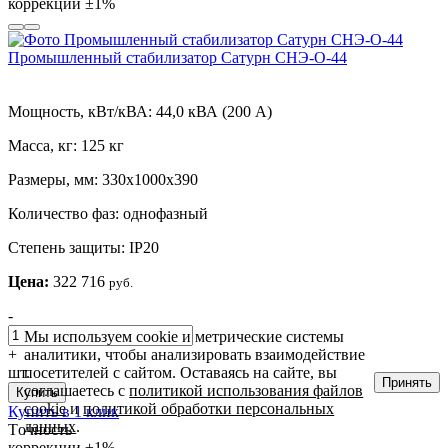
коррекции
±1%
Промышленный стабилизатор Сатурн СНЭ-О-44
Мощность, кВт/кВА:
44,0 кВА (200 А)
Масса, кг:
125 кг
Размеры, мм:
330х1000х390
Количество фаз:
однофазный
Степень защиты:
IP20
Цена:
322 716
руб.
-
Мы используем cookie и метрические системы
аналитики, чтобы анализировать взаимодействие
+
посетителей с сайтом. Оставаясь на сайте, вы
шт.
Принять
соглашаетесь с
политикой использования файлов
Купить
cookie
и
политикой обработки персональных
Купить в 1 клик
данных
.
Tочность
коррекции
±1%