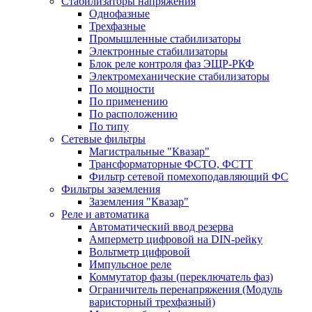
Стабилизаторы напряжения
Однофазные
Трехфазные
Промышленные стабилизаторы
Электронные стабилизаторы
Блок реле контроля фаз ЭЩР-РКФ
Электромеханические стабилизаторы
По мощности
По применению
По расположению
По типу
Сетевые фильтры
Магистральные "Квазар"
Трансформаторные ФСТО, ФСТТ
Фильтр сетевой помехоподавляющий ФС
Фильтры заземления
Заземления "Квазар"
Реле и автоматика
Автоматический ввод резерва
Амперметр цифровой на DIN-рейку
Вольтметр цифровой
Импульсное реле
Коммутатор фазы (переключатель фаз)
Ограничитель перенапряжения (Модуль
варисторный трехфазный)