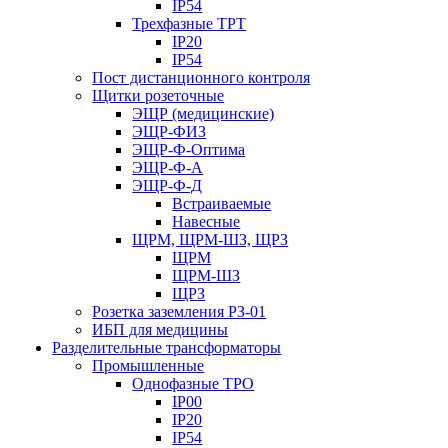
IP54
Трехфазные ТРТ
IP20
IP54
Пост дистанционного контроля
Щитки розеточные
ЭЩР (медицинские)
ЭЩР-ФИЗ
ЭЩР-Ф-Оптима
ЭЩР-Ф-А
ЭЩР-Ф-Д
Встраиваемые
Навесные
ЩРМ, ЩРМ-ШЗ, ЩРЗ
ЩРМ
ЩРМ-ШЗ
ЩРЗ
Розетка заземления РЗ-01
ИБП для медицины
Разделительные трансформаторы
Промышленные
Однофазные ТРО
IP00
IP20
IP54