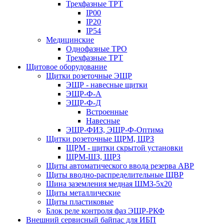
Трехфазные ТРТ
IP00
IP20
IP54
Медицинские
Однофазные ТРО
Трехфазные ТРТ
Щитовое оборудование
Щитки розеточные ЭЩР
ЭЩР - навесные щитки
ЭЩР-Ф-А
ЭЩР-Ф-Д
Встроенные
Навесные
ЭЩР-ФИЗ, ЭЩР-Ф-Оптима
Щитки розеточные ЩРМ, ЩРЗ
ЩРМ - щитки скрытой установки
ЩРМ-ШЗ, ЩРЗ
Щиты автоматического ввода резерва АВР
Щиты вводно-распределительные ЩВР
Шина заземления медная ШМЗ-5х20
Щиты металлические
Щиты пластиковые
Блок реле контроля фаз ЭЩР-РКФ
Внешний сервисный байпас для ИБП