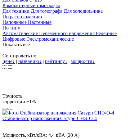
Компьютерные томографы
Для техники
Для томографа
Для холодильника
По расположению
Напольные
Настенные
По типу
Автоматические
Переменного напряжения
Релейные
Цифровые
Электромеханические
Показать все
Сортировать по:
цене
↓
|
названию
↓
|
рейтингу
↓
|
мощности
↓
Tочность
коррекции
±1%
Стабилизатор напряжения Сатурн СНЭ-О-4
Мощность, кВт/кВА:
4.4 кВА (20 А)