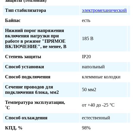
защиты (тепловая)
Тип стабилизатора
электромеханический
Байпас
есть
Нижний порог напряжения
включения нагрузки при
185 В
работе в режиме "ПРЯМОЕ
ВКЛЮЧЕНИЕ", не менее, В
Степень защиты
IP20
Способ установки
напольный
Способ подключения
клеммные колодки
Сечение проводов для
50 мм2
подключения блока, мм2
Температура эксплуатации,
от +40 до -25 °C
˚С
Способ охлаждения
естественный
КПД, %
98%