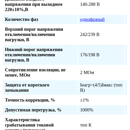
напряжения при выходном
140-288 В
220±10%,В
Количество фаз
однофазный
Верхний порог напряжения
отключения/включения
242/239 В
нагрузки, В
Нижний порог напряжения
отключения/включения
176/198 В
нагрузки, В
Сопротивление изоляции, не
2 МОм
менее, МОм
Защита от короткого
Iнагр>(4/5)Iмакс (тип
замыкания
В)
Точность коррекции, %
±1%
Допустимая перегрузка, %
1000%
Характеристика
срабатывания токовой
тип К