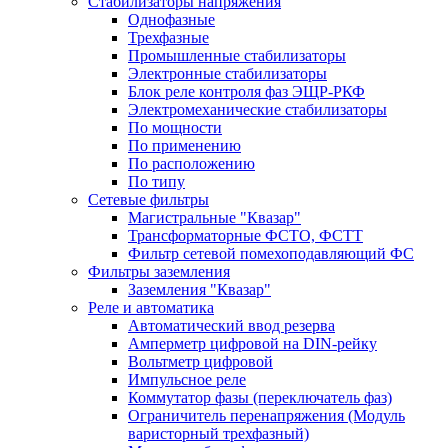
Стабилизаторы напряжения
Однофазные
Трехфазные
Промышленные стабилизаторы
Электронные стабилизаторы
Блок реле контроля фаз ЭЩР-РКФ
Электромеханические стабилизаторы
По мощности
По применению
По расположению
По типу
Сетевые фильтры
Магистральные "Квазар"
Трансформаторные ФСТО, ФСТТ
Фильтр сетевой помехоподавляющий ФС
Фильтры заземления
Заземления "Квазар"
Реле и автоматика
Автоматический ввод резерва
Амперметр цифровой на DIN-рейку
Вольтметр цифровой
Импульсное реле
Коммутатор фазы (переключатель фаз)
Ограничитель перенапряжения (Модуль
варисторный трехфазный)