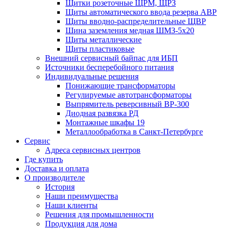
Щитки розеточные ЩРМ, ЩРЗ
Щиты автоматического ввода резерва АВР
Щиты вводно-распределительные ЩВР
Шина заземления медная ШМЗ-5х20
Щиты металлические
Щиты пластиковые
Внешний сервисный байпас для ИБП
Источники бесперебойного питания
Индивидуальные решения
Понижающие трансформаторы
Регулируемые автотрансформаторы
Выпрямитель реверсивный ВР-300
Диодная развязка РД
Монтажные шкафы 19
Металлообработка в Санкт-Петербурге
Сервис
Адреса сервисных центров
Где купить
Доставка и оплата
О производителе
История
Наши преимущества
Наши клиенты
Решения для промышленности
Продукция для дома