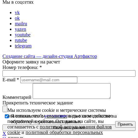
Мы в соцсетях
vk
ok
mailru
yazen
youtube
rutube
telegram
Создание сайта — дизайн-студия
Артфактор
Оформите заявку на расчет
Номер телефона:
*
E-mail
*
Комментарий
Прикрепить техническое задание
Мы используем cookie и метрические системы
аналитики, чтобы анализировать взаимодействие
Я ознакомлен с
условиями
и даю свое согласие на
посетителей с сайтом. Оставаясь на сайте, вы
обработку персональных данных
Принять
соглашаетесь с
политикой использования файлов
cookie
и
политикой обработки персональных
X
данных
.