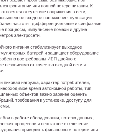
лектропитании или полной потере питания. К
 относятся отсутствие напряжения в сети,
повышенное входное напряжение, пульсации
бания частоты, дифференциальные и синфазные
е процессы, импульсные помехи и другие
метров электросети.
ойного питания стабилизирует выходное
кумуляторных батарей и защищает оборудование
особенно востребованы ИБП двойного
е независимо от качества входной сети и
и.
пиковая нагрузка, характер потребителей,
 необходимое время автономной работы, тип
ышленных объектов важно заранее оценить
раций, требования к установке, доступу для
темы.
сбои в работе оборудования, потерю данных,
ических процессов и нештатное отключение
орудования приводит к финансовым потерям или