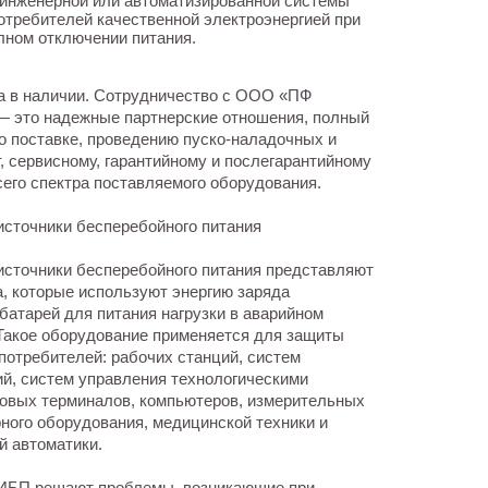
, инженерной или автоматизированной системы
требителей качественной электроэнергией при
олном отключении питания.
а в наличии. Сотрудничество с ООО «ПФ
 это надежные партнерские отношения, полный
по поставке, проведению пуско-наладочных и
, сервисному, гарантийному и послегарантийному
его спектра поставляемого оборудования.
точники бесперебойного питания
точники бесперебойного питания представляют
а, которые используют энергию заряда
батарей для питания нагрузки в аварийном
Такое оборудование применяется для защиты
потребителей: рабочих станций, систем
й, систем управления технологическими
говых терминалов, компьютеров, измерительных
рного оборудования, медицинской техники и
й автоматики.
БП решают проблемы, возникающие при