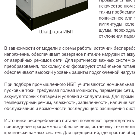
некачественном э
таким проблемам
пониженное или 
амплитуды, коле
шумы, переходны
отклонения пара
В зависимости от модели и схемы работы источник беспереб
напряжение, обеспечивает резервное питание нагрузки от ак
от аварийных режимов сети. Для критически важных систем 
преобразования, поскольку они формируют стабильное питани
обеспечивают высокий уровень защиты подключенной нагрузк
При подборе промышленного ИБП учитываются номинальная и 
пусковые токи, требуемая полная мощность, параметры сети,
аккумуляторных батарей и условия эксплуатации. Для пром
температурный режим, влажность, запыленность, наличие виб
обслуживания и возможности последующего расширения сис
Источники бесперебойного питания позволяют предотвратить 
повреждение программного обеспечения, остановку технолог
критически важных систем. Для предприятий, где простой об