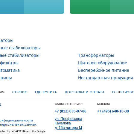
заторы
ные стабилизаторы
ные стабилизаторы
Трансформаторы
 фильтры
Щитовое оборудование
втоматика
Бесперебойное питание
ицины
Нестандартная продукция
ИЯ
СЕРВИС
ГДЕ КУПИТЬ
ДОСТАВКА И ОПЛАТА
О ПРОИЗВ
САНКТ-ПЕТЕРБУРГ
МОСКВА
+7
(812)
635-07-06
+7
(495)
640-10-30
ул. Профессора
конфиденциальности
Качалова
 персональных данных
д. 15а литера М
rotected by reCAPTCHA and the Google