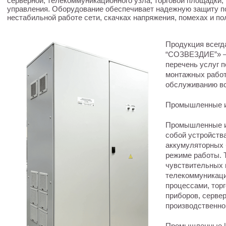
серверной, телекоммуникационного узла, торговой площадки
управления. Оборудование обеспечивает надежную защиту по
нестабильной работе сети, скачках напряжения, помехах и п
Продукция всегд
“СОЗВЕЗДИЕ”» —
перечень услуг 
монтажных работ
обслуживанию вс
Промышленные ис
Промышленные ис
собой устройств
аккумуляторных 
режиме работы. 
чувствительных 
телекоммуникаци
процессами, тор
приборов, серве
производственно
Промышленные И