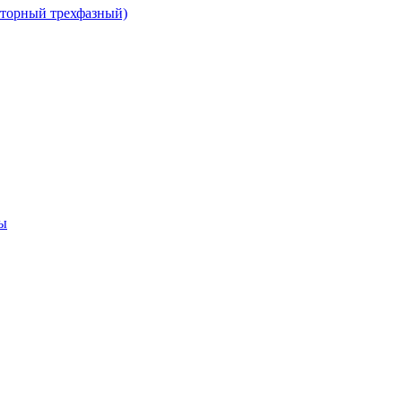
сторный трехфазный)
ы