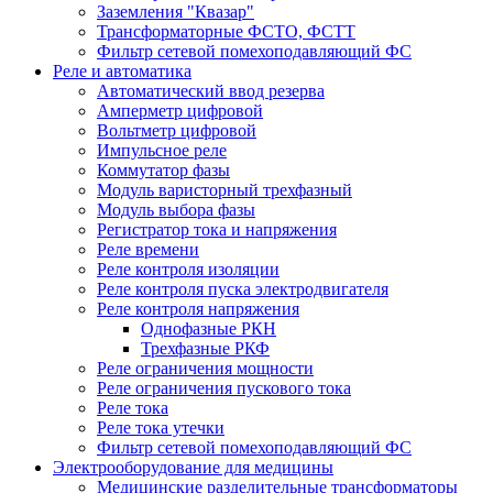
Заземления "Квазар"
Трансформаторные ФСТО, ФСТТ
Фильтр сетевой помехоподавляющий ФС
Реле и автоматика
Автоматический ввод резерва
Амперметр цифровой
Вольтметр цифровой
Импульсное реле
Коммутатор фазы
Модуль варисторный трехфазный
Модуль выбора фазы
Регистратор тока и напряжения
Реле времени
Реле контроля изоляции
Реле контроля пуска электродвигателя
Реле контроля напряжения
Однофазные РКН
Трехфазные РКФ
Реле ограничения мощности
Реле ограничения пускового тока
Реле тока
Реле тока утечки
Фильтр сетевой помехоподавляющий ФС
Электрооборудование для медицины
Медицинские разделительные трансформаторы