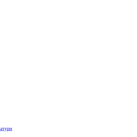
атурн