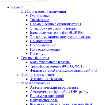
Каталог
Стабилизаторы напряжения
Однофазные
Трехфазные
Промышленные стабилизаторы
Электронные стабилизаторы
Блок реле контроля фаз ЭЩР-РКФ
Электромеханические стабилизаторы
По мощности
По применению
По расположению
По типу
Сетевые фильтры
Магистральные "Квазар"
Трансформаторные ФСТО, ФСТТ
Фильтр сетевой помехоподавляющий ФС
Фильтры заземления
Заземления "Квазар"
Реле и автоматика
Автоматический ввод резерва
Амперметр цифровой на DIN-рейку
Вольтметр цифровой
Импульсное реле
Коммутатор фазы (переключатель фаз)