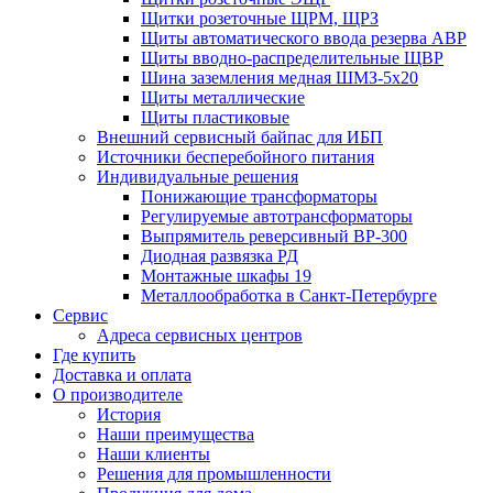
Щитки розеточные ЩРМ, ЩРЗ
Щиты автоматического ввода резерва АВР
Щиты вводно-распределительные ЩВР
Шина заземления медная ШМЗ-5х20
Щиты металлические
Щиты пластиковые
Внешний сервисный байпас для ИБП
Источники бесперебойного питания
Индивидуальные решения
Понижающие трансформаторы
Регулируемые автотрансформаторы
Выпрямитель реверсивный ВР-300
Диодная развязка РД
Монтажные шкафы 19
Металлообработка в Санкт-Петербурге
Сервис
Адреса сервисных центров
Где купить
Доставка и оплата
О производителе
История
Наши преимущества
Наши клиенты
Решения для промышленности