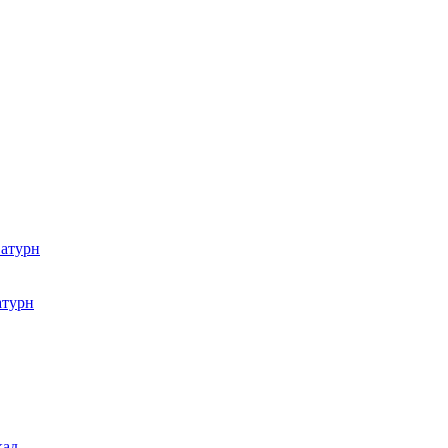
атурн
атурн
кад