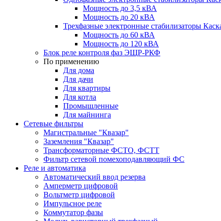
Мощность до 3,5 кВА
Мощность до 20 кВА
Трехфазные электронные стабилизаторы Каск
Мощность до 60 кВА
Мощность до 120 кВА
Блок реле контроля фаз ЭЩР-РКФ
По применению
Для дома
Для дачи
Для квартиры
Для котла
Промышленные
Для майнинга
Сетевые фильтры
Магистральные "Квазар"
Заземления "Квазар"
Трансформаторные ФСТО, ФСТТ
Фильтр сетевой помехоподавляющий ФС
Реле и автоматика
Автоматический ввод резерва
Амперметр цифровой
Вольтметр цифровой
Импульсное реле
Коммутатор фазы