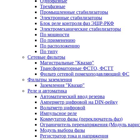
Однофазные
Трехфазные
Промышленные стабилизаторы
Электронные стабилизаторы
Блок реле контроля фаз ЭЩР-РКФ
Электромеханические стабилизаторы
По мощности
По применению
По расположению
По типу
Сетевые фильтры
Магистральные "Квазар"
Трансформаторные ФСТО, ФСТТ
Фильтр сетевой помехоподавляющий ФС
Фильтры заземления
Заземления "Квазар"
Реле и автоматика
Автоматический ввод резерва
Амперметр цифровой на DIN-рейку
Вольтметр цифровой
Импульсное реле
Коммутатор фазы (переключатель фаз)
Ограничитель перенапряжения (Модуль вари
Модуль выбора фазы
Регистратор тока и напряжения