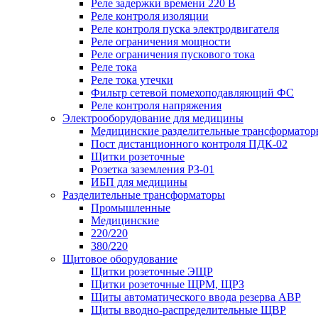
Реле задержки времени 220 В
Реле контроля изоляции
Реле контроля пуска электродвигателя
Реле ограничения мощности
Реле ограничения пускового тока
Реле тока
Реле тока утечки
Фильтр сетевой помехоподавляющий ФС
Реле контроля напряжения
Электрооборудование для медицины
Медицинские разделительные трансформатор
Пост дистанционного контроля ПДК-02
Щитки розеточные
Розетка заземления РЗ-01
ИБП для медицины
Разделительные трансформаторы
Промышленные
Медицинские
220/220
380/220
Щитовое оборудование
Щитки розеточные ЭЩР
Щитки розеточные ЩРМ, ЩРЗ
Щиты автоматического ввода резерва АВР
Щиты вводно-распределительные ЩВР