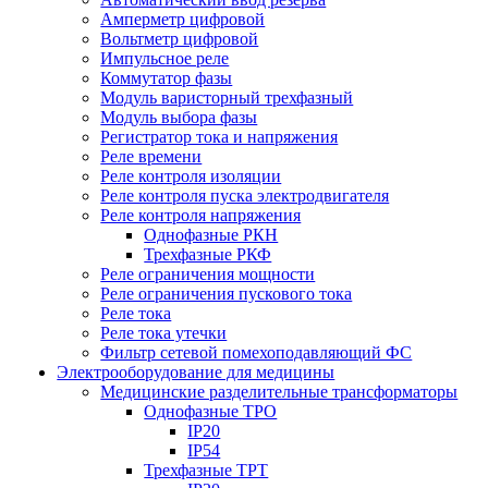
Амперметр цифровой
Вольтметр цифровой
Импульсное реле
Коммутатор фазы
Модуль варисторный трехфазный
Модуль выбора фазы
Регистратор тока и напряжения
Реле времени
Реле контроля изоляции
Реле контроля пуска электродвигателя
Реле контроля напряжения
Однофазные РКН
Трехфазные РКФ
Реле ограничения мощности
Реле ограничения пускового тока
Реле тока
Реле тока утечки
Фильтр сетевой помехоподавляющий ФС
Электрооборудование для медицины
Медицинские разделительные трансформаторы
Однофазные ТРО
IP20
IP54
Трехфазные ТРТ