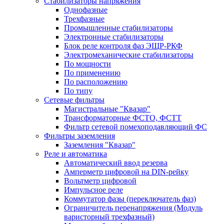
Стабилизаторы напряжения
Однофазные
Трехфазные
Промышленные стабилизаторы
Электронные стабилизаторы
Блок реле контроля фаз ЭЩР-РКФ
Электромеханические стабилизаторы
По мощности
По применению
По расположению
По типу
Сетевые фильтры
Магистральные "Квазар"
Трансформаторные ФСТО, ФСТТ
Фильтр сетевой помехоподавляющий ФС
Фильтры заземления
Заземления "Квазар"
Реле и автоматика
Автоматический ввод резерва
Амперметр цифровой на DIN-рейку
Вольтметр цифровой
Импульсное реле
Коммутатор фазы (переключатель фаз)
Ограничитель перенапряжения (Модуль
варисторный трехфазный)