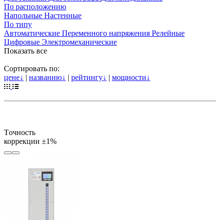
По расположению
Напольные
Настенные
По типу
Автоматические
Переменного напряжения
Релейные
Цифровые
Электромеханические
Показать все
Сортировать по:
цене
↓
|
названию
↓
|
рейтингу
↓
|
мощности
↓
Tочность
коррекции
±1%