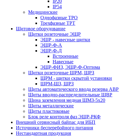
IP20
IP54
Медицинские
Однофазные ТРО
Трехфазные ТРТ
Щитовое оборудование
Щитки розеточные ЭЩР
ЭЩР - навесные щитки
ЭЩР-Ф-А
ЭЩР-Ф-Д
Встроенные
Навесные
ЭЩР-ФИЗ, ЭЩР-Ф-Оптима
Щитки розеточные ЩРМ, ЩРЗ
ЩРМ - щитки скрытой установки
ЩРМ-ШЗ, ЩРЗ
Щиты автоматического ввода резерва АВР
Щиты вводно-распределительные ЩВР
Шина заземления медная ШМЗ-5х20
Щиты металлические
Щиты пластиковые
Блок реле контроля фаз ЭЩР-РКФ
Внешний сервисный байпас для ИБП
Источники бесперебойного питания
Нестандартная продукция