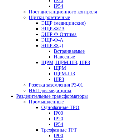
IP20
IP54
Пост дистанционного контроля
Щитки розеточные
ЭЩР (медицинские)
ЭЩР-ФИЗ
ЭЩР-Ф-Оптима
ЭЩР-Ф-А
ЭЩР-Ф-Д
Встраиваемые
Навесные
ЩРМ, ЩРМ-ШЗ, ЩРЗ
ЩРМ
ЩРМ-ШЗ
ЩРЗ
Розетка заземления РЗ-01
ИБП для медицины
Разделительные трансформаторы
Промышленные
Однофазные ТРО
IP00
IP20
IP54
Трехфазные ТРТ
IP00