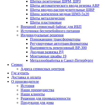
Щитки розеточные ЩРМ, ЩРЗ
Щиты автоматического ввода резерва АВР
Щиты вводно-распределительные ЩВР
Шина заземления медная ШМЗ-5х20
Щиты металлические
Щиты пластиковые
Внешний сервисный байпас для ИБП
Источники бесперебойного питания
Индивидуальные решения
Понижающие трансформаторы
Регулируемые автотрансформаторы
Выпрямитель реверсивный ВР-300
Диодная развязка РД
Монтажные шкафы 19
Металлообработка в Санкт-Петербурге
Сервис
Адреса сервисных центров
Где купить
Доставка и оплата
О производителе
История
Наши преимущества
Наши клиенты
Решения для промышленности
Продукция для дома