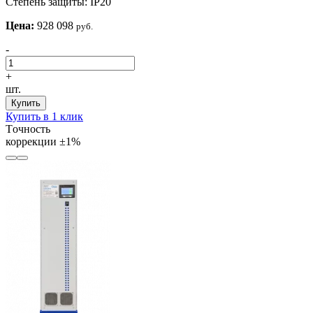
Степень защиты:
IP20
Цена:
928 098
руб.
-
+
шт.
Купить
Купить в 1 клик
Tочность
коррекции
±1%