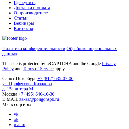
Где купить
Доставка и оплата
О производителе
Статьи
Вебинары
Контакты
Политика конфиденциальности
Обработка персональных
данных
This site is protected by reCAPTCHA and the Google
Privacy
Policy
and
Terms of Service
apply.
Санкт-Петербург
+7
(812)
635-07-06
ул. Профессора Качалова
д. 15а литера М
Москва
+7
(495)
640-10-30
E-MAIL
zakaz@poligonspb.ru
Мы в соцсетях
vk
ok
mailru