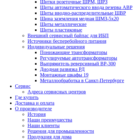
Щитки розеточные ЩРМ, ЩРЗ
Щиты автоматического ввода резерва АВР
Щиты вводно-распределительные ЩВР
Шина заземления медная ШМЗ-5х20
Щиты металлические
Щиты пластиковые
Внешний сервисный байпас для ИБП
Источники бесперебойного питания
Индивидуальные решения
Понижающие трансформаторы
Регулируемые автотрансформаторы
Выпрямитель реверсивный ВР-300
Диодная развязка РД
Монтажные шкафы 19
Металлообработка в Санкт-Петербурге
Сервис
Адреса сервисных центров
Где купить
Доставка и оплата
О производителе
История
Наши преимущества
Наши клиенты
Решения для промышленности
Продукция для дома