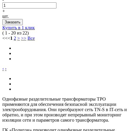
+
шт.
Заказать
Купить в 1 клик
( 1 - 20 из 22)
<<
<
1
2
>
>>
Все
‹
›
Однофазные разделительные трансформаторы ТРО
применяются для обеспечения безопасной эксплуатации
электрооборудования. Они преобразуют сеть TN-S в IT-сеть и
обратно, и при этом производят непрерывный мониторинг
изоляции сети и параметров самого трансформатора.
ГК «Полигон» производит однофазные разделительные