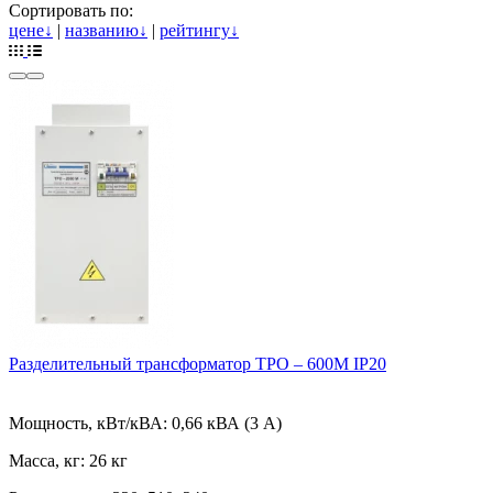
Сортировать по:
цене
↓
|
названию
↓
|
рейтингу
↓
Разделительный трансформатор ТРО – 600М IP20
Мощность, кВт/кВА:
0,66 кВА (3 А)
Масса, кг:
26 кг