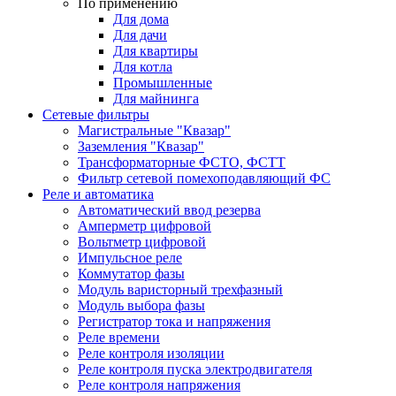
По применению
Для дома
Для дачи
Для квартиры
Для котла
Промышленные
Для майнинга
Сетевые фильтры
Магистральные "Квазар"
Заземления "Квазар"
Трансформаторные ФСТО, ФСТТ
Фильтр сетевой помехоподавляющий ФС
Реле и автоматика
Автоматический ввод резерва
Амперметр цифровой
Вольтметр цифровой
Импульсное реле
Коммутатор фазы
Модуль варисторный трехфазный
Модуль выбора фазы
Регистратор тока и напряжения
Реле времени
Реле контроля изоляции
Реле контроля пуска электродвигателя
Реле контроля напряжения