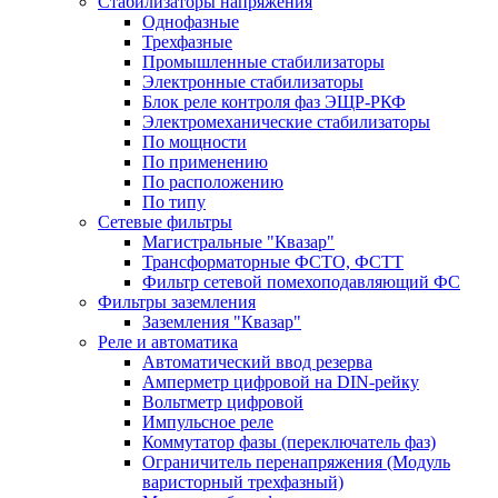
Стабилизаторы напряжения
Однофазные
Трехфазные
Промышленные стабилизаторы
Электронные стабилизаторы
Блок реле контроля фаз ЭЩР-РКФ
Электромеханические стабилизаторы
По мощности
По применению
По расположению
По типу
Сетевые фильтры
Магистральные "Квазар"
Трансформаторные ФСТО, ФСТТ
Фильтр сетевой помехоподавляющий ФС
Фильтры заземления
Заземления "Квазар"
Реле и автоматика
Автоматический ввод резерва
Амперметр цифровой на DIN-рейку
Вольтметр цифровой
Импульсное реле
Коммутатор фазы (переключатель фаз)
Ограничитель перенапряжения (Модуль
варисторный трехфазный)