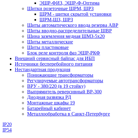
ЭЩР-ФИЗ, ЭЩР-Ф-Оптима
Щитки розеточные ЩРМ, ЩРЗ
ЩРМ - щитки скрытой установки
ЩРМ-ШЗ, ЩРЗ
Щиты автоматического ввода резерва АВР
Щиты вводно-распределительные ЩВР
Шина заземления медная ШМЗ-5х20
Щиты металлические
Щиты пластиковые
Блок реле контроля фаз ЭЩР-РКФ
Внешний сервисный байпас для ИБП
Источники бесперебойного питания
Нестандартная продукция
Понижающие трансформаторы
Регулируемые автотрансформаторы
ВРУ - 380/220 (в 19 стойку)
Выпрямитель реверсивный ВР-300
Диодная развязка РД
Монтажные шкафы 19
Батарейный кабинет
Металлообработка в Санкт-Петербурге
IP20
IP54