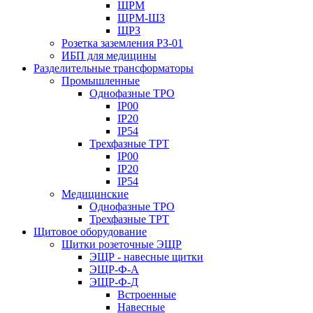
ЩРМ
ЩРМ-ШЗ
ЩРЗ
Розетка заземления РЗ-01
ИБП для медицины
Разделительные трансформаторы
Промышленные
Однофазные ТРО
IP00
IP20
IP54
Трехфазные ТРТ
IP00
IP20
IP54
Медицинские
Однофазные ТРО
Трехфазные ТРТ
Щитовое оборудование
Щитки розеточные ЭЩР
ЭЩР - навесные щитки
ЭЩР-Ф-А
ЭЩР-Ф-Д
Встроенные
Навесные