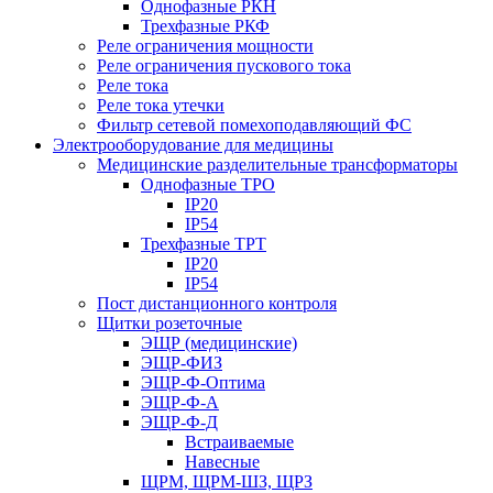
Однофазные РКН
Трехфазные РКФ
Реле ограничения мощности
Реле ограничения пускового тока
Реле тока
Реле тока утечки
Фильтр сетевой помехоподавляющий ФС
Электрооборудование для медицины
Медицинские разделительные трансформаторы
Однофазные ТРО
IP20
IP54
Трехфазные ТРТ
IP20
IP54
Пост дистанционного контроля
Щитки розеточные
ЭЩР (медицинские)
ЭЩР-ФИЗ
ЭЩР-Ф-Оптима
ЭЩР-Ф-А
ЭЩР-Ф-Д
Встраиваемые
Навесные
ЩРМ, ЩРМ-ШЗ, ЩРЗ