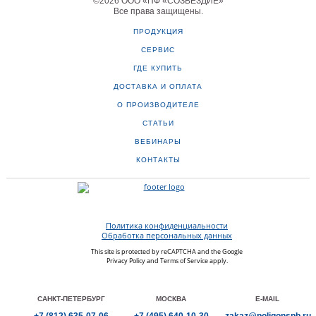
©
2026
ООО «ПФ «СОЗВЕЗДИЕ»
Все права защищены
.
ПРОДУКЦИЯ
СЕРВИС
ГДЕ КУПИТЬ
ДОСТАВКА И ОПЛАТА
О ПРОИЗВОДИТЕЛЕ
СТАТЬИ
ВЕБИНАРЫ
КОНТАКТЫ
Политика конфиденциальности
Обработка персональных данных
This site is protected by reCAPTCHA and the Google
Privacy Policy
and
Terms of Service
apply.
САНКТ-ПЕТЕРБУРГ
МОСКВА
E-MAIL
+7
(812)
635-07-06
+7
(495)
640-10-30
zakaz@poligonspb.ru