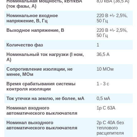
Номинальная мощность, кВт/кВА
8,0 кВА (36,5 А)
(ток фазы, А)
Номинальное входное
220 В +\- 2,5%,
напряжение, В, Гц
50 Гц
Выходное напряжение, В
220 В +\- 2,5%,
50 Гц
Количество фаз
1
Номинальный ток нагрузки (I ном,
36,5 А
А)
Сопротивление изоляции, не
10 МОм
менее, МОм
Время срабатывания системы
1 - 3 с
контроля изоляции
Ток утечки на землю, не более, мА
0,5 мА
Номинал входного
1р С 63А
автоматического выключателя
Номинал выходного
2р С 40А без
автоматического выключателя
теплового
расцепителя