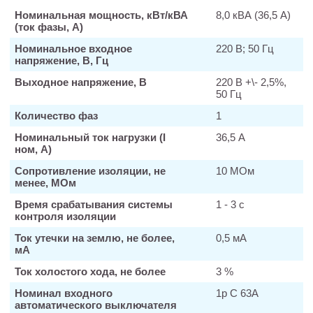
Номинальная мощность, кВт/кВА
8,0 кВА (36,5 А)
(ток фазы, А)
Номинальное входное
220 В; 50 Гц
напряжение, В, Гц
Выходное напряжение, В
220 В +\- 2,5%,
50 Гц
Количество фаз
1
Номинальный ток нагрузки (I
36,5 А
ном, А)
Сопротивление изоляции, не
10 МОм
менее, МОм
Время срабатывания системы
1 - 3 с
контроля изоляции
Ток утечки на землю, не более,
0,5 мА
мА
Ток холостого хода, не более
3 %
Номинал входного
1р С 63А
автоматического выключателя