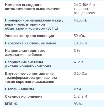
Номинал выходного
2р С 40А без
автоматического выключателя
теплового
расцепителя
Проверочное напряжение между
4,150 кВ
первичной, вторичной
обмотками и корпусом (50 Гц)
Уставка контроля изоляции
50 кОм
Наработка на отказ, не менее
10 000 ч
Напряжение короткого
3 %
замыкания, не более
Напряжение системы
=12 В
дистанционного контроля
Внутреннее сопротивление
0,10 Ом
трансформатора для расчета
токов короткого замыкания
Степень защиты
IP54
Схемное исполнение
1, 2, 3, 4
КПД, %
98 %