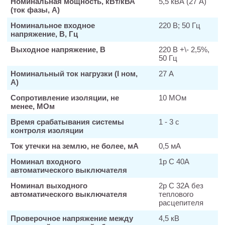
Номинальная мощность, кВт/кВА
5,5 кВА (27 А)
(ток фазы, А)
Номинальное входное
220 В; 50 Гц
напряжение, В, Гц
Выходное напряжение, В
220 В +\- 2,5%,
50 Гц
Номинальный ток нагрузки (I ном,
27 А
А)
Сопротивление изоляции, не
10 МОм
менее, МОм
Время срабатывания системы
1 - 3 с
контроля изоляции
Ток утечки на землю, не более, мА
0,5 мА
Номинал входного
1р С 40А
автоматического выключателя
Номинал выходного
2р С 32А без
автоматического выключателя
теплового
расцепителя
Проверочное напряжение между
4,5 кВ