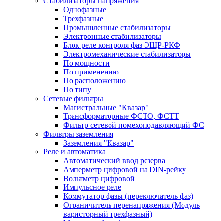
Стабилизаторы напряжения
Однофазные
Трехфазные
Промышленные стабилизаторы
Электронные стабилизаторы
Блок реле контроля фаз ЭЩР-РКФ
Электромеханические стабилизаторы
По мощности
По применению
По расположению
По типу
Сетевые фильтры
Магистральные "Квазар"
Трансформаторные ФСТО, ФСТТ
Фильтр сетевой помехоподавляющий ФС
Фильтры заземления
Заземления "Квазар"
Реле и автоматика
Автоматический ввод резерва
Амперметр цифровой на DIN-рейку
Вольтметр цифровой
Импульсное реле
Коммутатор фазы (переключатель фаз)
Ограничитель перенапряжения (Модуль
варисторный трехфазный)