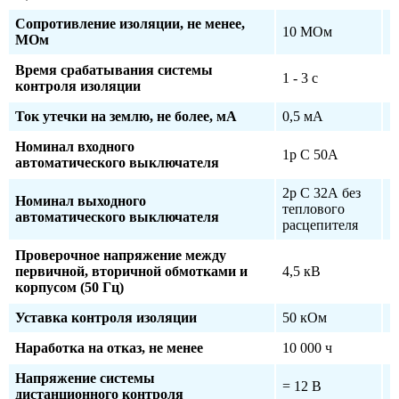
Сопротивление изоляции, не менее,
10 МОм
МОм
Время срабатывания системы
1 - 3 с
контроля изоляции
Ток утечки на землю, не более, мА
0,5 мА
Номинал входного
1р С 50А
автоматического выключателя
2р С 32А без
Номинал выходного
теплового
автоматического выключателя
расцепителя
Проверочное напряжение между
первичной, вторичной обмотками и
4,5 кВ
корпусом (50 Гц)
Уставка контроля изоляции
50 кОм
Наработка на отказ, не менее
10 000 ч
Напряжение системы
= 12 В
дистанционного контроля