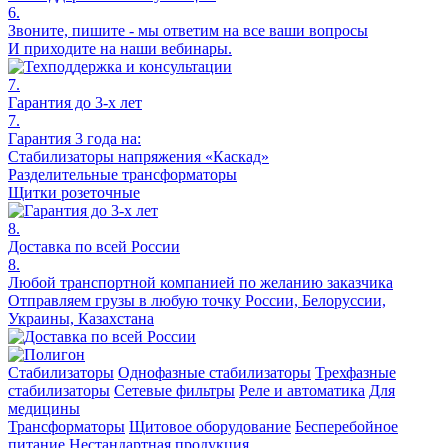
6.
Звоните, пишите - мы ответим на все ваши вопросы
И приходите на наши вебинары.
7.
Гарантия до 3-х лет
7.
Гарантия 3 года на:
Стабилизаторы напряжения «Каскад»
Разделительные трансформаторы
Щитки розеточные
8.
Доставка по всей России
8.
Любой транспортной компанией по желанию заказчика
Отправляем грузы в любую точку России, Белоруссии,
Украины, Казахстана
Стабилизаторы
Однофазные стабилизаторы
Трехфазные
стабилизаторы
Сетевые фильтры
Реле и автоматика
Для
медицины
Трансформаторы
Щитовое оборудование
Бесперебойное
питание
Нестандартная продукция