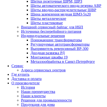
Щитки розеточные ЩРМ, ЩРЗ
Щиты автоматического ввода резерва АВР
Щиты вводно-распределительные ЩВР
Шина заземления медная ШМЗ-5х20
Щиты металлические
Щиты пластиковые
Внешний сервисный байпас для ИБП
Источники бесперебойного питания
Индивидуальные решения
Понижающие трансформаторы
Регулируемые автотрансформаторы
Выпрямитель реверсивный ВР-300
Диодная развязка РД
Монтажные шкафы 19
Металлообработка в Санкт-Петербурге
Сервис
Адреса сервисных центров
Где купить
Доставка и оплата
О производителе
История
Наши преимущества
Наши клиенты
Решения для промышленности
Продукция для дома