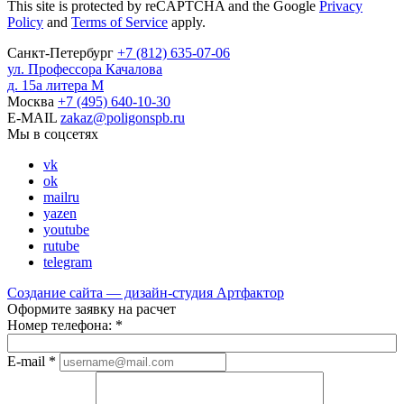
This site is protected by reCAPTCHA and the Google
Privacy
Policy
and
Terms of Service
apply.
Санкт-Петербург
+7
(812)
635-07-06
ул. Профессора Качалова
д. 15а литера М
Москва
+7
(495)
640-10-30
E-MAIL
zakaz@poligonspb.ru
Мы в соцсетях
vk
ok
mailru
yazen
youtube
rutube
telegram
Создание сайта — дизайн-студия
Артфактор
Оформите заявку на расчет
Номер телефона:
*
E-mail
*