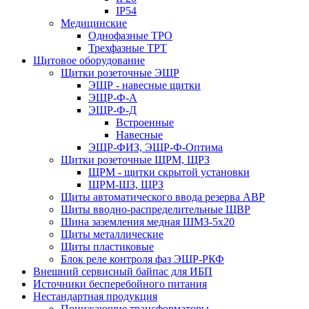
IP54
Медицинские
Однофазные ТРО
Трехфазные ТРТ
Щитовое оборудование
Щитки розеточные ЭЩР
ЭЩР - навесные щитки
ЭЩР-Ф-А
ЭЩР-Ф-Д
Встроенные
Навесные
ЭЩР-ФИЗ, ЭЩР-Ф-Оптима
Щитки розеточные ЩРМ, ЩРЗ
ЩРМ - щитки скрытой установки
ЩРМ-ШЗ, ЩРЗ
Щиты автоматического ввода резерва АВР
Щиты вводно-распределительные ЩВР
Шина заземления медная ШМЗ-5х20
Щиты металлические
Щиты пластиковые
Блок реле контроля фаз ЭЩР-РКФ
Внешний сервисный байпас для ИБП
Источники бесперебойного питания
Нестандартная продукция
Понижающие трансформаторы