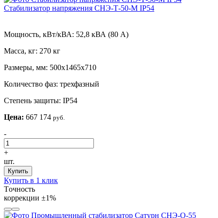
Стабилизатор напряжения СНЭ-Т-50-М IP54
Мощность, кВт/кВА:
52,8 кВА (80 А)
Масса, кг:
270 кг
Размеры, мм:
500х1465х710
Количество фаз:
трехфазный
Степень защиты:
IP54
Цена:
667 174
руб.
-
+
шт.
Купить
Купить в 1 клик
Tочность
коррекции
±1%