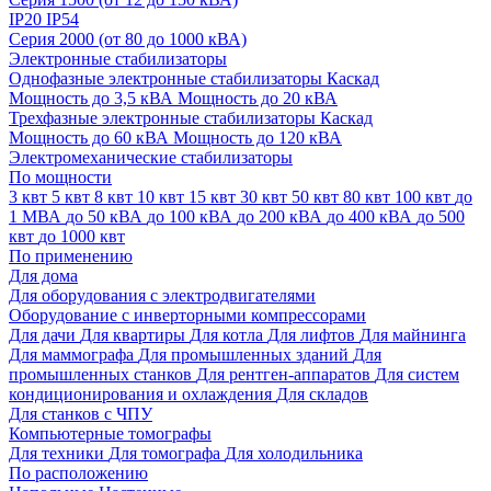
IP20
IP54
Серия 2000 (от 80 до 1000 кВА)
Электронные стабилизаторы
Однофазные электронные стабилизаторы Каскад
Мощность до 3,5 кВА
Мощность до 20 кВА
Трехфазные электронные стабилизаторы Каскад
Мощность до 60 кВА
Мощность до 120 кВА
Электромеханические стабилизаторы
По мощности
3 квт
5 квт
8 квт
10 квт
15 квт
30 квт
50 квт
80 квт
100 квт
до
1 МВА
до 50 кВА
до 100 кВА
до 200 кВА
до 400 кВА
до 500
квт
до 1000 квт
По применению
Для дома
Для оборудования с электродвигателями
Оборудование с инверторными компрессорами
Для дачи
Для квартиры
Для котла
Для лифтов
Для майнинга
Для маммографа
Для промышленных зданий
Для
промышленных станков
Для рентген-аппаратов
Для систем
кондиционирования и охлаждения
Для складов
Для станков с ЧПУ
Компьютерные томографы
Для техники
Для томографа
Для холодильника
По расположению