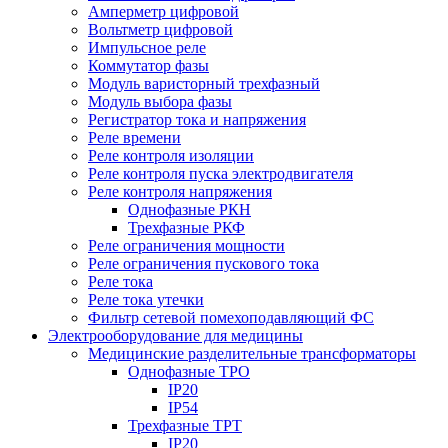
Амперметр цифровой
Вольтметр цифровой
Импульсное реле
Коммутатор фазы
Модуль варисторный трехфазный
Модуль выбора фазы
Регистратор тока и напряжения
Реле времени
Реле контроля изоляции
Реле контроля пуска электродвигателя
Реле контроля напряжения
Однофазные РКН
Трехфазные РКФ
Реле ограничения мощности
Реле ограничения пускового тока
Реле тока
Реле тока утечки
Фильтр сетевой помехоподавляющий ФС
Электрооборудование для медицины
Медицинские разделительные трансформаторы
Однофазные ТРО
IP20
IP54
Трехфазные ТРТ
IP20