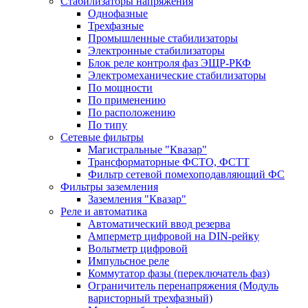
Стабилизаторы напряжения
Однофазные
Трехфазные
Промышленные стабилизаторы
Электронные стабилизаторы
Блок реле контроля фаз ЭЩР-РКФ
Электромеханические стабилизаторы
По мощности
По применению
По расположению
По типу
Сетевые фильтры
Магистральные "Квазар"
Трансформаторные ФСТО, ФСТТ
Фильтр сетевой помехоподавляющий ФС
Фильтры заземления
Заземления "Квазар"
Реле и автоматика
Автоматический ввод резерва
Амперметр цифровой на DIN-рейку
Вольтметр цифровой
Импульсное реле
Коммутатор фазы (переключатель фаз)
Ограничитель перенапряжения (Модуль
варисторный трехфазный)