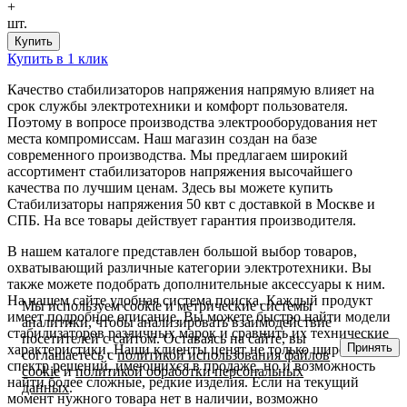
+
шт.
Купить
Купить в 1 клик
Качество стабилизаторов напряжения напрямую влияет на
срок службы электротехники и комфорт пользователя.
Поэтому в вопросе производства электрооборудования нет
места компромиссам. Наш магазин создан на базе
современного производства. Мы предлагаем широкий
ассортимент стабилизаторов напряжения высочайшего
качества по лучшим ценам. Здесь вы можете купить
Стабилизаторы напряжения 50 квт с доставкой в Москве и
СПБ. На все товары действует гарантия производителя.
В нашем каталоге представлен большой выбор товаров,
охватывающий различные категории электротехники. Вы
также можете подобрать дополнительные аксессуары к ним.
На нашем сайте удобная система поиска. Каждый продукт
Мы используем cookie и метрические системы
имеет подробное описание. Вы можете быстро найти модели
аналитики, чтобы анализировать взаимодействие
стабилизаторов различных марок и сравнить их технические
посетителей с сайтом. Оставаясь на сайте, вы
Принять
характеристики. Наши клиенты ценят не только широкий
соглашаетесь с
политикой использования файлов
спектр решений, имеющихся в продаже, но и возможность
cookie
и
политикой обработки персональных
найти более сложные, редкие изделия. Если на текущий
данных
.
момент нужного товара нет в наличии, возможно