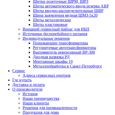
Щитки розеточные ЩРМ, ЩРЗ
Щиты автоматического ввода резерва АВР
Щиты вводно-распределительные ЩВР
Шина заземления медная ШМЗ-5х20
Щиты металлические
Щиты пластиковые
Внешний сервисный байпас для ИБП
Источники бесперебойного питания
Индивидуальные решения
Понижающие трансформаторы
Регулируемые автотрансформаторы
Выпрямитель реверсивный ВР-300
Диодная развязка РД
Монтажные шкафы 19
Металлообработка в Санкт-Петербурге
Сервис
Адреса сервисных центров
Где купить
Доставка и оплата
О производителе
История
Наши преимущества
Наши клиенты
Решения для промышленности
Продукция для дома