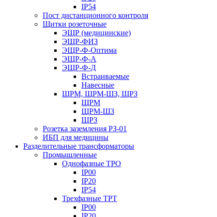
IP54
Пост дистанционного контроля
Щитки розеточные
ЭЩР (медицинские)
ЭЩР-ФИЗ
ЭЩР-Ф-Оптима
ЭЩР-Ф-А
ЭЩР-Ф-Д
Встраиваемые
Навесные
ЩРМ, ЩРМ-ШЗ, ЩРЗ
ЩРМ
ЩРМ-ШЗ
ЩРЗ
Розетка заземления РЗ-01
ИБП для медицины
Разделительные трансформаторы
Промышленные
Однофазные ТРО
IP00
IP20
IP54
Трехфазные ТРТ
IP00
IP20