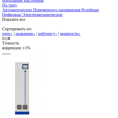
Напольные
Настенные
По типу
Автоматические
Переменного напряжения
Релейные
Цифровые
Электромеханические
Показать все
Сортировать по:
цене
↓
|
названию
↓
|
рейтингу
↓
|
мощности
↓
Tочность
коррекции
±1%