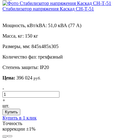
Стабилизатор напряжения Каскад СН-Т-51
Мощность, кВт/кВА:
51,0 кВА (77 А)
Масса, кг:
150 кг
Размеры, мм:
845х485х305
Количество фаз:
трехфазный
Степень защиты:
IP20
Цена:
396 024
руб.
-
+
шт.
Купить
Купить в 1 клик
Tочность
коррекции
±1%