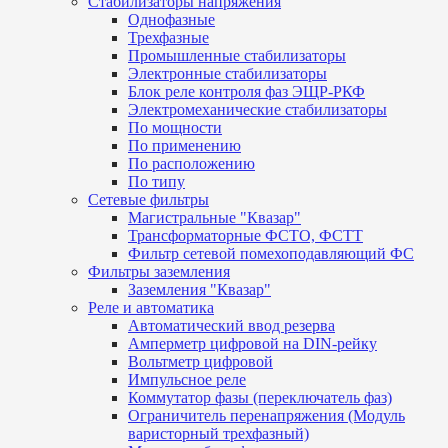
Стабилизаторы напряжения
Однофазные
Трехфазные
Промышленные стабилизаторы
Электронные стабилизаторы
Блок реле контроля фаз ЭЩР-РКФ
Электромеханические стабилизаторы
По мощности
По применению
По расположению
По типу
Сетевые фильтры
Магистральные "Квазар"
Трансформаторные ФСТО, ФСТТ
Фильтр сетевой помехоподавляющий ФС
Фильтры заземления
Заземления "Квазар"
Реле и автоматика
Автоматический ввод резерва
Амперметр цифровой на DIN-рейку
Вольтметр цифровой
Импульсное реле
Коммутатор фазы (переключатель фаз)
Ограничитель перенапряжения (Модуль
варисторный трехфазный)