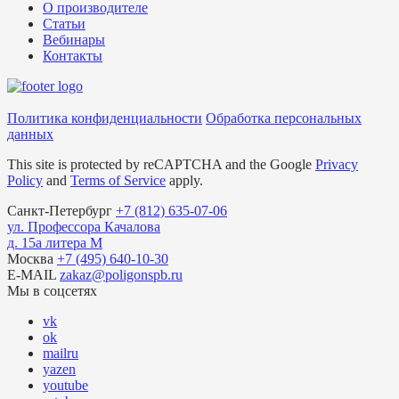
О производителе
Статьи
Вебинары
Контакты
Политика конфиденциальности
Обработка персональных
данных
This site is protected by reCAPTCHA and the Google
Privacy
Policy
and
Terms of Service
apply.
Санкт-Петербург
+7
(812)
635-07-06
ул. Профессора Качалова
д. 15а литера М
Москва
+7
(495)
640-10-30
E-MAIL
zakaz@poligonspb.ru
Мы в соцсетях
vk
ok
mailru
yazen
youtube