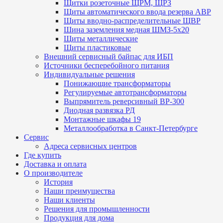
Щитки розеточные ЩРМ, ЩРЗ
Щиты автоматического ввода резерва АВР
Щиты вводно-распределительные ЩВР
Шина заземления медная ШМЗ-5х20
Щиты металлические
Щиты пластиковые
Внешний сервисный байпас для ИБП
Источники бесперебойного питания
Индивидуальные решения
Понижающие трансформаторы
Регулируемые автотрансформаторы
Выпрямитель реверсивный ВР-300
Диодная развязка РД
Монтажные шкафы 19
Металлообработка в Санкт-Петербурге
Сервис
Адреса сервисных центров
Где купить
Доставка и оплата
О производителе
История
Наши преимущества
Наши клиенты
Решения для промышленности
Продукция для дома