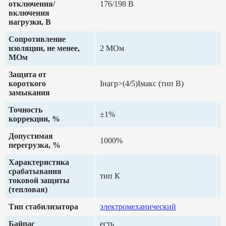
отключения/
176/198 В
включения
нагрузки, В
Сопротивление
изоляции, не менее,
2 МОм
МОм
Защита от
короткого
Iнагр>(4/5)Iмакс (тип В)
замыкания
Точность
±1%
коррекции, %
Допустимая
1000%
перегрузка, %
Характеристика
срабатывания
тип К
токовой защиты
(тепловая)
Тип стабилизатора
электромеханический
Байпас
есть