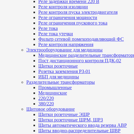
Реле задержки времени 220 В
Реле контроля изоляции
Реле контроля пуска электродвигателя
Реле ограничения мощности
Реле ограничения пускового тока
Реле тока
Реле тока утечки
Фильтр сетевой помехоподавляющий ФС
Реле контроля напряжения
Электрооборудование для медицины
Медицинские разделительные трансформатор
Пост дистанционного контроля ПДК-02
Щитки розеточные
Розетка заземления РЗ-01
ИБП для медицины
Разделительные трансформаторы
Промышленные
Медицинские
220/220
380/220
Щитовое оборудование
Щитки розеточные ЭЩР
Щитки розеточные ЩРМ, ЩРЗ
Щиты автоматического ввода резерва АВР
Щиты вводно-распределительные ЩВР