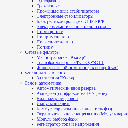
Однофазные
Трехфазные
Промышленные стабилизаторы
Электронные стабилизаторы
Блок реле контроля фаз ЭЩР-РКФ
Электромеханические стабилизаторы
По мощности
По применению
По расположению
По типу
Сетевые фильтры
Магистральные "Квазар"
Трансформаторные ФСТО, ФСТТ
Фильтр сетевой помехоподавляющий ФС
Фильтры заземления
Заземления "Квазар"
Реле и автоматика
Автоматический ввод резерва
Амперметр цифровой на DIN-рейку
Вольтметр цифровой
Импульсное реле
Коммутатор фазы (переключатель фаз)
Ограничитель перенапряжения (Модуль вари
Модуль выбора фазы
Регистратор тока и напряжения