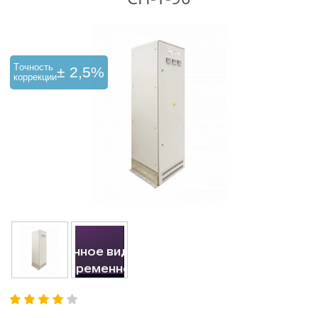
Tочность
± 2,5%
коррекции