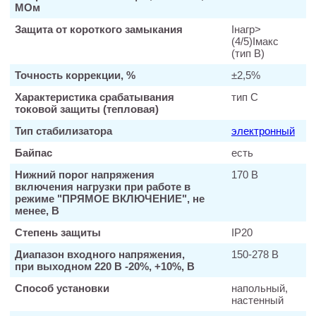
МОм
Защита от короткого замыкания
Iнагр>
(4/5)Iмакс
(тип В)
Точность коррекции, %
±2,5%
Характеристика срабатывания
тип С
токовой защиты (тепловая)
Тип стабилизатора
электронный
Байпас
есть
Нижний порог напряжения
170 В
включения нагрузки при работе в
режиме "ПРЯМОЕ ВКЛЮЧЕНИЕ", не
менее, В
Степень защиты
IP20
Диапазон входного напряжения,
150-278 В
при выходном 220 В -20%, +10%, В
Способ установки
напольный,
настенный