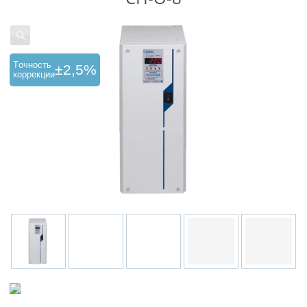
Tочность
±2,5%
коррекции