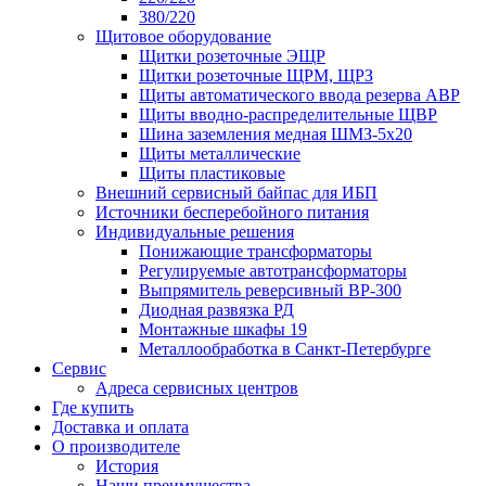
380/220
Щитовое оборудование
Щитки розеточные ЭЩР
Щитки розеточные ЩРМ, ЩРЗ
Щиты автоматического ввода резерва АВР
Щиты вводно-распределительные ЩВР
Шина заземления медная ШМЗ-5х20
Щиты металлические
Щиты пластиковые
Внешний сервисный байпас для ИБП
Источники бесперебойного питания
Индивидуальные решения
Понижающие трансформаторы
Регулируемые автотрансформаторы
Выпрямитель реверсивный ВР-300
Диодная развязка РД
Монтажные шкафы 19
Металлообработка в Санкт-Петербурге
Сервис
Адреса сервисных центров
Где купить
Доставка и оплата
О производителе
История
Наши преимущества