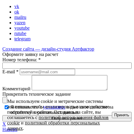
vk
ok
mailru
yazen
youtube
rutube
telegram
Создание сайта — дизайн-студия
Артфактор
Оформите заявку на расчет
Номер телефона:
*
E-mail
*
Комментарий
Прикрепить техническое задание
Мы используем cookie и метрические системы
аналитики, чтобы анализировать взаимодействие
Я ознакомлен с
условиями
и даю свое согласие на
посетителей с сайтом. Оставаясь на сайте, вы
обработку персональных данных
Принять
соглашаетесь с
политикой использования файлов
cookie
и
политикой обработки персональных
X
данных
.
Наверх