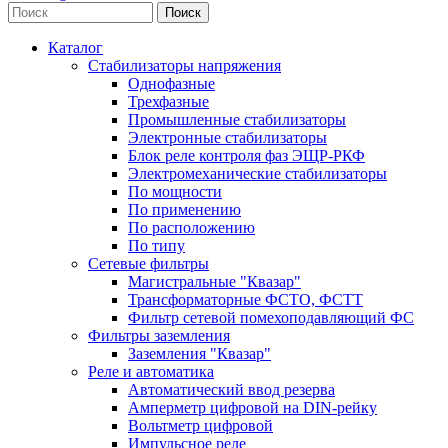
Каталог
Стабилизаторы напряжения
Однофазные
Трехфазные
Промышленные стабилизаторы
Электронные стабилизаторы
Блок реле контроля фаз ЭЩР-РКФ
Электромеханические стабилизаторы
По мощности
По применению
По расположению
По типу
Сетевые фильтры
Магистральные "Квазар"
Трансформаторные ФСТО, ФСТТ
Фильтр сетевой помехоподавляющий ФС
Фильтры заземления
Заземления "Квазар"
Реле и автоматика
Автоматический ввод резерва
Амперметр цифровой на DIN-рейку
Вольтметр цифровой
Импульсное реле