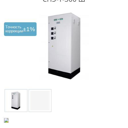
Tочность
±1%
коррекции