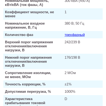
Номинальная мощность,
300 кВА (450 А)
кВт/кВА (ток фазы, А)
Коэффициент мощности, не
1
менее
Номинальное входное
380 В; 50 Гц
напряжение, В, Гц
Количество фаз
трехфазный
Верхний порог напряжения
242/239 В
отключения/включения
нагрузки, В
Нижний порог напряжения
176/198 В
отключения/включения
нагрузки, В
Сопротивление изоляции,
2 МОм
не менее, МОм
Точность коррекции, %
±1%
Допустимая перегрузка, %
1000%
Характеристика
D
срабатывания токовой