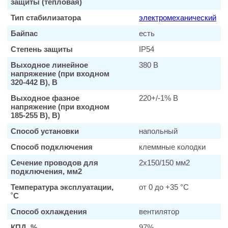
защиты (тепловая)
Тип стабилизатора
электромеханический
Байпас
есть
Степень защиты
IP54
Выходное линейное
380 В
напряжение (при входном
320-442 В), В
Выходное фазное
220+/-1% В
напряжение (при входном
185-255 В), В)
Способ установки
напольный
Способ подключения
клеммные колодки
Сечение проводов для
2х150/150 мм2
подключения, мм2
Температура эксплуатации,
от 0 до +35 °C
˚С
Способ охлаждения
вентилятор
КПД, %
97%