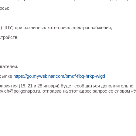
осы:
 (ППУ) при различных категориях электроснабжения;
тройств;
гателей.
ссылке
https://go.mywebinar.com/bmqf-flbq-hrkp-wlgd
риятия (19, 21 и 28 января) будет сообщаться дополнительно. 
vich@poligonspb.ru, отправив на этот адрес запрос со словом 