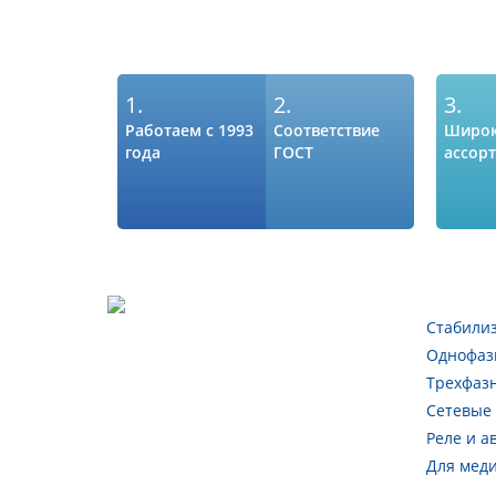
1.
2.
3.
Работаем с 1993
Соответствие
Широ
года
ГОСТ
ассор
Стабили
Однофаз
Трехфаз
Сетевые
Реле и а
Для мед