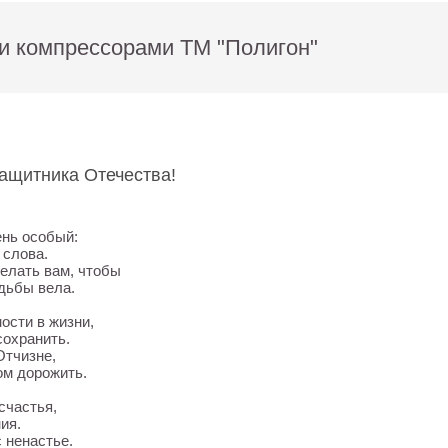
и компрессорами ТМ "Полигон"
ащитника Отечества!
ень особый:
 слова.
желать вам, чтобы
дьбы вела.
сти в жизни,
сохранить.
Отчизне,
ом дорожить.
счастья,
ия.
 ненастье.