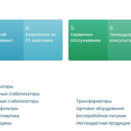
4.
5.
6.
кий
Разработка по
Сервисное
Техподде
тимент
ТЗ заказчика
обслуживание
консульт
заторы
ные стабилизаторы
ные стабилизаторы
Трансформаторы
 фильтры
Щитовое оборудование
втоматика
Бесперебойное питание
ицины
Нестандартная продукция