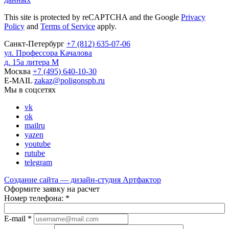
This site is protected by reCAPTCHA and the Google
Privacy
Policy
and
Terms of Service
apply.
Санкт-Петербург
+7
(812)
635-07-06
ул. Профессора Качалова
д. 15а литера М
Москва
+7
(495)
640-10-30
E-MAIL
zakaz@poligonspb.ru
Мы в соцсетях
vk
ok
mailru
yazen
youtube
rutube
telegram
Создание сайта — дизайн-студия
Артфактор
Оформите заявку на расчет
Номер телефона:
*
E-mail
*