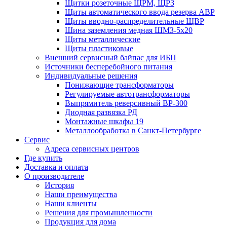
Щитки розеточные ЩРМ, ЩРЗ
Щиты автоматического ввода резерва АВР
Щиты вводно-распределительные ЩВР
Шина заземления медная ШМЗ-5х20
Щиты металлические
Щиты пластиковые
Внешний сервисный байпас для ИБП
Источники бесперебойного питания
Индивидуальные решения
Понижающие трансформаторы
Регулируемые автотрансформаторы
Выпрямитель реверсивный ВР-300
Диодная развязка РД
Монтажные шкафы 19
Металлообработка в Санкт-Петербурге
Сервис
Адреса сервисных центров
Где купить
Доставка и оплата
О производителе
История
Наши преимущества
Наши клиенты
Решения для промышленности
Продукция для дома