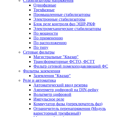
Стабилизаторы напряжения
Однофазные
Трехфазные
Промышленные стабилизаторы
Электронные стабилизаторы
Блок реле контроля фаз ЭЩР-РКФ
Электромеханические стабилизаторы
По мощности
По применению
По расположению
По типу
Сетевые фильтры
Магистральные "Квазар"
Трансформаторные ФСТО, ФСТТ
Фильтр сетевой помехоподавляющий ФС
Фильтры заземления
Заземления "Квазар"
Реле и автоматика
Автоматический ввод резерва
Амперметр цифровой на DIN-рейку
Вольтметр цифровой
Импульсное реле
Коммутатор фазы (переключатель фаз)
Ограничитель перенапряжения (Модуль
варисторный трехфазный)