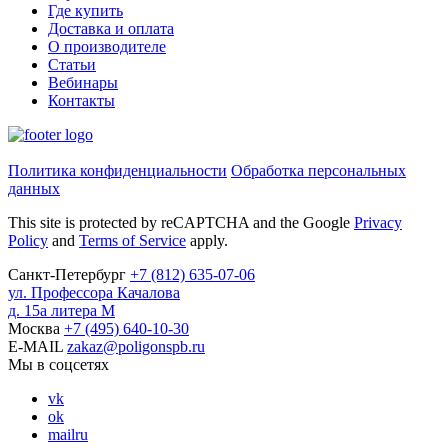
Где купить
Доставка и оплата
О производителе
Статьи
Вебинары
Контакты
Политика конфиденциальности
Обработка персональных
данных
This site is protected by reCAPTCHA and the Google
Privacy
Policy
and
Terms of Service
apply.
Санкт-Петербург
+7
(812)
635-07-06
ул. Профессора Качалова
д. 15а литера М
Москва
+7
(495)
640-10-30
E-MAIL
zakaz@poligonspb.ru
Мы в соцсетях
vk
ok
mailru