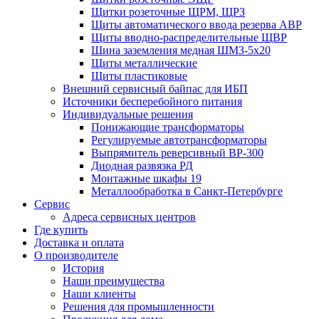
Щитки розеточные ЩРМ, ЩРЗ
Щиты автоматического ввода резерва АВР
Щиты вводно-распределительные ЩВР
Шина заземления медная ШМЗ-5х20
Щиты металлические
Щиты пластиковые
Внешний сервисный байпас для ИБП
Источники бесперебойного питания
Индивидуальные решения
Понижающие трансформаторы
Регулируемые автотрансформаторы
Выпрямитель реверсивный ВР-300
Диодная развязка РД
Монтажные шкафы 19
Металлообработка в Санкт-Петербурге
Сервис
Адреса сервисных центров
Где купить
Доставка и оплата
О производителе
История
Наши преимущества
Наши клиенты
Решения для промышленности