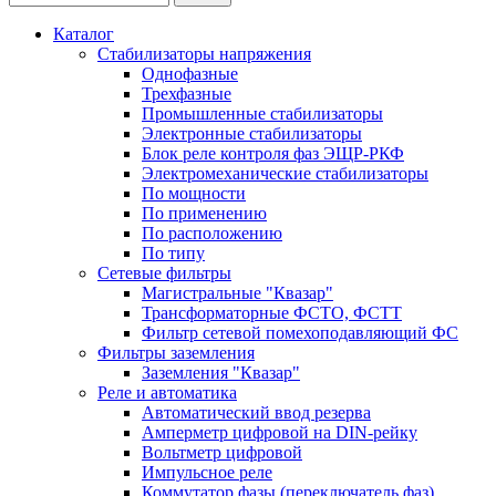
Каталог
Стабилизаторы напряжения
Однофазные
Трехфазные
Промышленные стабилизаторы
Электронные стабилизаторы
Блок реле контроля фаз ЭЩР-РКФ
Электромеханические стабилизаторы
По мощности
По применению
По расположению
По типу
Сетевые фильтры
Магистральные "Квазар"
Трансформаторные ФСТО, ФСТТ
Фильтр сетевой помехоподавляющий ФС
Фильтры заземления
Заземления "Квазар"
Реле и автоматика
Автоматический ввод резерва
Амперметр цифровой на DIN-рейку
Вольтметр цифровой
Импульсное реле
Коммутатор фазы (переключатель фаз)