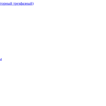
сторный трехфазный)
ы