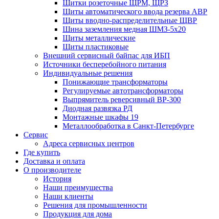
Щитки розеточные ЩРМ, ЩРЗ
Щиты автоматического ввода резерва АВР
Щиты вводно-распределительные ЩВР
Шина заземления медная ШМЗ-5х20
Щиты металлические
Щиты пластиковые
Внешний сервисный байпас для ИБП
Источники бесперебойного питания
Индивидуальные решения
Понижающие трансформаторы
Регулируемые автотрансформаторы
Выпрямитель реверсивный ВР-300
Диодная развязка РД
Монтажные шкафы 19
Металлообработка в Санкт-Петербурге
Сервис
Адреса сервисных центров
Где купить
Доставка и оплата
О производителе
История
Наши преимущества
Наши клиенты
Решения для промышленности
Продукция для дома