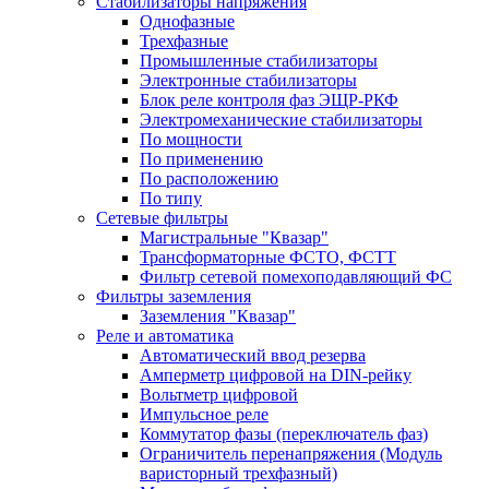
Стабилизаторы напряжения
Однофазные
Трехфазные
Промышленные стабилизаторы
Электронные стабилизаторы
Блок реле контроля фаз ЭЩР-РКФ
Электромеханические стабилизаторы
По мощности
По применению
По расположению
По типу
Сетевые фильтры
Магистральные "Квазар"
Трансформаторные ФСТО, ФСТТ
Фильтр сетевой помехоподавляющий ФС
Фильтры заземления
Заземления "Квазар"
Реле и автоматика
Автоматический ввод резерва
Амперметр цифровой на DIN-рейку
Вольтметр цифровой
Импульсное реле
Коммутатор фазы (переключатель фаз)
Ограничитель перенапряжения (Модуль
варисторный трехфазный)