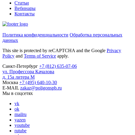
Статьи
Вебинары
Контакты
Политика конфиденциальности
Обработка персональных
данных
This site is protected by reCAPTCHA and the Google
Privacy
Policy
and
Terms of Service
apply.
Санкт-Петербург
+7
(812)
635-07-06
ул. Профессора Качалова
д. 15а литера М
Москва
+7
(495)
640-10-30
E-MAIL
zakaz@poligonspb.ru
Мы в соцсетях
vk
ok
mailru
yazen
youtube
rutube