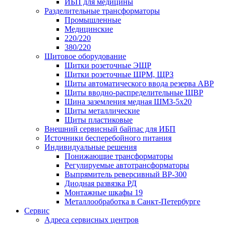
ИБП для медицины
Разделительные трансформаторы
Промышленные
Медицинские
220/220
380/220
Щитовое оборудование
Щитки розеточные ЭЩР
Щитки розеточные ЩРМ, ЩРЗ
Щиты автоматического ввода резерва АВР
Щиты вводно-распределительные ЩВР
Шина заземления медная ШМЗ-5х20
Щиты металлические
Щиты пластиковые
Внешний сервисный байпас для ИБП
Источники бесперебойного питания
Индивидуальные решения
Понижающие трансформаторы
Регулируемые автотрансформаторы
Выпрямитель реверсивный ВР-300
Диодная развязка РД
Монтажные шкафы 19
Металлообработка в Санкт-Петербурге
Сервис
Адреса сервисных центров