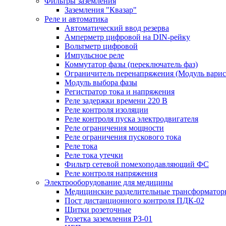
Фильтры заземления
Заземления "Квазар"
Реле и автоматика
Автоматический ввод резерва
Амперметр цифровой на DIN-рейку
Вольтметр цифровой
Импульсное реле
Коммутатор фазы (переключатель фаз)
Ограничитель перенапряжения (Модуль вари
Модуль выбора фазы
Регистратор тока и напряжения
Реле задержки времени 220 В
Реле контроля изоляции
Реле контроля пуска электродвигателя
Реле ограничения мощности
Реле ограничения пускового тока
Реле тока
Реле тока утечки
Фильтр сетевой помехоподавляющий ФС
Реле контроля напряжения
Электрооборудование для медицины
Медицинские разделительные трансформатор
Пост дистанционного контроля ПДК-02
Щитки розеточные
Розетка заземления РЗ-01