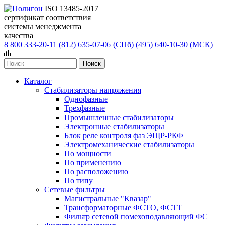
ISO 13485-2017
сертификат соответствия
системы менеджмента
качества
8 800 333-20-11
(812)
635-07-06 (СПб)
(495)
640-10-30 (МСК)
Каталог
Стабилизаторы напряжения
Однофазные
Трехфазные
Промышленные стабилизаторы
Электронные стабилизаторы
Блок реле контроля фаз ЭЩР-РКФ
Электромеханические стабилизаторы
По мощности
По применению
По расположению
По типу
Сетевые фильтры
Магистральные "Квазар"
Трансформаторные ФСТО, ФСТТ
Фильтр сетевой помехоподавляющий ФС