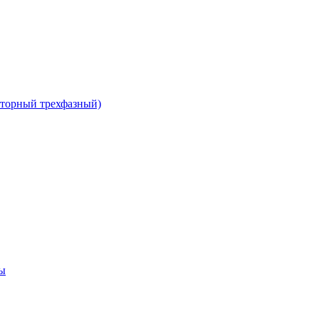
сторный трехфазный)
ы