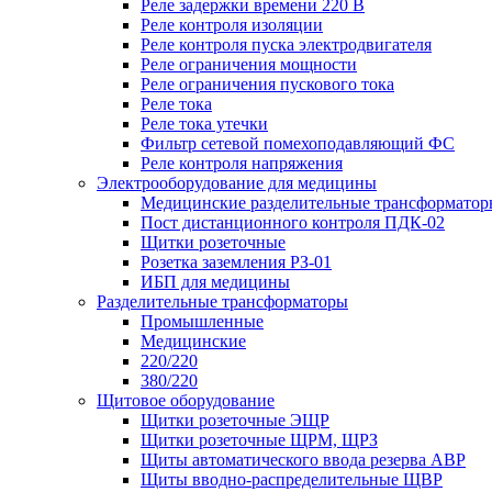
Реле задержки времени 220 В
Реле контроля изоляции
Реле контроля пуска электродвигателя
Реле ограничения мощности
Реле ограничения пускового тока
Реле тока
Реле тока утечки
Фильтр сетевой помехоподавляющий ФС
Реле контроля напряжения
Электрооборудование для медицины
Медицинские разделительные трансформатор
Пост дистанционного контроля ПДК-02
Щитки розеточные
Розетка заземления РЗ-01
ИБП для медицины
Разделительные трансформаторы
Промышленные
Медицинские
220/220
380/220
Щитовое оборудование
Щитки розеточные ЭЩР
Щитки розеточные ЩРМ, ЩРЗ
Щиты автоматического ввода резерва АВР
Щиты вводно-распределительные ЩВР