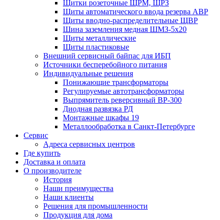
Щитки розеточные ЩРМ, ЩРЗ
Щиты автоматического ввода резерва АВР
Щиты вводно-распределительные ЩВР
Шина заземления медная ШМЗ-5х20
Щиты металлические
Щиты пластиковые
Внешний сервисный байпас для ИБП
Источники бесперебойного питания
Индивидуальные решения
Понижающие трансформаторы
Регулируемые автотрансформаторы
Выпрямитель реверсивный ВР-300
Диодная развязка РД
Монтажные шкафы 19
Металлообработка в Санкт-Петербурге
Сервис
Адреса сервисных центров
Где купить
Доставка и оплата
О производителе
История
Наши преимущества
Наши клиенты
Решения для промышленности
Продукция для дома