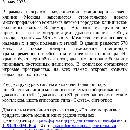
31 мая 2025
В рамках программы модернизации стационарного звена
клиник Москвы завершается строительство нового
многопрофильного комплекса детской городской клинической
больницы святого Владимира. Это один из крупнейших
проектов в сфере модернизации здравоохранения. Общая
площадь здания — 56 тыс. кв. м. Комплекс состоит из шести
надземных и двух подземных этажей. В здании разместят 570
коек, а также внедрят технологии стационара
кратковременного пребывания и дневного стационара. На
крыше будет вертолётная площадка, что позволит больнице
принимать экстренных пациентов. В комплексе организуют
игровые пространства, на всех этажах откроют комнаты
отдыха для родителей.
Инфраструктура комплекса включает большой парк
новейшего медицинского диагностического оборудования:
два аппарата МРТ, два аппарата КТ, рентгенодиагностические
комплексы, шесть аппаратов типа «С-дуга», ангиограф.
Для столь масштабного проекта завод «Полигон» произвёл
тридцать шесть медицинских разделительных
трансформатора:
т
рансформатор разделительный однофазный
ТРО-3000М IP54
– 4 шт.;
т
рансформатор разделительный