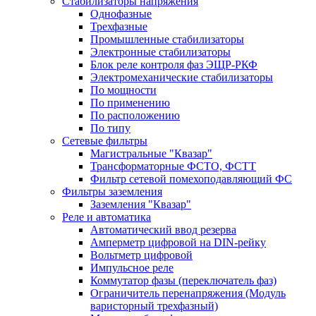
Стабилизаторы напряжения
Однофазные
Трехфазные
Промышленные стабилизаторы
Электронные стабилизаторы
Блок реле контроля фаз ЭЩР-РКФ
Электромеханические стабилизаторы
По мощности
По применению
По расположению
По типу
Сетевые фильтры
Магистральные "Квазар"
Трансформаторные ФСТО, ФСТТ
Фильтр сетевой помехоподавляющий ФС
Фильтры заземления
Заземления "Квазар"
Реле и автоматика
Автоматический ввод резерва
Амперметр цифровой на DIN-рейку
Вольтметр цифровой
Импульсное реле
Коммутатор фазы (переключатель фаз)
Ограничитель перенапряжения (Модуль
варисторный трехфазный)