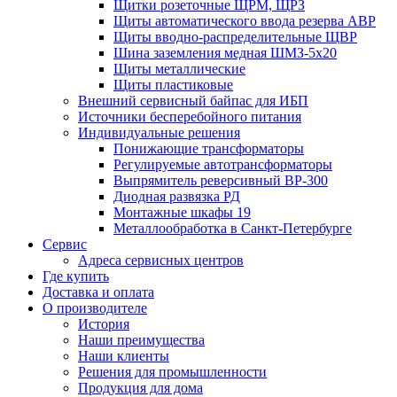
Щитки розеточные ЩРМ, ЩРЗ
Щиты автоматического ввода резерва АВР
Щиты вводно-распределительные ЩВР
Шина заземления медная ШМЗ-5х20
Щиты металлические
Щиты пластиковые
Внешний сервисный байпас для ИБП
Источники бесперебойного питания
Индивидуальные решения
Понижающие трансформаторы
Регулируемые автотрансформаторы
Выпрямитель реверсивный ВР-300
Диодная развязка РД
Монтажные шкафы 19
Металлообработка в Санкт-Петербурге
Сервис
Адреса сервисных центров
Где купить
Доставка и оплата
О производителе
История
Наши преимущества
Наши клиенты
Решения для промышленности
Продукция для дома