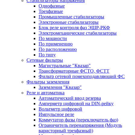
Стабилизаторы напряжения
Однофазные
Трехфазные
Промышленные стабилизаторы
Электронные стабилизаторы
Блок реле контроля фаз ЭЩР-РКФ
Электромеханические стабилизаторы
По мощности
По применению
По расположению
По типу
Сетевые фильтры
Магистральные "Квазар"
Трансформаторные ФСТО, ФСТТ
Фильтр сетевой помехоподавляющий ФС
Фильтры заземления
Заземления "Квазар"
Реле и автоматика
Автоматический ввод резерва
Амперметр цифровой на DIN-рейку
Вольтметр цифровой
Импульсное реле
Коммутатор фазы (переключатель фаз)
Ограничитель перенапряжения (Модуль
варисторный трехфазный)