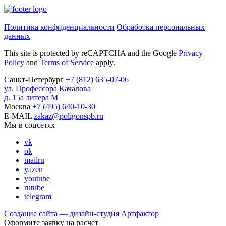
Политика конфиденциальности
Обработка персональных
данных
This site is protected by reCAPTCHA and the Google
Privacy
Policy
and
Terms of Service
apply.
Санкт-Петербург
+7
(812)
635-07-06
ул. Профессора Качалова
д. 15а литера М
Москва
+7
(495)
640-10-30
E-MAIL
zakaz@poligonspb.ru
Мы в соцсетях
vk
ok
mailru
yazen
youtube
rutube
telegram
Создание сайта — дизайн-студия
Артфактор
Оформите заявку на расчет