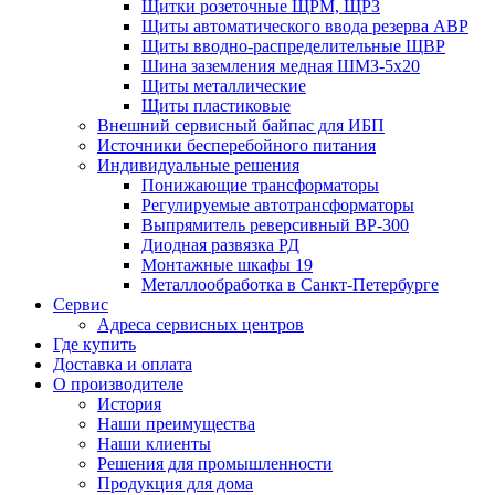
Щитки розеточные ЩРМ, ЩРЗ
Щиты автоматического ввода резерва АВР
Щиты вводно-распределительные ЩВР
Шина заземления медная ШМЗ-5х20
Щиты металлические
Щиты пластиковые
Внешний сервисный байпас для ИБП
Источники бесперебойного питания
Индивидуальные решения
Понижающие трансформаторы
Регулируемые автотрансформаторы
Выпрямитель реверсивный ВР-300
Диодная развязка РД
Монтажные шкафы 19
Металлообработка в Санкт-Петербурге
Сервис
Адреса сервисных центров
Где купить
Доставка и оплата
О производителе
История
Наши преимущества
Наши клиенты
Решения для промышленности
Продукция для дома