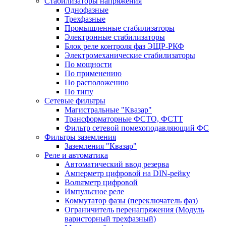
Стабилизаторы напряжения
Однофазные
Трехфазные
Промышленные стабилизаторы
Электронные стабилизаторы
Блок реле контроля фаз ЭЩР-РКФ
Электромеханические стабилизаторы
По мощности
По применению
По расположению
По типу
Сетевые фильтры
Магистральные "Квазар"
Трансформаторные ФСТО, ФСТТ
Фильтр сетевой помехоподавляющий ФС
Фильтры заземления
Заземления "Квазар"
Реле и автоматика
Автоматический ввод резерва
Амперметр цифровой на DIN-рейку
Вольтметр цифровой
Импульсное реле
Коммутатор фазы (переключатель фаз)
Ограничитель перенапряжения (Модуль
варисторный трехфазный)