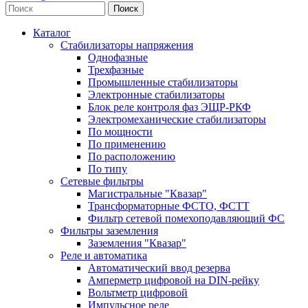
Каталог
Стабилизаторы напряжения
Однофазные
Трехфазные
Промышленные стабилизаторы
Электронные стабилизаторы
Блок реле контроля фаз ЭЩР-РКФ
Электромеханические стабилизаторы
По мощности
По применению
По расположению
По типу
Сетевые фильтры
Магистральные "Квазар"
Трансформаторные ФСТО, ФСТТ
Фильтр сетевой помехоподавляющий ФС
Фильтры заземления
Заземления "Квазар"
Реле и автоматика
Автоматический ввод резерва
Амперметр цифровой на DIN-рейку
Вольтметр цифровой
Импульсное реле