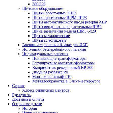
380/220
Щитовое оборудование
Щитки розеточные ЭЩР
Щитки розеточные ЩРМ, ЩРЗ
Щиты автоматического ввода резерва АВР
Щиты вводно-распределительные ЩВР
Шина заземления медная ШМЗ-5х20
Щиты металлические
Щиты пластиковые
Внешний сервисный байпас для ИБП
Источники бесперебойного питания
Индивидуальные решения
Понижающие трансформаторы
Регулируемые автотрансформаторы
Выпрямитель реверсивный ВР-300
Диодная развязка РД
Монтажные шкафы 19
Металлообработка в Санкт-Петербурге
Сервис
Адреса сервисных центров
Где купить
Доставка и оплата
О производителе
История
Наши преимущества