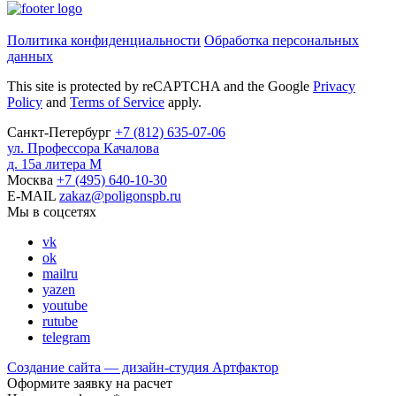
Политика конфиденциальности
Обработка персональных
данных
This site is protected by reCAPTCHA and the Google
Privacy
Policy
and
Terms of Service
apply.
Санкт-Петербург
+7
(812)
635-07-06
ул. Профессора Качалова
д. 15а литера М
Москва
+7
(495)
640-10-30
E-MAIL
zakaz@poligonspb.ru
Мы в соцсетях
vk
ok
mailru
yazen
youtube
rutube
telegram
Создание сайта — дизайн-студия
Артфактор
Оформите заявку на расчет