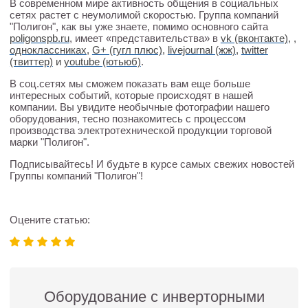
В современном мире активность общения в социальных
сетях растет с неумолимой скоростью. Группа компаний
"Полигон", как вы уже знаете, помимо основного сайта
poligonspb.ru
, имеет «представительства» в
vk (вконтакте)
,
,
одноклассниках
,
G+ (гугл плюс)
,
livejournal (жж)
,
twitter
(твиттер)
и
youtube (ютьюб)
.
В соц.сетях мы сможем показать вам еще больше
интересных событий, которые происходят в нашей
компании. Вы увидите необычные фотографии нашего
оборудования, тесно познакомитесь с процессом
производства электротехнической продукции торговой
марки "Полигон".
Подписывайтесь! И будьте в курсе самых свежих новостей
Группы компаний "Полигон"!
Оцените статью:
Оборудование с инверторными