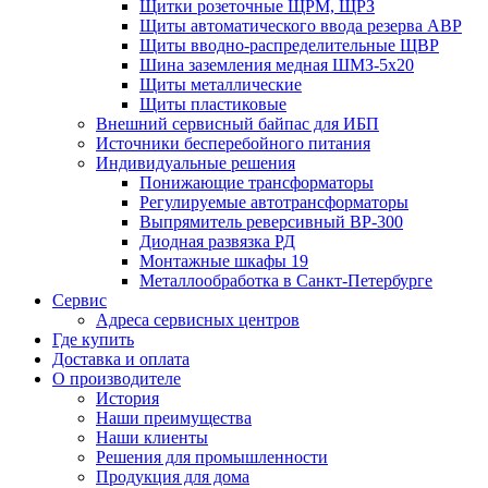
Щитки розеточные ЩРМ, ЩРЗ
Щиты автоматического ввода резерва АВР
Щиты вводно-распределительные ЩВР
Шина заземления медная ШМЗ-5х20
Щиты металлические
Щиты пластиковые
Внешний сервисный байпас для ИБП
Источники бесперебойного питания
Индивидуальные решения
Понижающие трансформаторы
Регулируемые автотрансформаторы
Выпрямитель реверсивный ВР-300
Диодная развязка РД
Монтажные шкафы 19
Металлообработка в Санкт-Петербурге
Сервис
Адреса сервисных центров
Где купить
Доставка и оплата
О производителе
История
Наши преимущества
Наши клиенты
Решения для промышленности
Продукция для дома