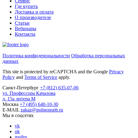
Сервис
Где купить
Доставка и оплата
О производителе
Статьи
Вебинары
Контакты
Политика конфиденциальности
Обработка персональных
данных
This site is protected by reCAPTCHA and the Google
Privacy
Policy
and
Terms of Service
apply.
Санкт-Петербург
+7
(812)
635-07-06
ул. Профессора Качалова
д. 15а литера М
Москва
+7
(495)
640-10-30
E-MAIL
zakaz@poligonspb.ru
Мы в соцсетях
vk
ok
mailru