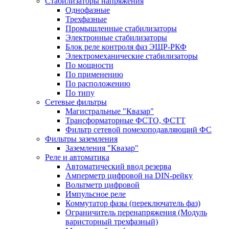
Стабилизаторы напряжения
Однофазные
Трехфазные
Промышленные стабилизаторы
Электронные стабилизаторы
Блок реле контроля фаз ЭЩР-РКФ
Электромеханические стабилизаторы
По мощности
По применению
По расположению
По типу
Сетевые фильтры
Магистральные "Квазар"
Трансформаторные ФСТО, ФСТТ
Фильтр сетевой помехоподавляющий ФС
Фильтры заземления
Заземления "Квазар"
Реле и автоматика
Автоматический ввод резерва
Амперметр цифровой на DIN-рейку
Вольтметр цифровой
Импульсное реле
Коммутатор фазы (переключатель фаз)
Ограничитель перенапряжения (Модуль
варисторный трехфазный)